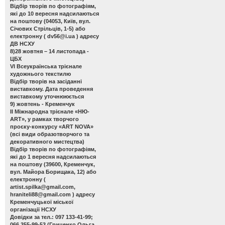
Відбір творів по фотографіям,
які до 10 вересня надсилаються
на поштову (04053, Київ, вул.
Січових Стрільців, 1-5) або
електронну (
dv56@i.ua
) адресу
ДВ НСХУ
8)28 жовтня – 14 листопада -
ЦБХ
VІ Всеукраїнська трієнале
художнього текстилю
Відбір творів на засіданні
виставкому. Дата проведення
виставкому уточнююється
9) жовтень - Кременчук
ІІ Міжнародна трієнале «НЮ-
АRТ», у рамках творчого
проєку-конкурсу «ART NOVA»
(всі види образотворчого та
декоративного мистецтва)
Відбір творів по фотографіям,
які до 1 вересня надсилаються
на поштову (39600, Кременчук,
вул. Майора Борищака, 12) або
електронну (
artist.spilka@gmail.com
,
hraniteli88@gmail.com
) адресу
Кременчуцької міської
організації НСХУ
Довідки за тел.: 097 133-41-99;
066 355-99-53 (Гриценко Ольга