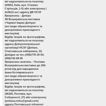
які надсилаються на поштову
(04053, Київ, вул. Січових
Стрільців, 1-5) або електронну (
dv56@i.ua
) адресу ДВ НСХУ
8)вересень - Дніпро
ХІІ Всеукраїнська виставка
«Чарівні барви Дніпра»
(всі види образотворчого та
декоративно-прикладного
мистецтва)
Відбір творів по фотографіям,
які надсилаються на поштову
адресу Дніпропетровської
організації НСХУ (Дніпро,
Січеславська набережна, 11)
Довідки за тел.:(056)778-18-54;
(056)742-68-05
9)вересень-жовтень - Полтава
Всеукраїнська виставка до 250-
річчя від дня народження
Івана Котляревського
(всі види образотворчого та
декоративно-прикладного
мистецтва)
Відбір творів по фотографіям,
які надсилаються на поштову
(06320, Полтава, вул.
Соборності, 27) або електронну
(
poltava.nshu@gmail.com
)
адресу Полтавської обласної