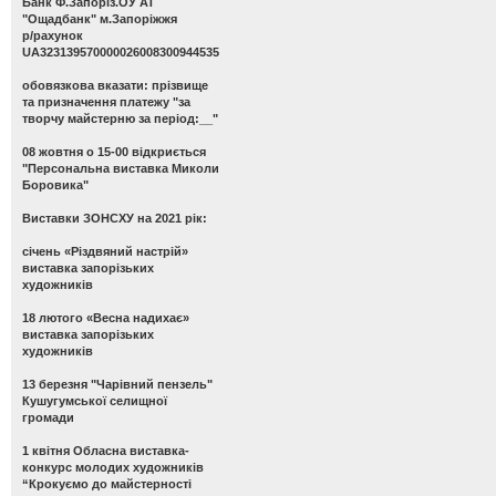
Банк Ф.Запоріз.ОУ АТ
"Ощадбанк" м.Запоріжжя
р/рахунок
UA323139570000026008300944535
обовязкова вказати: прізвище
та призначення платежу "за
творчу майстерню за період:__"
08 жовтня о 15-00 відкриється
"Персональна виставка Миколи
Боровика"
Виставки ЗОНСХУ на 2021 рік:
січень «Різдвяний настрій»
виставка запорізьких
художників
18 лютого «Весна надихає»
виставка запорізьких
художників
13 березня "Чарівний пензель"
Кушугумської селищної
громади
1 квітня Обласна виставка-
конкурс молодих художників
“Крокуємо до майстерності