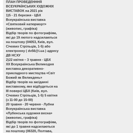
ПЛАН ПРОВЕДЕНННЯ
ВСЕУКРАЇНСЬКИХ ХУДОЖНІХ
ВИСТАВОК на 2021 рік
1)5 - 21 березня - ЦБХ
Всеукраїнська виставка
«Святковий натюрморт»
(живопис, графіка)
Відбір творів по фотографіям,
які до 19 лютого надсилаються
на поштову (04053, Київ, вул.
Січових Стрільців, 1-5) або
електронну (
dv56@i.ua
) адресу
ДВ НСХУ
2)22 квітня – 3 травня - ЦБХ
ХХ Всеукраїнська Великодня
виставка декоративно-
прикладного мистецтва «Світ
Божий як Великдень»
Відбір творів на засіданні
виставкому, яке відбудеться на
ІІІ поверсі ЦБХ (Київ, вул.
Січових Стрільців, 1-5) 5 квітня
(з 11-00 до 15-00)
20 травня - 20 червня - Лубни
Всеукраїнська виставка
«Лубенська художня весна»
(живопис, графіка)
Відбір творів по фотографіям,
які до 1 травня надсилаються
на поштову (06320, Полтава,