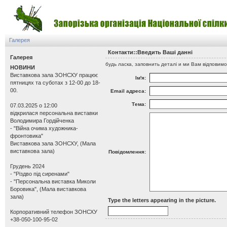
Галерея
Контакти::Введить Вашi даннi
Галерея
будь ласка, заповнить деталi и ми Вам вiдповимо
НОВИНИ
Виставкова зала ЗОНСХУ працює
Iм'я:
пятницях та суботах з 12-00 до 18-
00.
Email адреса:
Тема:
07.03.2025 о 12:00
відкрилася персональна виставки
Володимира Гордійченка
- "Війна очима художника-
фронтовика"
Виставкова зала ЗОНСХУ, (Мала
виставкова зала)
Повiдомлення:
Грудень 2024
- "Різдво під сиренами"
- "Персональна виставка Миколи
Боровика", (Мала виставкова
зала)
Type the letters appearing in the picture.
Корпоративний телефон ЗОНСХУ
+38-050-100-95-02