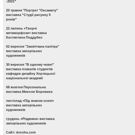
-2021”
20 травня "Портрет "Оксамиту"
виставка “Студії рисунку 5
років”
22 липень «Творчі
метаморфози» виставка
Костянтина Поддубко
02 вересня "Заквітчана палітра"
виставка запорізьких
художників
30 вересня "В одному човні"
виставка плакатів студентів
кафедри дизайну Хортицької
національної академії
08 жовтня Персональна
виставка Миколи Боровика
листопад «Під знаком осені»
виставка запорізьких
художників
грудень «Різдвяна» виставка
запорізьких художників
Сайт: dvnshu.com