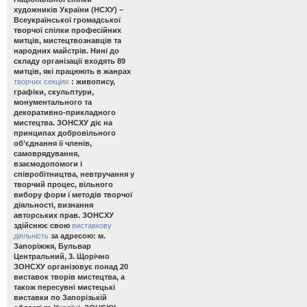
художників України (НСХУ) –
Всеукраїнської громадської
творчої спілки професійних
митців, мистецтвознавців та
народних майстрів. Нині до
складу організації входять 89
митців, які працюють в жанрах
творчих секціях
: живопису,
графіки, скульптури,
монументального та
декоративно-прикладного
мистецтва. ЗОНСХУ діє на
принципах добровільного
об’єднання її членів,
самоврядування,
взаємодопомоги і
співробітництва, невтручання у
творчий процес, вільного
вибору форм і методів творчої
діяльності, визнання
авторських прав. ЗОНСХУ
здійснює свою
виставкову
діяльність
за адресою: м.
Запоріжжя, Бульвар
Центральний, 3. Щорічно
ЗОНСХУ організовує понад 20
виставок творів мистецтва, а
також пересувні мистецькі
виставки по Запорізькій