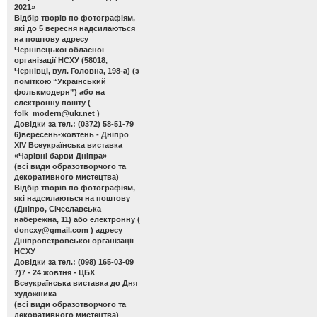
2021»
Відбір творів по фотографіям,
які до 5 вересня надсилаються
на поштову адресу
Чернівецької обласної
організації НСХУ (58018,
Чернівці, вул. Головна, 198-а) (з
поміткою “Український
фолькмодерн”) або на
електронну пошту (
folk_modern@ukr.net
)
Довідки за тел.: (0372) 58-51-79
6)вересень-жовтень - Дніпро
ХІV Всеукраїнська виставка
«Чарівні барви Дніпра»
(всі види образотворчого та
декоративного мистецтва)
Відбір творів по фотографіям,
які надсилаються на поштову
(Дніпро, Січеславська
набережна, 11) або електронну (
doncxy@gmail.com
) адресу
Дніпропетровської організації
НСХУ
Довідки за тел.: (098) 165-03-09
7)7 - 24 жовтня - ЦБХ
Всеукраїнська виставка до Дня
художника
(всі види образотворчого та
декоративного мистецтва)