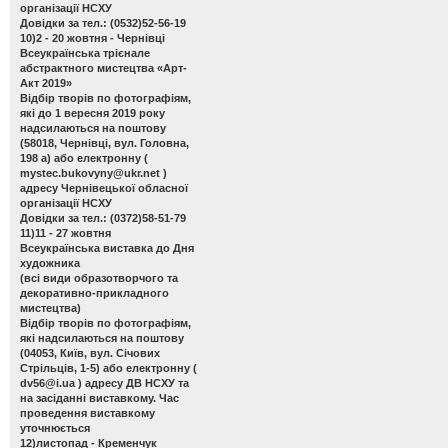
організації НСХУ
Довідки за тел.: (0532)52-56-19
10)2 - 20 жовтня - Чернівці
Всеукраїнська трієнале
абстрактного мистецтва «Арт-
Акт 2019»
Відбір творів по фотографіям,
які до 1 вересня 2019 року
надсилаються на поштову
(58018, Чернівці, вул. Головна,
198 а) або електронну (
mystec.bukovyny@ukr.net
)
адресу Чернівецької обласної
організації НСХУ
Довідки за тел.: (0372)58-51-79
11)11 - 27 жовтня
Всеукраїнська виставка до Дня
художника
(всі види образотворчого та
декоративно-прикладного
мистецтва)
Відбір творів по фотографіям,
які надсилаються на поштову
(04053, Київ, вул. Січових
Стрільців, 1-5) або електронну (
dv56@i.ua
) адресу ДВ НСХУ та
на засіданні виставкому. Час
проведення виставкому
уточнюється
12)листопад - Кременчук