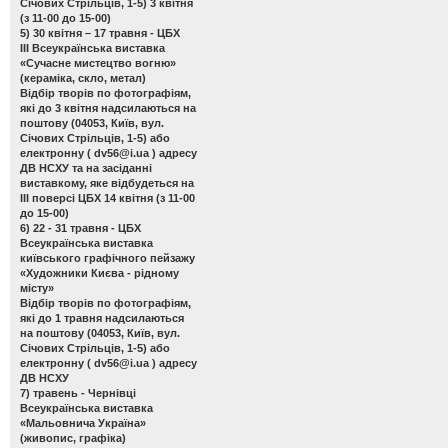
Січових Стрільців, 1-5) 3 квітня
(з 11-00 до 15-00)
5) 30 квітня – 17 травня - ЦБХ
ІІІ Всеукраїнська виставка
«Сучасне мистецтво вогню»
(кераміка, скло, метал)
Відбір творів по фотографіям,
які до 3 квітня надсилаються на
поштову (04053, Київ, вул.
Січових Стрільців, 1-5) або
електронну (
dv56@i.ua
) адресу
ДВ НСХУ та на засіданні
виставкому, яке відбудеться на
ІІІ поверсі ЦБХ 14 квітня (з 11-00
до 15-00)
6) 22 - 31 травня - ЦБХ
Всеукраїнська виставка
київського графічного пейзажу
«Художники Києва - рідному
місту»
Відбір творів по фотографіям,
які до 1 травня надсилаються
на поштову (04053, Київ, вул.
Січових Стрільців, 1-5) або
електронну (
dv56@i.ua
) адресу
ДВ НСХУ
7) травень - Чернівці
Всеукраїнська виставка
«Мальовнича Україна»
(живопис, графіка)