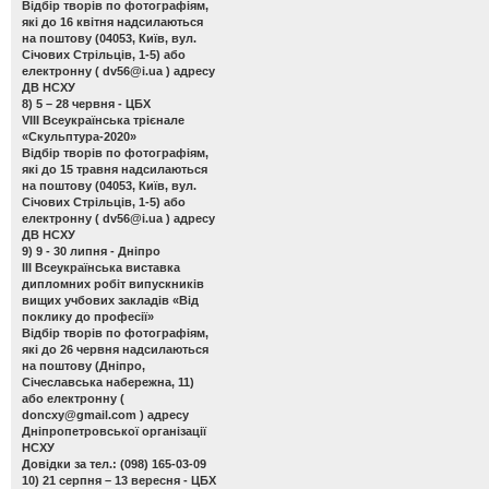
Відбір творів по фотографіям,
які до 16 квітня надсилаються
на поштову (04053, Київ, вул.
Січових Стрільців, 1-5) або
електронну (
dv56@i.ua
) адресу
ДВ НСХУ
8) 5 – 28 червня - ЦБХ
VIII Всеукраїнська трієнале
«Скульптура-2020»
Відбір творів по фотографіям,
які до 15 травня надсилаються
на поштову (04053, Київ, вул.
Січових Стрільців, 1-5) або
електронну (
dv56@i.ua
) адресу
ДВ НСХУ
9) 9 - 30 липня - Дніпро
ІІІ Всеукраїнська виставка
дипломних робіт випускників
вищих учбових закладів «Від
поклику до професії»
Відбір творів по фотографіям,
які до 26 червня надсилаються
на поштову (Дніпро,
Січеславська набережна, 11)
або електронну (
doncxy@gmail.com
) адресу
Дніпропетровської організації
НСХУ
Довідки за тел.: (098) 165-03-09
10) 21 серпня – 13 вересня - ЦБХ