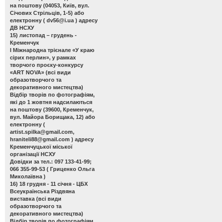
на поштову (04053, Київ, вул.
Січових Стрільців, 1-5) або
електронну (
dv56@i.ua
) адресу
ДВ НСХУ
15) листопад – грудень -
Кременчук
І Міжнародна трієнале «У краю
сірих перлин»
, у рамках
творчого проєку-конкурсу
«ART NOVA» (всі види
образотворчого та
декоративного мистецтва)
Відбір творів по фотографіям,
які до 1 жовтня надсилаються
на поштову (39600, Кременчук,
вул. Майора Борищака, 12) або
електронну (
artist.spilka@gmail.com
,
hraniteli88@gmail.com
) адресу
Кременчуцької міської
організації НСХУ
Довідки за тел.: 097 133-41-99;
066 355-99-53 ( Гриценко Ольга
Миколаївна )
16) 18 грудня - 11 січня - ЦБХ
Всеукраїнська Різдвяна
виставка
(всі види
образотворчого та
декоративного мистецтва)
Відбір творів по фотографіям,