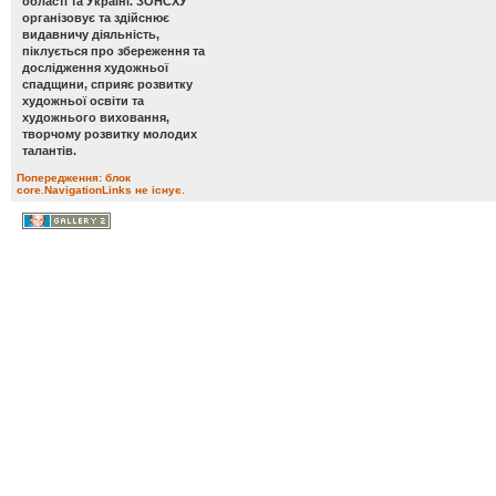
області та Україні. ЗОНСХУ
організовує та здійснює
видавничу діяльність,
піклується про збереження та
дослідження художньої
спадщини, сприяє розвитку
художньої освіти та
художнього виховання,
творчому розвитку молодих
талантів.
Попередження: блок
core.NavigationLinks не існує.