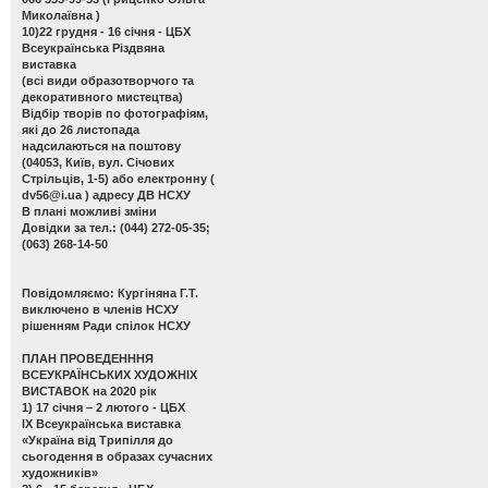
Миколаївна )
10)22 грудня - 16 січня - ЦБХ
Всеукраїнська Різдвяна
виставка
(всі види образотворчого та
декоративного мистецтва)
Відбір творів по фотографіям,
які до 26 листопада
надсилаються на поштову
(04053, Київ, вул. Січових
Стрільців, 1-5) або електронну (
dv56@i.ua
) адресу ДВ НСХУ
В плані можливі зміни
Довідки за тел.: (044) 272-05-35;
(063) 268-14-50
Повідомляємо: Кургіняна Г.Т.
виключено в членів НСХУ
рішенням Ради спілок НСХУ
ПЛАН ПРОВЕДЕНННЯ
ВСЕУКРАЇНСЬКИХ ХУДОЖНІХ
ВИСТАВОК на 2020 рік
1) 17 січня – 2 лютого - ЦБХ
ІХ Всеукраїнська виставка
«Україна від Трипілля до
сьогодення в образах сучасних
художників»