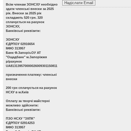
Всім членам ЗОНСХУ необхідно
здати членські внески за 2025
рік. Внески за 2025 рік
складають 520 грн. 320
сплачується на рахунок
ЗОНСХУ,
Банківські реквізити:
ЗОНСХУ
ЄДРПОУ 02916654
МФО 313957
Банк Ф.Запоріз.ОУ АТ
"Ощадбанк" м.Запоріжжя
р/рахунок
UA813139570000026009301150811
призначення платежу: членські
внески
200 грн сплачується на рахунок
НСХУ в м.Київ
Оплату за творчі майстерні
можливо здійснити:
Банківські реквізити:
ПЗО НСХУ "ЗХПК"
ЄДРПОУ 02914253
МФО 313957