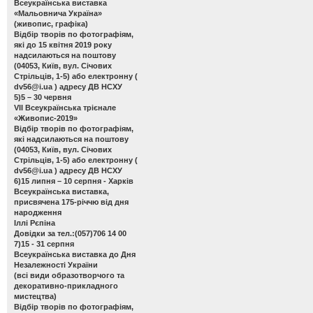
Всеукраїнська виставка
«Мальовнича Україна»
(живопис, графіка)
Відбір творів по фотографіям,
які до 15 квітня 2019 року
надсилаються на поштову
(04053, Київ, вул. Січових
Стрільців, 1-5) або електронну (
dv56@i.ua
) адресу ДВ НСХУ
5)5 – 30 червня
VІІ Всеукраїнська трієнале
«Живопис-2019»
Відбір творів по фотографіям,
які надсилаються на поштову
(04053, Київ, вул. Січових
Стрільців, 1-5) або електронну (
dv56@i.ua
) адресу ДВ НСХУ
6)15 липня – 10 серпня - Харків
Всеукраїнська виставка,
присвячена 175-річчю від дня
народження
Іллі Рєпіна
Довідки за тел.:(057)706 14 00
7)15 - 31 серпня
Всеукраїнська виставка до Дня
Незалежності України
(всі види образотворчого та
декоративно-прикладного
мистецтва)
Відбір творів по фотографіям,