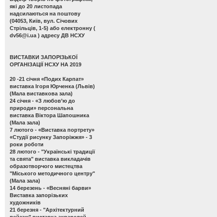
які до 20 листопада
надсилаються на поштову
(04053, Київ, вул. Січових
Стрільців, 1-5) або електронну (
dv56@i.ua
) адресу ДВ НСХУ
ВИСТАВКИ ЗАПОРІЗЬКОЇ
ОРГАНІЗАЦІЇ НСХУ НА 2019
20 -21 січня
«Подих Карпат»
виставка Ігоря Юрченка (Львів)
(Мала виставкова зала)
24 січня -
«З любов’ю до
природи» персональна
виставка Віктора Шапошника
(Мала зала)
7 лютого -
«Виставка портрету»
«Студії рисунку Запоріжжя» - 3
роки роботи
28 лютого -
"Українські традиції
та свята" виставка викладачів
образотворчого мистецтва
"Міського методичного центру"
(Мала зала)
14 березень -
«Весняні барви»
Виставка запорізьких
художників
21 березня -
"Архітектурний
пейзаж" виставка акварелей