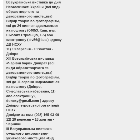
Всеукраїнська виставка до Дня
Незалежності України
(всі види
образотворчого та
декоративного мистецтва)
Відбір творів по фотографіям,
які до 24 липня надсилаються
на поштову (04053, Київ, вул.
Січових Стрільців, 1-5) або
електронну (
dv56@i.ua
) адресу
ДВ НСХУ
11) 10 вересня - 10 жовтня -
Дніпро
ХІІІ Всеукраїнська виставка
«Чарівні барви Дніпра»
(всі
види образотворчого та
декоративного мистецтва)
Відбір творів по фотографіям,
які до 11 серпня надсилаються
на поштову (Дніпро,
Січеславська набережна, 11)
або електронну (
doncxy@gmail.com
) адресу
Дніпропетровської організації
НСХУ
Довідки за тел.: (098) 165-03-09
12) 29 вересня – 18 жовтня -
Чернівці
ІІІ Всеукраїнська виставка
сучасного декоративно-
ужиткового мистецтва «Від