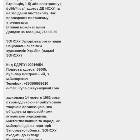
Стрільців, 1-5) або електронну (
dv56@i.ua
) адресу ДВ НСХУ, та
на засіданні виставкому. Час
проведення виставкому
уточнюється
В плані можливі зміни
Довідки за тел.:(044)272-05-35
ЗОНСХУ
Запорізька організація
Національної спілки
художників України (надалі
ЗОНСХУ)
Код ЄДРПУ: 02916654
Поштова адреса: 69005,
бульвар Центральний, 3,
м.Запоріжжя
Телефон: +380506989610
e-mail:
iryna.gresyk@gmail.com
заснована 14 лютого 1962 року,
є громадською неприбутковою
творчою організацією, яка
об’єднує за професійними
інтересами художників,
мистецтвознавців та народних
майстрів і діє на території
Запорізької області. ЗОНСХУ
входить до складу
Національної спілки