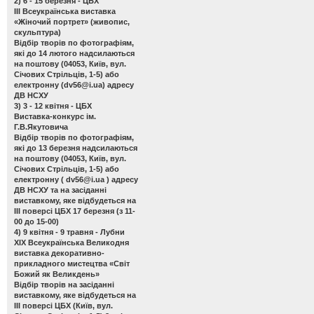
2) 6 - 15 березня - ЦБХ
ІІІ Всеукраїнська виставка
«Жіночий портрет»
(живопис,
скульптура)
Відбір творів по фотографіям,
які до 14 лютого надсилаються
на поштову (04053, Київ, вул.
Січових Стрільців, 1-5) або
електронну (
dv56@i.ua
) адресу
ДВ НСХУ
3) 3 - 12 квітня - ЦБХ
Виставка-конкурс ім.
Г.В.Якутовича
Відбір творів по фотографіям,
які до 13 березня надсилаються
на поштову (04053, Київ, вул.
Січових Стрільців, 1-5) або
електронну (
dv56@i.ua
) адресу
ДВ НСХУ та на засіданні
виставкому, яке відбудеться на
ІІІ поверсі ЦБХ 17 березня (з 11-
00 до 15-00)
4) 9 квітня - 9 травня - Лубни
ХІХ Всеукраїнська Великодня
виставка декоративно-
прикладного мистецтва «Світ
Божий як Великдень»
Відбір творів на засіданні
виставкому, яке відбудеться на
ІІІ поверсі ЦБХ (Київ, вул.