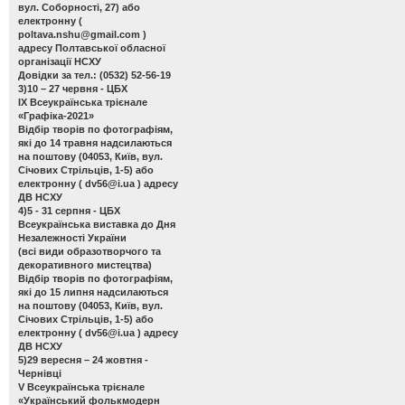
вул. Соборності, 27) або
електронну (
poltava.nshu@gmail.com
)
адресу Полтавської обласної
організації НСХУ
Довідки за тел.: (0532) 52-56-19
3)10 – 27 червня - ЦБХ
ІХ Всеукраїнська трієнале
«Графіка-2021»
Відбір творів по фотографіям,
які до 14 травня надсилаються
на поштову (04053, Київ, вул.
Січових Стрільців, 1-5) або
електронну (
dv56@i.ua
) адресу
ДВ НСХУ
4)5 - 31 серпня - ЦБХ
Всеукраїнська виставка до Дня
Незалежності України
(всі види образотворчого та
декоративного мистецтва)
Відбір творів по фотографіям,
які до 15 липня надсилаються
на поштову (04053, Київ, вул.
Січових Стрільців, 1-5) або
електронну (
dv56@i.ua
) адресу
ДВ НСХУ
5)29 вересня – 24 жовтня -
Чернівці
V Всеукраїнська трієнале
«Український фолькмодерн