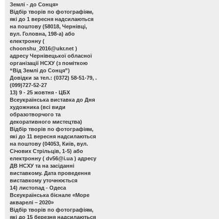
Землі - до Сонця»
Відбір творів по фотографіям,
які до 1 вересня надсилаються
на поштову (58018, Чернівці,
вул. Головна, 198-а) або
електронну (
choonshu_2016@ukr.net
)
адресу Чернівецької обласної
організації НСХУ (з поміткою
“Від Землі до Сонця”)
Довідки за тел.: (0372) 58-51-79, .
(099)727-52-27
13) 9 - 25 жовтня - ЦБХ
Всеукраїнська виставка до Дня
художника
(всі види
образотворчого та
декоративного мистецтва)
Відбір творів по фотографіям,
які до 11 вересня надсилаються
на поштову (04053, Київ, вул.
Січових Стрільців, 1-5) або
електронну (
dv56@i.ua
) адресу
ДВ НСХУ та на засіданні
виставкому. Дата проведення
виставкому уточнюється
14) листопад - Одеса
Всеукраїнська бієнале «Море
акварелі – 2020»
Відбір творів по фотографіям,
які до 15 березня надсилаються