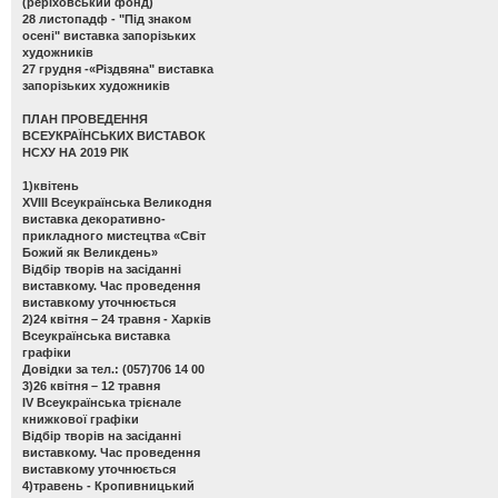
(реріховський фонд)
28 листопадф -
"Під знаком
осені" виставка запорізьких
художників
27 грудня -
«Різдвяна" виставка
запорізьких художників
ПЛАН ПРОВЕДЕННЯ
ВСЕУКРАЇНСЬКИХ ВИСТАВОК
НСХУ НА 2019 РІК
1)квітень
ХVІІІ Всеукраїнська Великодня
виставка декоративно-
прикладного мистецтва «Світ
Божий як Великдень»
Відбір творів на засіданні
виставкому. Час проведення
виставкому уточнюється
2)24 квітня – 24 травня - Харків
Всеукраїнська виставка
графіки
Довідки за тел.: (057)706 14 00
3)26 квітня – 12 травня
ІV Всеукраїнська трієнале
книжкової графіки
Відбір творів на засіданні
виставкому. Час проведення
виставкому уточнюється
4)травень - Кропивницький