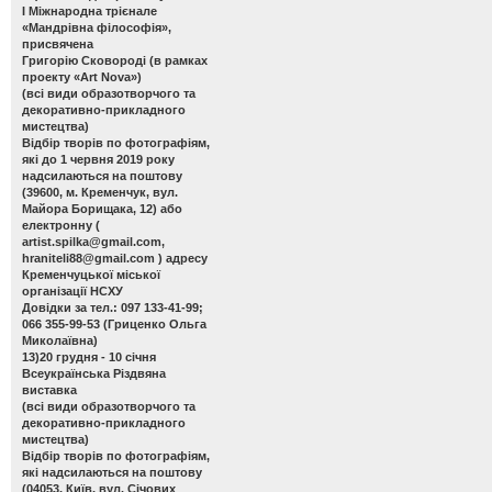
І Міжнародна трієнале
«Мандрівна філософія»,
присвячена
Григорію Сковороді (в рамках
проекту «Art Nova»)
(всі види образотворчого та
декоративно-прикладного
мистецтва)
Відбір творів по фотографіям,
які до 1 червня 2019 року
надсилаються на поштову
(39600, м. Кременчук, вул.
Майора Борищака, 12) або
електронну (
artist.spilka@gmail.com
,
hraniteli88@gmail.com
) адресу
Кременчуцької міської
організації НСХУ
Довідки за тел.: 097 133-41-99;
066 355-99-53 (Гриценко Ольга
Миколаївна)
13)20 грудня - 10 січня
Всеукраїнська Різдвяна
виставка
(всі види образотворчого та
декоративно-прикладного
мистецтва)
Відбір творів по фотографіям,
які надсилаються на поштову
(04053, Київ, вул. Січових