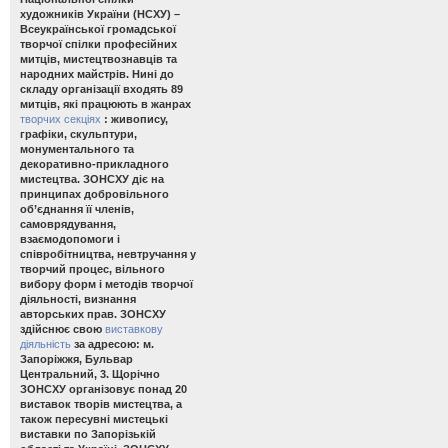
художників України (НСХУ) –
Всеукраїнської громадської
творчої спілки професійних
митців, мистецтвознавців та
народних майстрів. Нині до
складу організації входять 89
митців, які працюють в жанрах
творчих секціях
: живопису,
графіки, скульптури,
монументального та
декоративно-прикладного
мистецтва. ЗОНСХУ діє на
принципах добровільного
об’єднання її членів,
самоврядування,
взаємодопомоги і
співробітництва, невтручання у
творчий процес, вільного
вибору форм і методів творчої
діяльності, визнання
авторських прав. ЗОНСХУ
здійснює свою
виставкову
діяльність
за адресою: м.
Запоріжжя, Бульвар
Центральний, 3. Щорічно
ЗОНСХУ організовує понад 20
виставок творів мистецтва, а
також пересувні мистецькі
виставки по Запорізькій