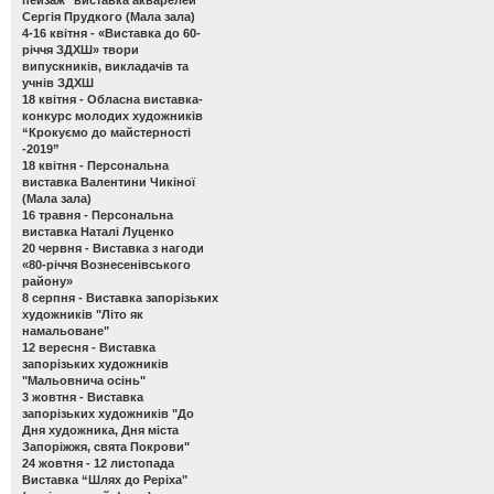
Сергія Прудкого (Мала зала)
4-16 квітня -
«Виставка до 60-
річчя ЗДХШ» твори
випускників, викладачів та
учнів ЗДХШ
18 квітня -
Обласна виставка-
конкурс молодих художників
“Крокуємо до майстерності
-2019”
18 квітня -
Персональна
виставка Валентини Чикіної
(Мала зала)
16 травня -
Персональна
виставка Наталі Луценко
20 червня -
Виставка з нагоди
«80-річчя Вознесенівського
району»
8 серпня -
Виставка запорізьких
художників "Літо як
намальоване"
12 вересня -
Виставка
запорізьких художників
"Мальовнича осінь"
3 жовтня -
Виставка
запорізьких художників "До
Дня художника, Дня міста
Запоріжжя, свята Покрови"
24 жовтня - 12 листопада
Виставка “Шлях до Реріха"