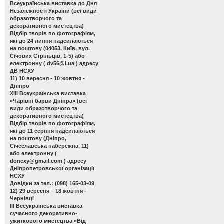
Всеукраїнська виставка до Дня
Незалежності України
(всі види
образотворчого та
декоративного мистецтва)
Відбір творів по фотографіям,
які до 24 липня надсилаються
на поштову (04053, Київ, вул.
Січових Стрільців, 1-5) або
електронну (
dv56@i.ua
) адресу
ДВ НСХУ
11) 10 вересня - 10 жовтня -
Дніпро
ХІІІ Всеукраїнська виставка
«Чарівні барви Дніпра»
(всі
види образотворчого та
декоративного мистецтва)
Відбір творів по фотографіям,
які до 11 серпня надсилаються
на поштову (Дніпро,
Січеславська набережна, 11)
або електронну (
doncxy@gmail.com
) адресу
Дніпропетровської організації
НСХУ
Довідки за тел.: (098) 165-03-09
12) 29 вересня – 18 жовтня -
Чернівці
ІІІ Всеукраїнська виставка
сучасного декоративно-
ужиткового мистецтва «Від