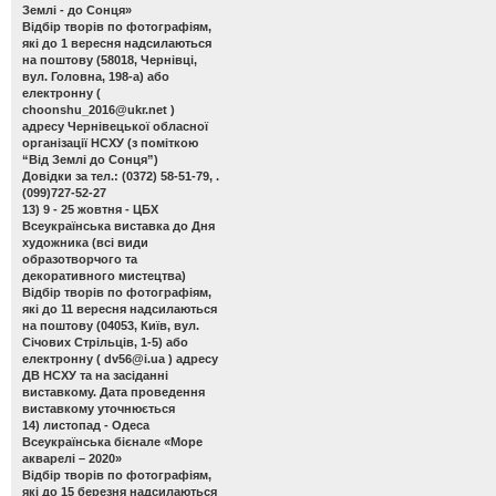
Землі - до Сонця»
Відбір творів по фотографіям,
які до 1 вересня надсилаються
на поштову (58018, Чернівці,
вул. Головна, 198-а) або
електронну (
choonshu_2016@ukr.net
)
адресу Чернівецької обласної
організації НСХУ (з поміткою
“Від Землі до Сонця”)
Довідки за тел.: (0372) 58-51-79, .
(099)727-52-27
13) 9 - 25 жовтня - ЦБХ
Всеукраїнська виставка до Дня
художника
(всі види
образотворчого та
декоративного мистецтва)
Відбір творів по фотографіям,
які до 11 вересня надсилаються
на поштову (04053, Київ, вул.
Січових Стрільців, 1-5) або
електронну (
dv56@i.ua
) адресу
ДВ НСХУ та на засіданні
виставкому. Дата проведення
виставкому уточнюється
14) листопад - Одеса
Всеукраїнська бієнале «Море
акварелі – 2020»
Відбір творів по фотографіям,
які до 15 березня надсилаються