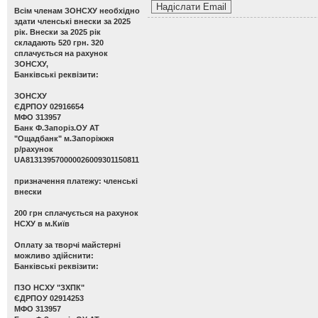
Всім членам ЗОНСХУ необхідно
здати членські внески за 2025
рік. Внески за 2025 рік
складають 520 грн. 320
сплачується на рахунок
ЗОНСХУ,
Банківські реквізити:
ЗОНСХУ
ЄДРПОУ 02916654
МФО 313957
Банк Ф.Запоріз.ОУ АТ
"Ощадбанк" м.Запоріжжя
р/рахунок
UA813139570000026009301150811
призначення платежу: членські
внески
200 грн сплачується на рахунок
НСХУ в м.Київ
Оплату за творчі майстерні
можливо здійснити:
Банківські реквізити:
ПЗО НСХУ "ЗХПК"
ЄДРПОУ 02914253
МФО 313957