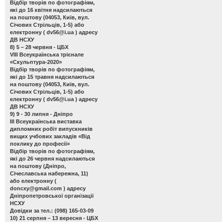
Відбір творів по фотографіям,
які до 16 квітня надсилаються
на поштову (04053, Київ, вул.
Січових Стрільців, 1-5) або
електронну (
dv56@i.ua
) адресу
ДВ НСХУ
8) 5 – 28 червня - ЦБХ
VIII Всеукраїнська трієнале
«Скульптура-2020»
Відбір творів по фотографіям,
які до 15 травня надсилаються
на поштову (04053, Київ, вул.
Січових Стрільців, 1-5) або
електронну (
dv56@i.ua
) адресу
ДВ НСХУ
9) 9 - 30 липня - Дніпро
ІІІ Всеукраїнська виставка
дипломних робіт випускників
вищих учбових закладів «Від
поклику до професії»
Відбір творів по фотографіям,
які до 26 червня надсилаються
на поштову (Дніпро,
Січеславська набережна, 11)
або електронну (
doncxy@gmail.com
) адресу
Дніпропетровської організації
НСХУ
Довідки за тел.: (098) 165-03-09
10) 21 серпня – 13 вересня - ЦБХ