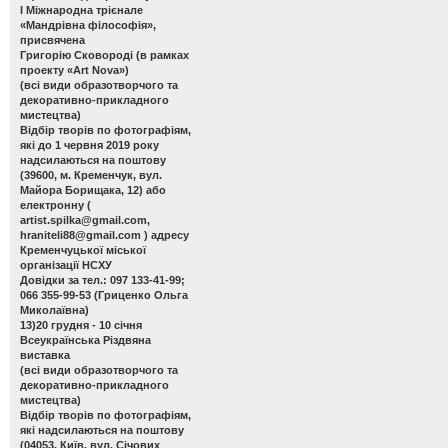
І Міжнародна трієнале
«Мандрівна філософія»,
присвячена
Григорію Сковороді (в рамках
проекту «Art Nova»)
(всі види образотворчого та
декоративно-прикладного
мистецтва)
Відбір творів по фотографіям,
які до 1 червня 2019 року
надсилаються на поштову
(39600, м. Кременчук, вул.
Майора Борищака, 12) або
електронну (
artist.spilka@gmail.com
,
hraniteli88@gmail.com
) адресу
Кременчуцької міської
організації НСХУ
Довідки за тел.: 097 133-41-99;
066 355-99-53 (Гриценко Ольга
Миколаївна)
13)20 грудня - 10 січня
Всеукраїнська Різдвяна
виставка
(всі види образотворчого та
декоративно-прикладного
мистецтва)
Відбір творів по фотографіям,
які надсилаються на поштову
(04053, Київ, вул. Січових