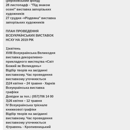
(реріховський фонд)
28 листопадф -
"Під знаком
осені" виставка запорізьких
художників
27 грудня -
«Різдвяна" виставка
запорізьких художників
ПЛАН ПРОВЕДЕННЯ
ВСЕУКРАЇНСЬКИХ ВИСТАВОК
НСХУ НА 2019 РІК
1)квітень
ХVІІІ Всеукраїнська Великодня
виставка декоративно-
прикладного мистецтва «Світ
Божий як Великдень»
Відбір творів на засіданні
виставкому. Час проведення
виставкому уточнюється
2)24 квітня – 24 травня - Харків
Всеукраїнська виставка
графіки
Довідки за тел.: (057)706 14 00
3)26 квітня – 12 травня
ІV Всеукраїнська трієнале
книжкової графіки
Відбір творів на засіданні
виставкому. Час проведення
виставкому уточнюється
4)травень - Кропивницький