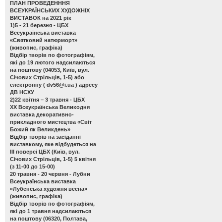
ПЛАН ПРОВЕДЕНННЯ
ВСЕУКРАЇНСЬКИХ ХУДОЖНІХ
ВИСТАВОК на 2021 рік
1)5 - 21 березня - ЦБХ
Всеукраїнська виставка
«Святковий натюрморт»
(живопис, графіка)
Відбір творів по фотографіям,
які до 19 лютого надсилаються
на поштову (04053, Київ, вул.
Січових Стрільців, 1-5) або
електронну (
dv56@i.ua
) адресу
ДВ НСХУ
2)22 квітня – 3 травня - ЦБХ
ХХ Всеукраїнська Великодня
виставка декоративно-
прикладного мистецтва «Світ
Божий як Великдень»
Відбір творів на засіданні
виставкому, яке відбудеться на
ІІІ поверсі ЦБХ (Київ, вул.
Січових Стрільців, 1-5) 5 квітня
(з 11-00 до 15-00)
20 травня - 20 червня - Лубни
Всеукраїнська виставка
«Лубенська художня весна»
(живопис, графіка)
Відбір творів по фотографіям,
які до 1 травня надсилаються
на поштову (06320, Полтава,