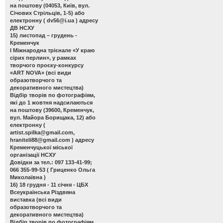
на поштову (04053, Київ, вул.
Січових Стрільців, 1-5) або
електронну (
dv56@i.ua
) адресу
ДВ НСХУ
15) листопад – грудень -
Кременчук
І Міжнародна трієнале «У краю
сірих перлин»
, у рамках
творчого проєку-конкурсу
«ART NOVA» (всі види
образотворчого та
декоративного мистецтва)
Відбір творів по фотографіям,
які до 1 жовтня надсилаються
на поштову (39600, Кременчук,
вул. Майора Борищака, 12) або
електронну (
artist.spilka@gmail.com
,
hraniteli88@gmail.com
) адресу
Кременчуцької міської
організації НСХУ
Довідки за тел.: 097 133-41-99;
066 355-99-53 ( Гриценко Ольга
Миколаївна )
16) 18 грудня - 11 січня - ЦБХ
Всеукраїнська Різдвяна
виставка
(всі види
образотворчого та
декоративного мистецтва)
Відбір творів по фотографіям,