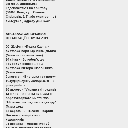
які до 20 листопада
надсилаються на поштову
(04053, Київ, вул. Січових
Стрільців, 1-5) або електронну (
dv56@i.ua
) адресу ДВ НСХУ
ВИСТАВКИ ЗАПОРІЗЬКОЇ
ОРГАНІЗАЦІЇ НСХУ НА 2019
20 -21 січня
«Подих Карпат»
виставка Ігоря Юрченка (Львів)
(Мала виставкова зала)
24 січня -
«З любов’ю до
природи» персональна
виставка Віктора Шапошника
(Мала зала)
7 лютого -
«Виставка портрету»
«Студії рисунку Запоріжжя» - 3
роки роботи
28 лютого -
"Українські традиції
та свята" виставка викладачів
образотворчого мистецтва
"Міського методичного центру"
(Мала зала)
14 березень -
«Весняні барви»
Виставка запорізьких
художників
21 березня -
"Архітектурний
пейзаж" виставка акварелей