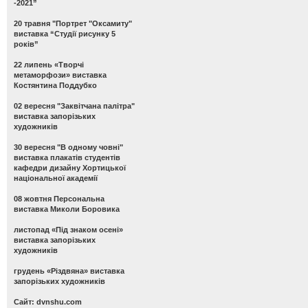
-2021”
20 травня "Портрет "Оксамиту"
виставка “Студії рисунку 5
років”
22 липень «Творчі
метаморфози» виставка
Костянтина Поддубко
02 вересня "Заквітчана палітра"
виставка запорізьких
художників
30 вересня "В одному човні"
виставка плакатів студентів
кафедри дизайну Хортицької
національної академії
08 жовтня Персональна
виставка Миколи Боровика
листопад «Під знаком осені»
виставка запорізьких
художників
грудень «Різдвяна» виставка
запорізьких художників
Сайт: dvnshu.com