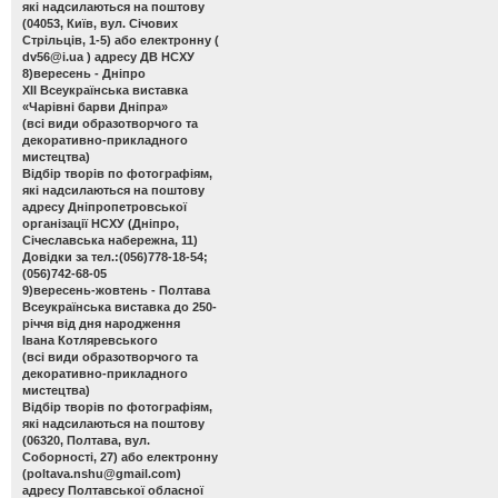
які надсилаються на поштову
(04053, Київ, вул. Січових
Стрільців, 1-5) або електронну (
dv56@i.ua
) адресу ДВ НСХУ
8)вересень - Дніпро
ХІІ Всеукраїнська виставка
«Чарівні барви Дніпра»
(всі види образотворчого та
декоративно-прикладного
мистецтва)
Відбір творів по фотографіям,
які надсилаються на поштову
адресу Дніпропетровської
організації НСХУ (Дніпро,
Січеславська набережна, 11)
Довідки за тел.:(056)778-18-54;
(056)742-68-05
9)вересень-жовтень - Полтава
Всеукраїнська виставка до 250-
річчя від дня народження
Івана Котляревського
(всі види образотворчого та
декоративно-прикладного
мистецтва)
Відбір творів по фотографіям,
які надсилаються на поштову
(06320, Полтава, вул.
Соборності, 27) або електронну
(
poltava.nshu@gmail.com
)
адресу Полтавської обласної