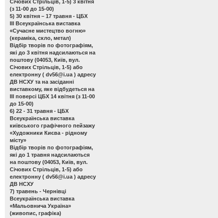
Січових Стрільців, 1-5) 3 квітня
(з 11-00 до 15-00)
5) 30 квітня – 17 травня - ЦБХ
ІІІ Всеукраїнська виставка
«Сучасне мистецтво вогню»
(кераміка, скло, метал)
Відбір творів по фотографіям,
які до 3 квітня надсилаються на
поштову (04053, Київ, вул.
Січових Стрільців, 1-5) або
електронну (
dv56@i.ua
) адресу
ДВ НСХУ та на засіданні
виставкому, яке відбудеться на
ІІІ поверсі ЦБХ 14 квітня (з 11-00
до 15-00)
6) 22 - 31 травня - ЦБХ
Всеукраїнська виставка
київського графічного пейзажу
«Художники Києва - рідному
місту»
Відбір творів по фотографіям,
які до 1 травня надсилаються
на поштову (04053, Київ, вул.
Січових Стрільців, 1-5) або
електронну (
dv56@i.ua
) адресу
ДВ НСХУ
7) травень - Чернівці
Всеукраїнська виставка
«Мальовнича Україна»
(живопис, графіка)