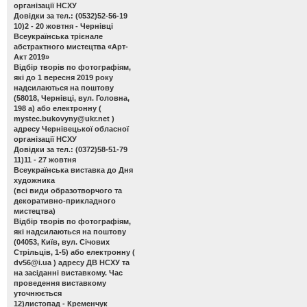
організації НСХУ
Довідки за тел.: (0532)52-56-19
10)2 - 20 жовтня - Чернівці
Всеукраїнська трієнале
абстрактного мистецтва «Арт-
Акт 2019»
Відбір творів по фотографіям,
які до 1 вересня 2019 року
надсилаються на поштову
(58018, Чернівці, вул. Головна,
198 а) або електронну (
mystec.bukovyny@ukr.net
)
адресу Чернівецької обласної
організації НСХУ
Довідки за тел.: (0372)58-51-79
11)11 - 27 жовтня
Всеукраїнська виставка до Дня
художника
(всі види образотворчого та
декоративно-прикладного
мистецтва)
Відбір творів по фотографіям,
які надсилаються на поштову
(04053, Київ, вул. Січових
Стрільців, 1-5) або електронну (
dv56@i.ua
) адресу ДВ НСХУ та
на засіданні виставкому. Час
проведення виставкому
уточнюється
12)листопад - Кременчук