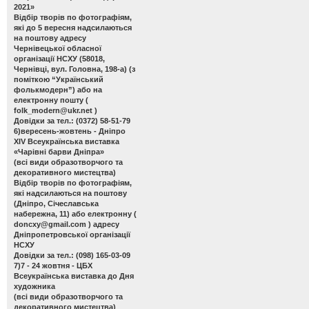
2021»
Відбір творів по фотографіям,
які до 5 вересня надсилаються
на поштову адресу
Чернівецької обласної
організації НСХУ (58018,
Чернівці, вул. Головна, 198-а) (з
поміткою “Український
фолькмодерн”) або на
електронну пошту (
folk_modern@ukr.net
)
Довідки за тел.: (0372) 58-51-79
6)вересень-жовтень - Дніпро
ХІV Всеукраїнська виставка
«Чарівні барви Дніпра»
(всі види образотворчого та
декоративного мистецтва)
Відбір творів по фотографіям,
які надсилаються на поштову
(Дніпро, Січеславська
набережна, 11) або електронну (
doncxy@gmail.com
) адресу
Дніпропетровської організації
НСХУ
Довідки за тел.: (098) 165-03-09
7)7 - 24 жовтня - ЦБХ
Всеукраїнська виставка до Дня
художника
(всі види образотворчого та
декоративного мистецтва)