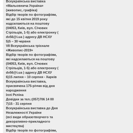
Всеукраїнська виставка
«Мальовнича Україна»
(живопис, графіка)
Відбір творів по фотографіям,
які до 15 квітня 2019 року
надсилаються на поштову
(04053, Київ, вул. Січових
Стрільців, 1-5) або електронну (
dv56@i.ua
) адресу ДВ НСХУ
5)5 – 30 червня
VІІ Всеукраїнська трієнале
«Живопис-2019»
Відбір творів по фотографіям,
які надсилаються на поштову
(04053, Київ, вул. Січових
Стрільців, 1-5) або електронну (
dv56@i.ua
) адресу ДВ НСХУ
6)15 липня – 10 серпня - Харків
Всеукраїнська виставка,
присвячена 175-річчю від дня
народження
Іллі Рєпіна
Довідки за тел.:(057)706 14 00
7)15 - 31 серпня
Всеукраїнська виставка до Дня
Незалежності України
(всі види образотворчого та
декоративно-прикладного
мистецтва)
Відбір творів по фотографіям,