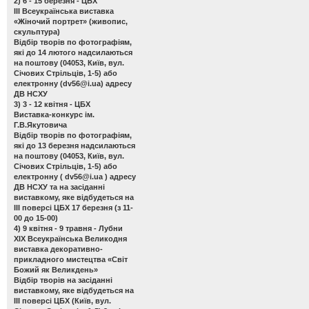
2) 6 - 15 березня - ЦБХ
ІІІ Всеукраїнська виставка
«Жіночий портрет»
(живопис,
скульптура)
Відбір творів по фотографіям,
які до 14 лютого надсилаються
на поштову (04053, Київ, вул.
Січових Стрільців, 1-5) або
електронну (
dv56@i.ua
) адресу
ДВ НСХУ
3) 3 - 12 квітня - ЦБХ
Виставка-конкурс ім.
Г.В.Якутовича
Відбір творів по фотографіям,
які до 13 березня надсилаються
на поштову (04053, Київ, вул.
Січових Стрільців, 1-5) або
електронну (
dv56@i.ua
) адресу
ДВ НСХУ та на засіданні
виставкому, яке відбудеться на
ІІІ поверсі ЦБХ 17 березня (з 11-
00 до 15-00)
4) 9 квітня - 9 травня - Лубни
ХІХ Всеукраїнська Великодня
виставка декоративно-
прикладного мистецтва «Світ
Божий як Великдень»
Відбір творів на засіданні
виставкому, яке відбудеться на
ІІІ поверсі ЦБХ (Київ, вул.