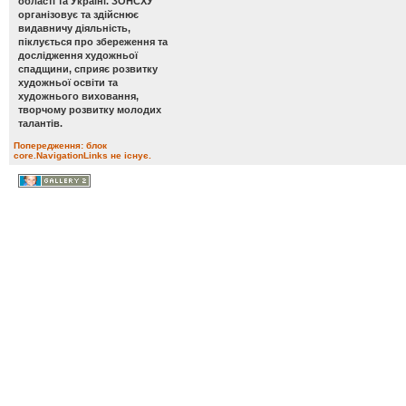
області та Україні. ЗОНСХУ
організовує та здійснює
видавничу діяльність,
піклується про збереження та
дослідження художньої
спадщини, сприяє розвитку
художньої освіти та
художнього виховання,
творчому розвитку молодих
талантів.
Попередження: блок
core.NavigationLinks не існує.