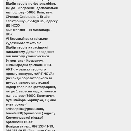
Відбір творів по фотографіям,
які до 10 вересня надсилаються
на поштову (04053, Київ, вул.
Січових Стрільців, 1-5) або
електронну (
dv56@i.ua
) адресу
ДВ НСХУ
8)28 жовтня – 14 листопада -
ЦБХ
VІ Всеукраїнська трієнале
художнього текстилю
Відбір творів на засіданні
виставкому. Дата проведення
виставкому уточнююється
9) жовтень - Кременчук
ІІ Міжнародна трієнале «НЮ-
АRТ», у рамках творчого
проєку-конкурсу «ART NOVA»
(всі види образотворчого та
декоративного мистецтва)
Відбір творів по фотографіям,
які до 1 вересня надсилаються
на поштову (39600, Кременчук,
вул. Майора Борищака, 12) або
електронну (
artist.spilka@gmail.com
,
hraniteli88@gmail.com
) адресу
Кременчуцької міської
організації НСХУ
Довідки за тел.: 097 133-41-99;
066 355-99-53 (Гриценко Ольга