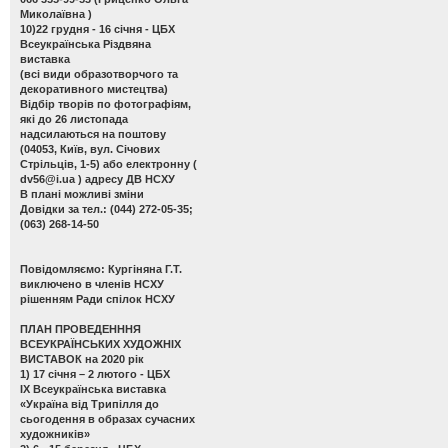
Миколаївна )
10)22 грудня - 16 січня - ЦБХ
Всеукраїнська Різдвяна
виставка
(всі види образотворчого та
декоративного мистецтва)
Відбір творів по фотографіям,
які до 26 листопада
надсилаються на поштову
(04053, Київ, вул. Січових
Стрільців, 1-5) або електронну (
dv56@i.ua
) адресу ДВ НСХУ
В плані можливі зміни
Довідки за тел.: (044) 272-05-35;
(063) 268-14-50
Повідомляємо: Кургіняна Г.Т.
виключено в членів НСХУ
рішенням Ради спілок НСХУ
ПЛАН ПРОВЕДЕНННЯ
ВСЕУКРАЇНСЬКИХ ХУДОЖНІХ
ВИСТАВОК на 2020 рік
1) 17 січня – 2 лютого - ЦБХ
ІХ Всеукраїнська виставка
«Україна від Трипілля до
сьогодення в образах сучасних
художників»