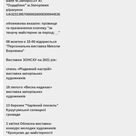
Банк Ф.Запоріз.ОУ АТ
"Ощадбанк" м.Запоріжжя
р/рахунок
UA323139570000026008300944535
обовязкова вказати: прізвище
та призначення платежу "за
творчу майстерню за період:__"
08 жовтня о 15-00 відкриється
"Персональна виставка Миколи
Боровика"
Виставки ЗОНСХУ на 2021 рік:
січень «Різдвяний настрій»
виставка запорізьких
художників
18 лютого «Весна надихає»
виставка запорізьких
художників
13 березня "Чарівний пензель"
Кушугумської селищної
громади
1 квітня Обласна виставка-
конкурс молодих художників
“Крокуємо до майстерності