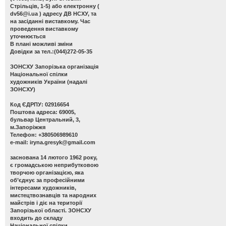
Стрільців, 1-5) або електронну (
dv56@i.ua
) адресу ДВ НСХУ, та
на засіданні виставкому. Час
проведення виставкому
уточнюється
В плані можливі зміни
Довідки за тел.:(044)272-05-35
ЗОНСХУ
Запорізька організація
Національної спілки
художників України (надалі
ЗОНСХУ)
Код ЄДРПУ: 02916654
Поштова адреса: 69005,
бульвар Центральний, 3,
м.Запоріжжя
Телефон: +380506989610
e-mail:
iryna.gresyk@gmail.com
заснована 14 лютого 1962 року,
є громадською неприбутковою
творчою організацією, яка
об’єднує за професійними
інтересами художників,
мистецтвознавців та народних
майстрів і діє на території
Запорізької області. ЗОНСХУ
входить до складу
Національної спілки