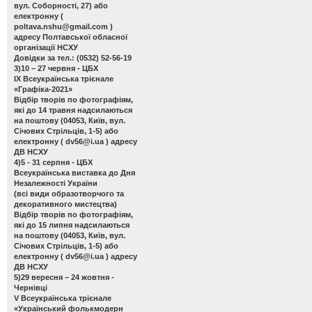
вул. Соборності, 27) або
електронну (
poltava.nshu@gmail.com
)
адресу Полтавської обласної
організації НСХУ
Довідки за тел.: (0532) 52-56-19
3)10 – 27 червня - ЦБХ
ІХ Всеукраїнська трієнале
«Графіка-2021»
Відбір творів по фотографіям,
які до 14 травня надсилаються
на поштову (04053, Київ, вул.
Січових Стрільців, 1-5) або
електронну (
dv56@i.ua
) адресу
ДВ НСХУ
4)5 - 31 серпня - ЦБХ
Всеукраїнська виставка до Дня
Незалежності України
(всі види образотворчого та
декоративного мистецтва)
Відбір творів по фотографіям,
які до 15 липня надсилаються
на поштову (04053, Київ, вул.
Січових Стрільців, 1-5) або
електронну (
dv56@i.ua
) адресу
ДВ НСХУ
5)29 вересня – 24 жовтня -
Чернівці
V Всеукраїнська трієнале
«Український фолькмодерн