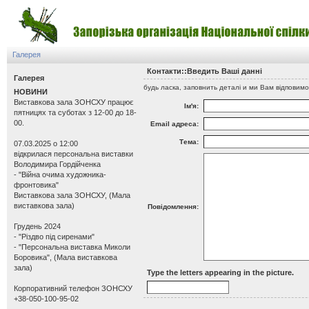
Галерея
Контакти::Введить Вашi даннi
Галерея
будь ласка, заповнить деталi и ми Вам вiдповимо
НОВИНИ
Виставкова зала ЗОНСХУ працює
Iм'я:
пятницях та суботах з 12-00 до 18-
00.
Email адреса:
Тема:
07.03.2025 о 12:00
відкрилася персональна виставки
Володимира Гордійченка
- "Війна очима художника-
фронтовика"
Виставкова зала ЗОНСХУ, (Мала
виставкова зала)
Повiдомлення:
Грудень 2024
- "Різдво під сиренами"
- "Персональна виставка Миколи
Боровика", (Мала виставкова
зала)
Type the letters appearing in the picture.
Корпоративний телефон ЗОНСХУ
+38-050-100-95-02