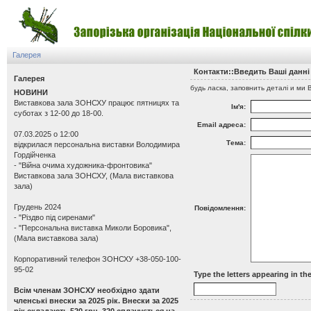
Галерея
Контакти::Введить Вашi даннi
Галерея
будь ласка, заповнить деталi и ми 
НОВИНИ
Виставкова зала ЗОНСХУ працює пятницях та
Iм'я:
суботах з 12-00 до 18-00.
Email адреса:
07.03.2025 о 12:00
Тема:
відкрилася персональна виставки Володимира
Гордійченка
- "Війна очима художника-фронтовика"
Виставкова зала ЗОНСХУ, (Мала виставкова
зала)
Грудень 2024
Повiдомлення:
- "Різдво під сиренами"
- "Персональна виставка Миколи Боровика",
(Мала виставкова зала)
Корпоративний телефон ЗОНСХУ +38-050-100-
95-02
Type the letters appearing in the
Всім членам ЗОНСХУ необхідно здати
членські внески за 2025 рік. Внески за 2025
рік складають 520 грн. 320 сплачується на