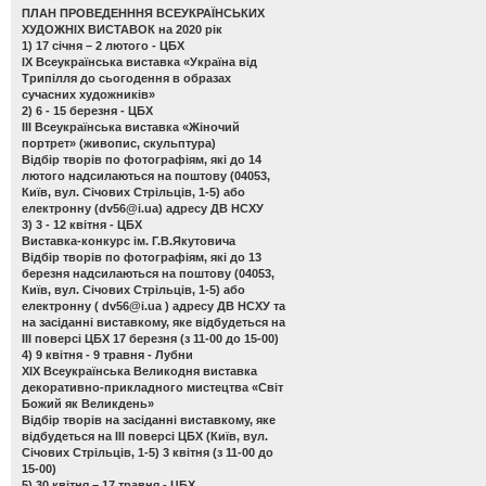
ПЛАН ПРОВЕДЕНННЯ ВСЕУКРАЇНСЬКИХ
ХУДОЖНІХ ВИСТАВОК на 2020 рік
1) 17 січня – 2 лютого - ЦБХ
ІХ Всеукраїнська виставка «Україна від
Трипілля до сьогодення в образах
сучасних художників»
2) 6 - 15 березня - ЦБХ
ІІІ Всеукраїнська виставка «Жіночий
портрет»
(живопис, скульптура)
Відбір творів по фотографіям, які до 14
лютого надсилаються на поштову (04053,
Київ, вул. Січових Стрільців, 1-5) або
електронну (
dv56@i.ua
) адресу ДВ НСХУ
3) 3 - 12 квітня - ЦБХ
Виставка-конкурс ім. Г.В.Якутовича
Відбір творів по фотографіям, які до 13
березня надсилаються на поштову (04053,
Київ, вул. Січових Стрільців, 1-5) або
електронну (
dv56@i.ua
) адресу ДВ НСХУ та
на засіданні виставкому, яке відбудеться на
ІІІ поверсі ЦБХ 17 березня (з 11-00 до 15-00)
4) 9 квітня - 9 травня - Лубни
ХІХ Всеукраїнська Великодня виставка
декоративно-прикладного мистецтва «Світ
Божий як Великдень»
Відбір творів на засіданні виставкому, яке
відбудеться на ІІІ поверсі ЦБХ (Київ, вул.
Січових Стрільців, 1-5) 3 квітня (з 11-00 до
15-00)
5) 30 квітня – 17 травня - ЦБХ