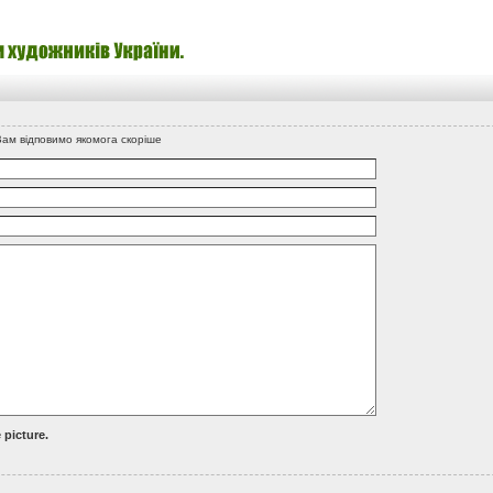
Вам вiдповимо якомога скорiше
 picture.