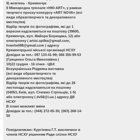
9) жовтень - Кременчук
ІІ Міжнародна трієнале «НЮ-АRТ», у рамках
творчого проєку-конкурсу «ART NOVA»
(всі
види образотворчого та декоративного
мистецтва)
Відбір творів по фотографіям, які до 1
вересня надсилаються на поштову (39600,
Кременчук, вул. Майора Борищака, 12) або
електронну (
artist.spilka@gmail.com
,
hraniteli88@gmail.com
) адресу
Кременчуцької міської організації НСХУ
Довідки за тел.: 097 133-41-99; 066 355-99-53
(Гриценко Ольга Миколаївна )
10)22 грудня - 16 січня - ЦБХ
Всеукраїнська Різдвяна виставка
(всі види образотворчого та
декоративного мистецтва)
Відбір творів по фотографіям, які до 26
листопада надсилаються на поштову
(04053, Київ, вул. Січових Стрільців, 1-5)
або електронну (
dv56@i.ua
) адресу ДВ
НСХУ
В плані можливі зміни
Довідки за тел.: (044) 272-05-35; (063) 268-14-
50
Повідомляємо: Кургіняна Г.Т. виключено в
членів НСХУ рішенням Ради спілок НСХУ