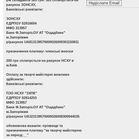
рахунок ЗОНСХУ,
Банківські реквізити:
ЗОНСХУ
ЄДРПОУ 02916654
МФО 313957
Банк Ф.Запоріз.ОУ АТ "Ощадбанк"
м.Запоріжжя
р/рахунок UA813139570000026009301150811
призначення платежу: членські внески
200 грн сплачується на рахунок НСХУ в
м.Київ
Оплату за творчі майстерні можливо
здійснити:
Банківські реквізити:
ПЗО НСХУ "ЗХПК"
ЄДРПОУ 02914253
МФО 313957
Банк Ф.Запоріз.ОУ АТ "Ощадбанк"
м.Запоріжжя
р/рахунок UA323139570000026008300944535
обовязкова вказати: прізвище та
призначення платежу "за творчу майстерню
за період:__"