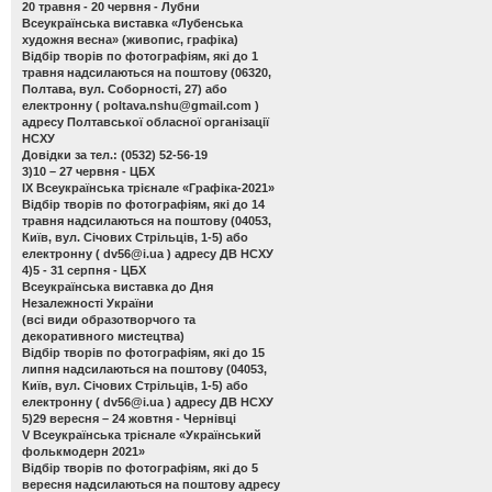
20 травня - 20 червня - Лубни
Всеукраїнська виставка «Лубенська
художня весна»
(живопис, графіка)
Відбір творів по фотографіям, які до 1
травня надсилаються на поштову (06320,
Полтава, вул. Соборності, 27) або
електронну (
poltava.nshu@gmail.com
)
адресу Полтавської обласної організації
НСХУ
Довідки за тел.: (0532) 52-56-19
3)10 – 27 червня - ЦБХ
ІХ Всеукраїнська трієнале «Графіка-2021»
Відбір творів по фотографіям, які до 14
травня надсилаються на поштову (04053,
Київ, вул. Січових Стрільців, 1-5) або
електронну (
dv56@i.ua
) адресу ДВ НСХУ
4)5 - 31 серпня - ЦБХ
Всеукраїнська виставка до Дня
Незалежності України
(всі види образотворчого та
декоративного мистецтва)
Відбір творів по фотографіям, які до 15
липня надсилаються на поштову (04053,
Київ, вул. Січових Стрільців, 1-5) або
електронну (
dv56@i.ua
) адресу ДВ НСХУ
5)29 вересня – 24 жовтня - Чернівці
V Всеукраїнська трієнале «Український
фолькмодерн 2021»
Відбір творів по фотографіям, які до 5
вересня надсилаються на поштову адресу