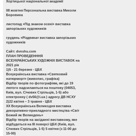
Хортицької національної академії
08 жовтня Персональна виставка Миколи
Боровика
листопад «Під знаком осені» виставка
запорізьких художників
грудень «Різдвяна» виставка запорізьких
художників
Сайт: dvnshu.com
ПЛАН ПРОВЕДЕНННЯ
ВСЕУКРАЇНСЬКИХ ХУДОЖНІХ ВИСТАВОК на
2021 рік
1)5 - 21 березня - ЦБХ
Всеукраїнська виставка «Святковий
натюрморт»
(живопис, графіка)
Відбір творів по фотографіям, які до 19
лютого надсилаються на поштову (04053,
Київ, вул. Січових Стрільців, 1-5) або
електронну (
dv56@i.ua
) адресу ДВ НСХУ
2)22 квітня – 3 травня - ЦБХ
ХХ Всеукраїнська Великодня виставка
декоративно-прикладного мистецтва «Світ
Божий як Великдень»
Відбір творів на засіданні виставкому, яке
відбудеться на ІІІ поверсі ЦБХ (Київ, вул.
Січових Стрільців, 1-5) 5 квітня (з 11-00 до
15-00)