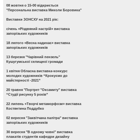
08 жовтня о 15-00 відкриється
"Персональна виставка Миколи Боровика"
Виставки ЗОНСХУ на 2021 рік:
січень «Різдвяний настрій» виставка
запорізьких художників
18 лютого «Весна надихає» виставка
запорізьких художників
13 березня "Чарівний пензель"
Кушугумської селищної громади
1 квітня Обласна виставка-конкурс
молодих художників “Крокуємо до
майстерності -2021”
20 травня "Портрет "Оксамиту" виставка
“Студії рисунку 5 років”
22 липень «Творчі метаморфози» виставка
Костянтина Поддубко
02 вересня "Заквітчана палітра" виставка
запорізьких художників
30 вересня "В одному човні" виставка
плакатів студентів кафедри дизайну