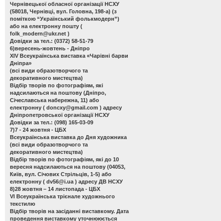
Чернівецької обласної організації НСХУ
(58018, Чернівці, вул. Головна, 198-а) (з
поміткою “Український фолькмодерн”)
або на електронну пошту (
folk_modern@ukr.net
)
Довідки за тел.: (0372) 58-51-79
6)вересень-жовтень - Дніпро
ХІV Всеукраїнська виставка «Чарівні барви
Дніпра»
(всі види образотворчого та
декоративного мистецтва)
Відбір творів по фотографіям, які
надсилаються на поштову (Дніпро,
Січеславська набережна, 11) або
електронну (
doncxy@gmail.com
) адресу
Дніпропетровської організації НСХУ
Довідки за тел.: (098) 165-03-09
7)7 - 24 жовтня - ЦБХ
Всеукраїнська виставка до Дня художника
(всі види образотворчого та
декоративного мистецтва)
Відбір творів по фотографіям, які до 10
вересня надсилаються на поштову (04053,
Київ, вул. Січових Стрільців, 1-5) або
електронну (
dv56@i.ua
) адресу ДВ НСХУ
8)28 жовтня – 14 листопада - ЦБХ
VІ Всеукраїнська трієнале художнього
текстилю
Відбір творів на засіданні виставкому. Дата
проведення виставкому уточнююється