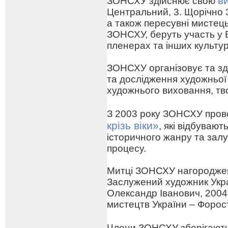
в
ЗОНСХУ здійснює свою
Центральний, 3. Щорічно 
а також пересувні мистецьк
ЗОНСХУ, беруть участь у 
пленерах та інших культу
ЗОНСХУ організовує та зд
та дослідження художньої
художнього виховання, тв
З 2003 року ЗОНСХУ про
крізь віки»
, які відбуваю
історичного жанру та зал
процесу.
Митці ЗОНСХУ нагороджен
Заслужений художник Укра
Олександр Іванович, 2004
мистецтв України – Форо
Члени ЗОНСХУ зберігают