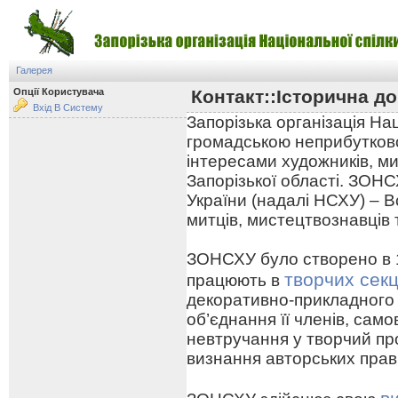
Галерея
Опції Користувача
Контакт::Історична до
Вхід В Систему
Запорізька організація На
громадською неприбутково
інтересами художників, ми
Запорізької області. ЗОНС
України (надалі НСХУ) – В
митців, мистецтвознавців 
ЗОНСХУ було створено в 19
творчих секц
працюють в
декоративно-прикладного
об’єднання її членів, сам
невтручання у творчий про
визнання авторських прав