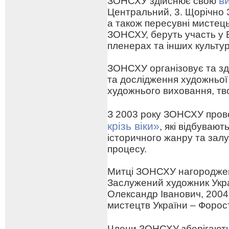
в
ЗОНСХУ здійснює свою
Центральний, 3. Щорічно 
а також пересувні мистецьк
ЗОНСХУ, беруть участь у 
пленерах та інших культу
ЗОНСХУ організовує та зд
та дослідження художньої
художнього виховання, тв
З 2003 року ЗОНСХУ про
крізь віки»
, які відбуваю
історичного жанру та зал
процесу.
Митці ЗОНСХУ нагороджен
Заслужений художник Укра
Олександр Іванович, 2004
мистецтв України – Форо
Члени ЗОНСХУ зберігают