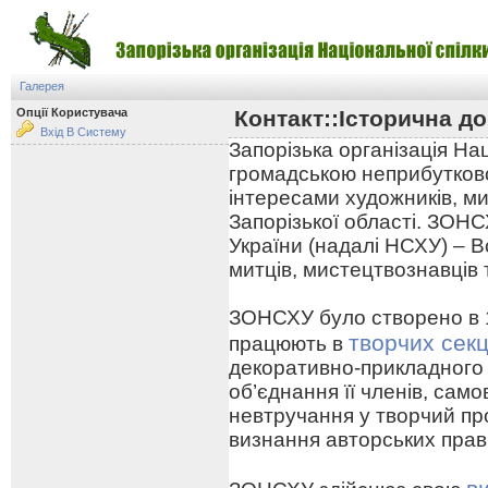
Галерея
Опції Користувача
Контакт::Історична до
Вхід В Систему
Запорізька організація На
громадською неприбутково
інтересами художників, ми
Запорізької області. ЗОНС
України (надалі НСХУ) – В
митців, мистецтвознавців 
ЗОНСХУ було створено в 19
творчих секц
працюють в
декоративно-прикладного
об’єднання її членів, сам
невтручання у творчий про
визнання авторських прав