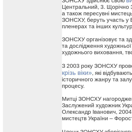
в
ЗОНСХУ здійснює свою
Центральний, 3. Щорічно 
а також пересувні мистецьк
ЗОНСХУ, беруть участь у 
пленерах та інших культу
ЗОНСХУ організовує та зд
та дослідження художньої
художнього виховання, тв
З 2003 року ЗОНСХУ про
крізь віки»
, які відбуваю
історичного жанру та зал
процесу.
Митці ЗОНСХУ нагороджен
Заслужений художник Укра
Олександр Іванович, 2004
мистецтв України – Форо
Члени ЗОНСХУ зберігают