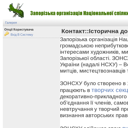
Галерея
Опції Користувача
Контакт::Історична до
Вхід В Систему
Запорізька організація На
громадською неприбутково
інтересами художників, ми
Запорізької області. ЗОНС
України (надалі НСХУ) – В
митців, мистецтвознавців 
ЗОНСХУ було створено в 19
творчих секц
працюють в
декоративно-прикладного
об’єднання її членів, сам
невтручання у творчий про
визнання авторських прав