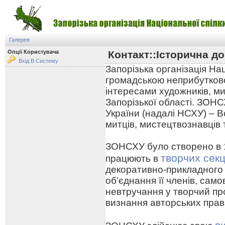
Галерея
Опції Користувача
Контакт::Історична до
Вхід В Систему
Запорізька організація На
громадською неприбутково
інтересами художників, ми
Запорізької області. ЗОНС
України (надалі НСХУ) – В
митців, мистецтвознавців 
ЗОНСХУ було створено в 19
творчих секц
працюють в
декоративно-прикладного
об’єднання її членів, сам
невтручання у творчий про
визнання авторських прав