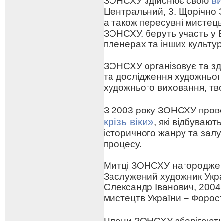
в
ЗОНСХУ здійснює свою
Центральний, 3. Щорічно 
а також пересувні мистецьк
ЗОНСХУ, беруть участь у 
пленерах та інших культу
ЗОНСХУ організовує та зд
та дослідження художньої
художнього виховання, тв
З 2003 року ЗОНСХУ про
крізь віки»
, які відбуваю
історичного жанру та зал
процесу.
Митці ЗОНСХУ нагороджен
Заслужений художник Укра
Олександр Іванович, 2004
мистецтв України – Форо
Члени ЗОНСХУ зберігают