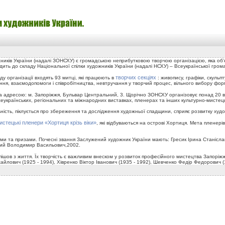
ожників України (надалі ЗОНСХУ) є громадською неприбутковою творчою організацією, яка об
одить до складу Національної спілки художників України (надалі НСХУ) – Всеукраїнської гром
творчих секціях
у організації входять 93 митці, які працюють в
: живопису, графіки, скуль
ння, взаємодопомоги і співробітництва, невтручання у творчий процес, вільного вибору форм 
а адресою: м. Запоріжжя, Бульвар Центральний, 3. Щорічно ЗОНСХУ організовує понад 20 вист
сеукраїнських, регіональних та міжнародних виставках, пленерах та інших культурно-мистец
ність, піклується про збереження та дослідження художньої спадщини, сприяє розвитку худо
истецькі пленери «Хортиця крізь віки»
, які відбуваються на острові Хортиця. Мета пленер
и та призами. Почесні звання Заслужений художник України мають: Гресик Ірина Станісла
кий Володимир Васильович,2002.
 пішов з життя. Їх творчість є важливим внеском у розвиток професійного мистецтва Запорі
йлович (1925 - 1994), Хівренко Віктор Іванович (1935 - 1992), Шевченко Федір Федорович (