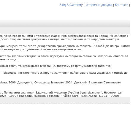
Вхід В Систему
Історична довідка
Контакти
|
|
|
’єднує за професійними інтересами художників, мистецтвознавців та народних майстрів і
адської творчої спілки професійних митців, мистецтвознавців та народних майстрів.
птури, монументального та декоративно-прикладного мистецтва. ЗОНСХУ діє на принципах
і методів творчої діяльності, визнання авторських прав.
авок творів мистецтва, а також пересувні мистецькі виставки по Запорізькій області та
ьких заходах.
жньої освіти та художнього виховання, творчому розвитку молодих талантів.
ів – відродження історичного жанру та залучення найширшого кола українських митців до
вівна, 2006, Демиденко Олександр Іванович, 2004, Дружинін Валентин Степанович;
жжя. Почесними званнями Заслужений художник України були відзначені: Носенко Іван
1924 - 1980); Народний художник України: Чуйков Євген Васильович (1924 – 2000).