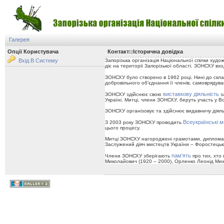
Галерея
Опції Користувача
Контакт::Історична довідка
Вхід В Систему
Запорізька організація Національної спілки худ
діє на території Запорізької області. ЗОНСХУ вх
ЗОНСХУ було створено в 1962 році. Нині до склад
добровільного об’єднання її членів, самоврядува
виставкову діяльність
ЗОНСХУ здійснює свою
з
Україні. Митці, члени ЗОНСХУ, беруть участь у В
ЗОНСХУ організовує та здійснює видавничу діяль
Всеукраїнські м
З 2003 року ЗОНСХУ проводить
цього процесу.
Митці ЗОНСХУ нагороджені грамотами, дипломам
Заслужений діяч мистецтв України – Форостець
пам'ять
Члени ЗОНСХУ зберігають
про тих, хто
Миколайович (1920 – 2000), Орленко Леонід Миха