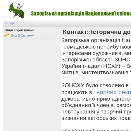
Галерея
Опції Користувача
Контакт::Історична до
Вхід В Систему
Запорізька організація На
громадською неприбутково
інтересами художників, ми
Запорізької області. ЗОНС
України (надалі НСХУ) – В
митців, мистецтвознавців 
ЗОНСХУ було створено в 19
творчих секц
працюють в
декоративно-прикладного
об’єднання її членів, сам
невтручання у творчий про
визнання авторських прав