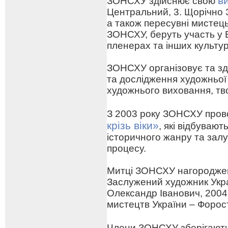
в
ЗОНСХУ здійснює свою
Центральний, 3. Щорічно 
а також пересувні мистецьк
ЗОНСХУ, беруть участь у 
пленерах та інших культу
ЗОНСХУ організовує та зд
та дослідження художньої
художнього виховання, тв
З 2003 року ЗОНСХУ про
крізь віки»
, які відбуваю
історичного жанру та зал
процесу.
Митці ЗОНСХУ нагороджен
Заслужений художник Укра
Олександр Іванович, 2004
мистецтв України – Форо
Члени ЗОНСХУ зберігают