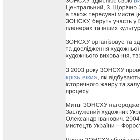
в
ЗОНСХУ здійснює свою
Центральний, 3. Щорічно 
а також пересувні мистецьк
ЗОНСХУ, беруть участь у 
пленерах та інших культу
ЗОНСХУ організовує та зд
та дослідження художньої
художнього виховання, тв
З 2003 року ЗОНСХУ про
крізь віки»
, які відбуваю
історичного жанру та зал
процесу.
Митці ЗОНСХУ нагороджен
Заслужений художник Укра
Олександр Іванович, 2004
мистецтв України – Форо
Члени ЗОНСХУ зберігают