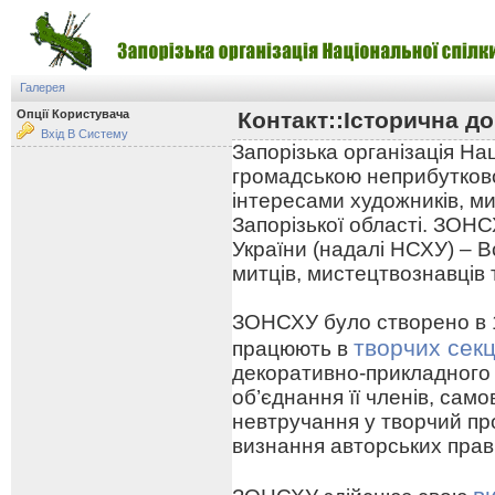
Галерея
Опції Користувача
Контакт::Історична до
Вхід В Систему
Запорізька організація На
громадською неприбутково
інтересами художників, ми
Запорізької області. ЗОНС
України (надалі НСХУ) – В
митців, мистецтвознавців 
ЗОНСХУ було створено в 19
творчих секц
працюють в
декоративно-прикладного
об’єднання її членів, сам
невтручання у творчий про
визнання авторських прав