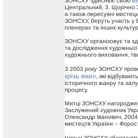
в
ЗОНСХУ здійснює свою
Центральний, 3. Щорічно 
а також пересувні мистецьк
ЗОНСХУ, беруть участь у 
пленерах та інших культу
ЗОНСХУ організовує та зд
та дослідження художньої
художнього виховання, тв
З 2003 року ЗОНСХУ про
крізь віки»
, які відбуваю
історичного жанру та зал
процесу.
Митці ЗОНСХУ нагороджен
Заслужений художник Укра
Олександр Іванович, 2004
мистецтв України – Форо
Члени ЗОНСХУ зберігают