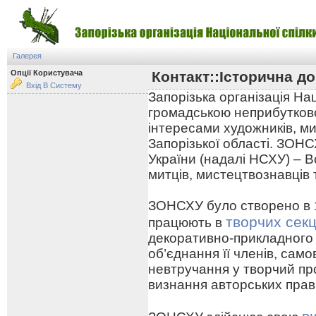
Галерея
Опції Користувача
Контакт::Історична до
Вхід В Систему
Запорізька організація На
громадською неприбутково
інтересами художників, ми
Запорізької області. ЗОНС
України (надалі НСХУ) – В
митців, мистецтвознавців 
ЗОНСХУ було створено в 19
творчих секц
працюють в
декоративно-прикладного
об’єднання її членів, сам
невтручання у творчий про
визнання авторських прав