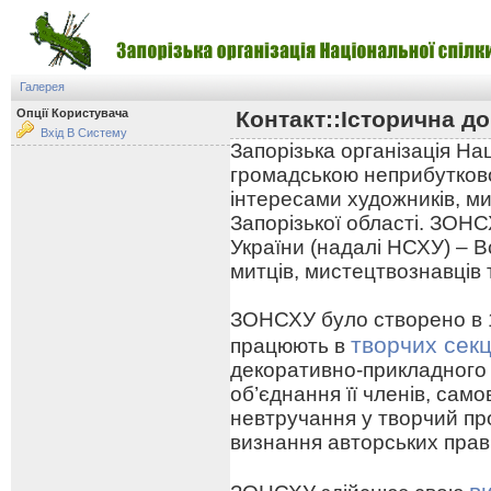
Галерея
Опції Користувача
Контакт::Історична до
Вхід В Систему
Запорізька організація На
громадською неприбутково
інтересами художників, ми
Запорізької області. ЗОНС
України (надалі НСХУ) – В
митців, мистецтвознавців 
ЗОНСХУ було створено в 19
творчих секц
працюють в
декоративно-прикладного
об’єднання її членів, сам
невтручання у творчий про
визнання авторських прав