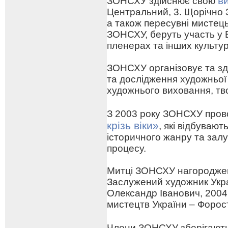
в
ЗОНСХУ здійснює свою
Центральний, 3. Щорічно 
а також пересувні мистецьк
ЗОНСХУ, беруть участь у 
пленерах та інших культу
ЗОНСХУ організовує та зд
та дослідження художньої
художнього виховання, тв
З 2003 року ЗОНСХУ про
крізь віки»
, які відбуваю
історичного жанру та зал
процесу.
Митці ЗОНСХУ нагороджен
Заслужений художник Укра
Олександр Іванович, 2004
мистецтв України – Форо
Члени ЗОНСХУ зберігают