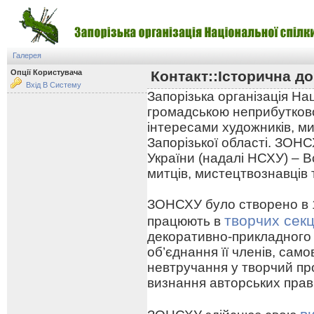
Галерея
Опції Користувача
Контакт::Історична до
Вхід В Систему
Запорізька організація На
громадською неприбутково
інтересами художників, ми
Запорізької області. ЗОНС
України (надалі НСХУ) – В
митців, мистецтвознавців 
ЗОНСХУ було створено в 19
творчих секц
працюють в
декоративно-прикладного
об’єднання її членів, сам
невтручання у творчий про
визнання авторських прав