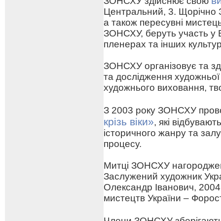
в
ЗОНСХУ здійснює свою
Центральний, 3. Щорічно 
а також пересувні мистецьк
ЗОНСХУ, беруть участь у 
пленерах та інших культу
ЗОНСХУ організовує та зд
та дослідження художньої
художнього виховання, тв
З 2003 року ЗОНСХУ про
крізь віки»
, які відбуваю
історичного жанру та зал
процесу.
Митці ЗОНСХУ нагороджен
Заслужений художник Укра
Олександр Іванович, 2004
мистецтв України – Форо
Члени ЗОНСХУ зберігают