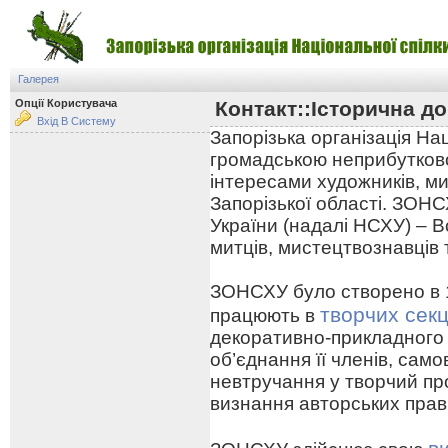
Галерея
Опції Користувача
Контакт::Історична до
Вхід В Систему
Запорізька організація На
громадською неприбутково
інтересами художників, ми
Запорізької області. ЗОНС
України (надалі НСХУ) – В
митців, мистецтвознавців 
ЗОНСХУ було створено в 19
творчих секц
працюють в
декоративно-прикладного
об’єднання її членів, сам
невтручання у творчий про
визнання авторських прав