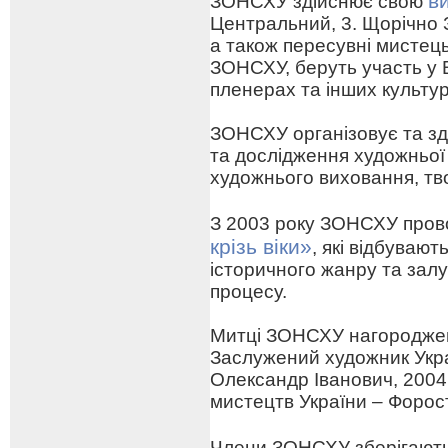
в
ЗОНСХУ здійснює свою
Центральний, 3. Щорічно 
а також пересувні мистецьк
ЗОНСХУ, беруть участь у 
пленерах та інших культу
ЗОНСХУ організовує та зд
та дослідження художньої
художнього виховання, тв
З 2003 року ЗОНСХУ про
крізь віки»
, які відбуваю
історичного жанру та зал
процесу.
Митці ЗОНСХУ нагороджен
Заслужений художник Укра
Олександр Іванович, 2004
мистецтв України – Форо
Члени ЗОНСХУ зберігают