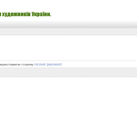
recover password
икористовуючи сторінку