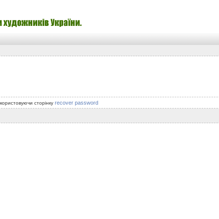
recover password
икористовуючи сторінку