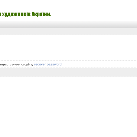
recover password
икористовуючи сторінку