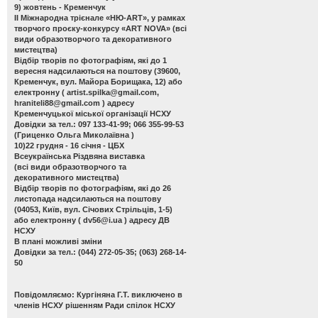
9) жовтень - Кременчук
ІІ Міжнародна трієнале «НЮ-АRТ», у рамках
творчого проєку-конкурсу «ART NOVA»
(всі
види образотворчого та декоративного
мистецтва)
Відбір творів по фотографіям, які до 1
вересня надсилаються на поштову (39600,
Кременчук, вул. Майора Борищака, 12) або
електронну (
artist.spilka@gmail.com
,
hraniteli88@gmail.com
) адресу
Кременчуцької міської організації НСХУ
Довідки за тел.: 097 133-41-99; 066 355-99-53
(Гриценко Ольга Миколаївна )
10)22 грудня - 16 січня - ЦБХ
Всеукраїнська Різдвяна виставка
(всі види образотворчого та
декоративного мистецтва)
Відбір творів по фотографіям, які до 26
листопада надсилаються на поштову
(04053, Київ, вул. Січових Стрільців, 1-5)
або електронну (
dv56@i.ua
) адресу ДВ
НСХУ
В плані можливі зміни
Довідки за тел.: (044) 272-05-35; (063) 268-14-
50
Повідомляємо: Кургіняна Г.Т. виключено в
членів НСХУ рішенням Ради спілок НСХУ