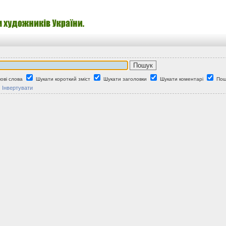
ові слова
Шукати короткий зміст
Шукати заголовки
Шукати коментарі
Пош
Інвертувати