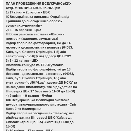
ПЛАН ПРОВЕДЕНННЯ ВСЕУКРАЇНСЬКИХ
ХУДОЖНІХ ВИСТАВОК на 2020 рік
1) 17 січня – 2 лютого - ЦБХ
ІХ Всеукраїнська виставка «Україна від
Трипілля до сьогодення в образах
сучасних художників»
2) 6 - 15 березня - ЦБХ
ІІІ Всеукраїнська виставка «Жіночий
портрет»
(живопис, скульптура)
Відбір творів по фотографіям, які до 14
лютого надсилаються на поштову (04053,
Київ, вул. Січових Стрільців, 1-5) або
електронну (
dv56@i.ua
) адресу ДВ НСХУ
3) 3 - 12 квітня - ЦБХ
Виставка-конкурс ім. Г.В.Якутовича
Відбір творів по фотографіям, які до 13
березня надсилаються на поштову (04053,
Київ, вул. Січових Стрільців, 1-5) або
електронну (
dv56@i.ua
) адресу ДВ НСХУ та
на засіданні виставкому, яке відбудеться на
ІІІ поверсі ЦБХ 17 березня (з 11-00 до 15-00)
4) 9 квітня - 9 травня - Лубни
ХІХ Всеукраїнська Великодня виставка
декоративно-прикладного мистецтва «Світ
Божий як Великдень»
Відбір творів на засіданні виставкому, яке
відбудеться на ІІІ поверсі ЦБХ (Київ, вул.
Січових Стрільців, 1-5) 3 квітня (з 11-00 до
15-00)
5) 30 квітня – 17 травня - ЦБХ