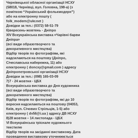
Чернівецької обласної організації НСХУ
(58018, Чернівці, вул. Головна, 198-а) (з
поміткою “Український фолькмодерн”)
або на електронну пошту (
folk_modern@ukr.net
)
Довідки за тел.: (0372) 58-51-79
6)вересень-жовтень - Дніпро
ХІV Всеукраїнська виставка «Чарівні барви
Дніпра»
(всі види образотворчого та
декоративного мистецтва)
Відбір творів по фотографіям, які
надсилаються на поштову (Дніпро,
Січеславська набережна, 11) або
електронну (
doncxy@gmail.com
) адресу
Дніпропетровської організації НСХУ
Довідки за тел.: (098) 165-03-09
7)7 - 24 жовтня - ЦБХ
Всеукраїнська виставка до Дня художника
(всі види образотворчого та
декоративного мистецтва)
Відбір творів по фотографіям, які до 10
вересня надсилаються на поштову (04053,
Київ, вул. Січових Стрільців, 1-5) або
електронну (
dv56@i.ua
) адресу ДВ НСХУ
8)28 жовтня – 14 листопада - ЦБХ
VІ Всеукраїнська трієнале художнього
текстилю
Відбір творів на засіданні виставкому. Дата
проведення виставкому уточнююється