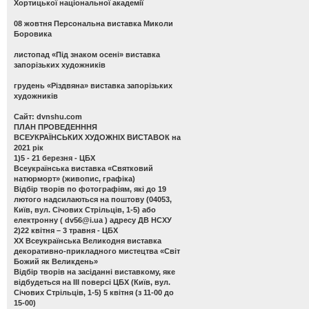
Хортицької національної академії
08 жовтня Персональна виставка Миколи
Боровика
листопад «Під знаком осені» виставка
запорізьких художників
грудень «Різдвяна» виставка запорізьких
художників
Сайт: dvnshu.com
ПЛАН ПРОВЕДЕНННЯ
ВСЕУКРАЇНСЬКИХ ХУДОЖНІХ ВИСТАВОК на
2021 рік
1)5 - 21 березня - ЦБХ
Всеукраїнська виставка «Святковий
натюрморт»
(живопис, графіка)
Відбір творів по фотографіям, які до 19
лютого надсилаються на поштову (04053,
Київ, вул. Січових Стрільців, 1-5) або
електронну (
dv56@i.ua
) адресу ДВ НСХУ
2)22 квітня – 3 травня - ЦБХ
ХХ Всеукраїнська Великодня виставка
декоративно-прикладного мистецтва «Світ
Божий як Великдень»
Відбір творів на засіданні виставкому, яке
відбудеться на ІІІ поверсі ЦБХ (Київ, вул.
Січових Стрільців, 1-5) 5 квітня (з 11-00 до
15-00)