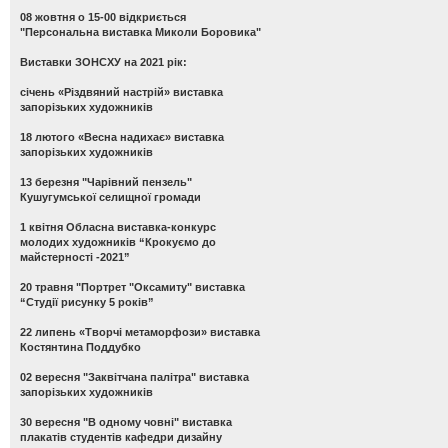
08 жовтня о 15-00 відкриється
"Персональна виставка Миколи Боровика"
Виставки ЗОНСХУ на 2021 рік:
січень «Різдвяний настрій» виставка
запорізьких художників
18 лютого «Весна надихає» виставка
запорізьких художників
13 березня "Чарівний пензель"
Кушугумської селищної громади
1 квітня Обласна виставка-конкурс
молодих художників “Крокуємо до
майстерності -2021”
20 травня "Портрет "Оксамиту" виставка
“Студії рисунку 5 років”
22 липень «Творчі метаморфози» виставка
Костянтина Поддубко
02 вересня "Заквітчана палітра" виставка
запорізьких художників
30 вересня "В одному човні" виставка
плакатів студентів кафедри дизайну