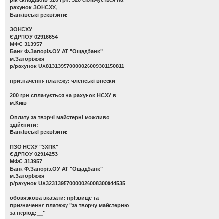
рахунок ЗОНСХУ,
Банківські реквізити:
ЗОНСХУ
ЄДРПОУ 02916654
МФО 313957
Банк Ф.Запоріз.ОУ АТ "Ощадбанк"
м.Запоріжжя
р/рахунок UA813139570000026009301150811
призначення платежу: членські внески
200 грн сплачується на рахунок НСХУ в
м.Київ
Оплату за творчі майстерні можливо
здійснити:
Банківські реквізити:
ПЗО НСХУ "ЗХПК"
ЄДРПОУ 02914253
МФО 313957
Банк Ф.Запоріз.ОУ АТ "Ощадбанк"
м.Запоріжжя
р/рахунок UA323139570000026008300944535
обовязкова вказати: прізвище та
призначення платежу "за творчу майстерню
за період:__"