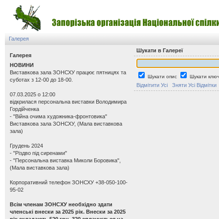
Галерея
Шукати в Галереї
Галерея
НОВИНИ
Виставкова зала ЗОНСХУ працює пятницях та
Шукати опис
Шукати ключ
суботах з 12-00 до 18-00.
Відмітити Усі
Зняти Усі Відмітки
07.03.2025 о 12:00
відкрилася персональна виставки Володимира
Гордійченка
- "Війна очима художника-фронтовика"
Виставкова зала ЗОНСХУ, (Мала виставкова
зала)
Грудень 2024
- "Різдво під сиренами"
- "Персональна виставка Миколи Боровика",
(Мала виставкова зала)
Корпоративний телефон ЗОНСХУ +38-050-100-
95-02
Всім членам ЗОНСХУ необхідно здати
членські внески за 2025 рік. Внески за 2025
рік складають 520 грн. 320 сплачується на