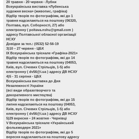
20 травня - 20 червня - Лубни
Всеукраїнська виставка «Лубенська
художня весна»
(живопис, графіка)
Відбір творів по фотографіям, які до 1
травня надсилаються на поштову (06320,
Полтава, вул. Соборності, 27) або
електронну (
poltava.nshu@gmail.com
)
адресу Полтавської обласної організації
НСХУ
Довідки за тел.: (0532) 52-56-19
3)10 – 27 червня - ЦБХ
ІХ Всеукраїнська трієнале «Графіка-2021»
Відбір творів по фотографіям, які до 14
травня надсилаються на поштову (04053,
Київ, вул. Січових Стрільців, 1-5) або
електронну (
dv56@i.ua
) адресу ДВ НСХУ
4)5 - 31 серпня - ЦБХ
Всеукраїнська виставка до Дня
Незалежності України
(всі види образотворчого та
декоративного мистецтва)
Відбір творів по фотографіям, які до 15
липня надсилаються на поштову (04053,
Київ, вул. Січових Стрільців, 1-5) або
електронну (
dv56@i.ua
) адресу ДВ НСХУ
5)29 вересня – 24 жовтня - Чернівці
V Всеукраїнська трієнале «Український
фолькмодерн 2021»
Відбір творів по фотографіям, які до 5
вересня надсилаються на поштову адресу