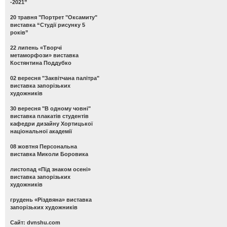
-2021”
20 травня "Портрет "Оксамиту"
виставка “Студії рисунку 5
років”
22 липень «Творчі
метаморфози» виставка
Костянтина Поддубко
02 вересня "Заквітчана палітра"
виставка запорізьких
художників
30 вересня "В одному човні"
виставка плакатів студентів
кафедри дизайну Хортицької
національної академії
08 жовтня Персональна
виставка Миколи Боровика
листопад «Під знаком осені»
виставка запорізьких
художників
грудень «Різдвяна» виставка
запорізьких художників
Сайт: dvnshu.com