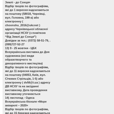
Землі - до Сонця»
Відбір творів по фотографіям,
які до 1 вересня надсилаються
на поштову (58018, Чернівці,
вул. Головна, 198-а) або
електронну (
choonshu_2016@ukr.net
)
адресу Чернівецької обласної
організації НСХУ (з поміткою
“Від Землі до Сонця”)
Довідки за тел.: (0372) 58-51-79, .
(099)727-52-27
13) 9 - 25 жовтня - ЦБХ
Всеукраїнська виставка до Дня
художника
(всі види
образотворчого та
декоративного мистецтва)
Відбір творів по фотографіям,
які до 11 вересня надсилаються
на поштову (04053, Київ, вул.
Січових Стрільців, 1-5) або
електронну (
dv56@i.ua
) адресу
ДВ НСХУ та на засіданні
виставкому. Дата проведення
виставкому уточнюється
14) листопад - Одеса
Всеукраїнська бієнале «Море
акварелі – 2020»
Відбір творів по фотографіям,
які до 15 березня надсилаються