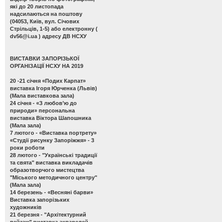
які до 20 листопада
надсилаються на поштову
(04053, Київ, вул. Січових
Стрільців, 1-5) або електронну (
dv56@i.ua
) адресу ДВ НСХУ
ВИСТАВКИ ЗАПОРІЗЬКОЇ
ОРГАНІЗАЦІЇ НСХУ НА 2019
20 -21 січня
«Подих Карпат»
виставка Ігоря Юрченка (Львів)
(Мала виставкова зала)
24 січня -
«З любов’ю до
природи» персональна
виставка Віктора Шапошника
(Мала зала)
7 лютого -
«Виставка портрету»
«Студії рисунку Запоріжжя» - 3
роки роботи
28 лютого -
"Українські традиції
та свята" виставка викладачів
образотворчого мистецтва
"Міського методичного центру"
(Мала зала)
14 березень -
«Весняні барви»
Виставка запорізьких
художників
21 березня -
"Архітектурний
пейзаж" виставка акварелей