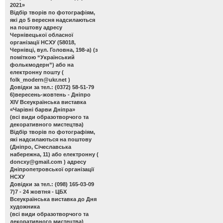
2021»
Відбір творів по фотографіям,
які до 5 вересня надсилаються
на поштову адресу
Чернівецької обласної
організації НСХУ (58018,
Чернівці, вул. Головна, 198-а) (з
поміткою “Український
фолькмодерн”) або на
електронну пошту (
folk_modern@ukr.net
)
Довідки за тел.: (0372) 58-51-79
6)вересень-жовтень - Дніпро
ХІV Всеукраїнська виставка
«Чарівні барви Дніпра»
(всі види образотворчого та
декоративного мистецтва)
Відбір творів по фотографіям,
які надсилаються на поштову
(Дніпро, Січеславська
набережна, 11) або електронну (
doncxy@gmail.com
) адресу
Дніпропетровської організації
НСХУ
Довідки за тел.: (098) 165-03-09
7)7 - 24 жовтня - ЦБХ
Всеукраїнська виставка до Дня
художника
(всі види образотворчого та
декоративного мистецтва)