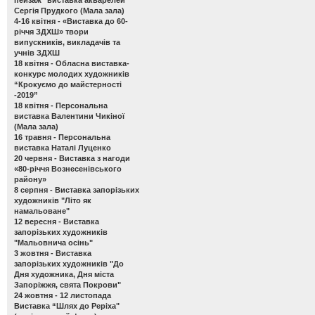
Сергія Прудкого (Мала зала)
4-16 квітня -
«Виставка до 60-
річчя ЗДХШ» твори
випускників, викладачів та
учнів ЗДХШ
18 квітня -
Обласна виставка-
конкурс молодих художників
“Крокуємо до майстерності
-2019”
18 квітня -
Персональна
виставка Валентини Чикіної
(Мала зала)
16 травня -
Персональна
виставка Наталі Луценко
20 червня -
Виставка з нагоди
«80-річчя Вознесенівського
району»
8 серпня -
Виставка запорізьких
художників "Літо як
намальоване"
12 вересня -
Виставка
запорізьких художників
"Мальовнича осінь"
3 жовтня -
Виставка
запорізьких художників "До
Дня художника, Дня міста
Запоріжжя, свята Покрови"
24 жовтня - 12 листопада
Виставка “Шлях до Реріха"