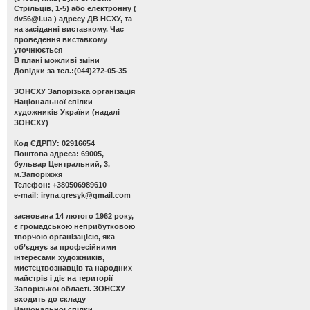
Стрільців, 1-5) або електронну (
dv56@i.ua
) адресу ДВ НСХУ, та
на засіданні виставкому. Час
проведення виставкому
уточнюється
В плані можливі зміни
Довідки за тел.:(044)272-05-35
ЗОНСХУ
Запорізька організація
Національної спілки
художників України (надалі
ЗОНСХУ)
Код ЄДРПУ: 02916654
Поштова адреса: 69005,
бульвар Центральний, 3,
м.Запоріжжя
Телефон: +380506989610
e-mail:
iryna.gresyk@gmail.com
заснована 14 лютого 1962 року,
є громадською неприбутковою
творчою організацією, яка
об’єднує за професійними
інтересами художників,
мистецтвознавців та народних
майстрів і діє на території
Запорізької області. ЗОНСХУ
входить до складу
Національної спілки