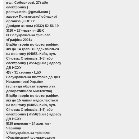
вул. Соборності, 27) або
електронну (
poltava.nshu@gmail.com
)
адресу Полтавської обласної
організації НСХУ
Довідки за тел.: (0532) 52-56-19
3)10 – 27 червня - ЦБХ
ІХ Всеукраїнська трієнале
«Графіка-2021»
Відбір творів по фотографіям,
які до 14 травня надсилаються
на поштову (04053, Київ, вул.
Січових Стрільців, 1-5) або
електронну (
dv56@i.ua
) адресу
ДВ НСХУ
4)5 - 31 серпня - ЦБХ
Всеукраїнська виставка до Дня
Незалежності України
(всі види образотворчого та
декоративного мистецтва)
Відбір творів по фотографіям,
які до 15 липня надсилаються
на поштову (04053, Київ, вул.
Січових Стрільців, 1-5) або
електронну (
dv56@i.ua
) адресу
ДВ НСХУ
5)29 вересня – 24 жовтня -
Чернівці
V Всеукраїнська трієнале
«Український фолькмодерн