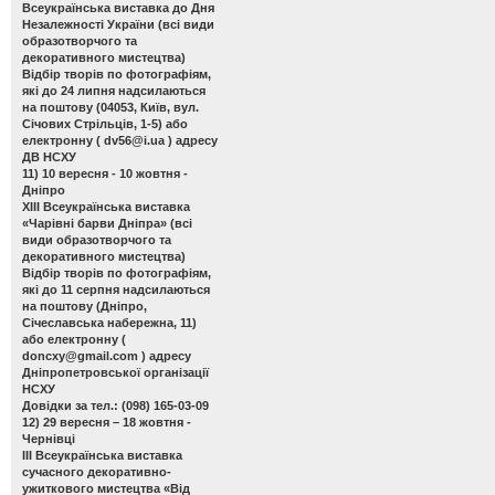
Всеукраїнська виставка до Дня
Незалежності України
(всі види
образотворчого та
декоративного мистецтва)
Відбір творів по фотографіям,
які до 24 липня надсилаються
на поштову (04053, Київ, вул.
Січових Стрільців, 1-5) або
електронну (
dv56@i.ua
) адресу
ДВ НСХУ
11) 10 вересня - 10 жовтня -
Дніпро
ХІІІ Всеукраїнська виставка
«Чарівні барви Дніпра»
(всі
види образотворчого та
декоративного мистецтва)
Відбір творів по фотографіям,
які до 11 серпня надсилаються
на поштову (Дніпро,
Січеславська набережна, 11)
або електронну (
doncxy@gmail.com
) адресу
Дніпропетровської організації
НСХУ
Довідки за тел.: (098) 165-03-09
12) 29 вересня – 18 жовтня -
Чернівці
ІІІ Всеукраїнська виставка
сучасного декоративно-
ужиткового мистецтва «Від