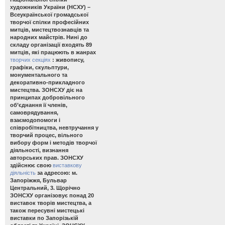
художників України (НСХУ) –
Всеукраїнської громадської
творчої спілки професійних
митців, мистецтвознавців та
народних майстрів. Нині до
складу організації входять 89
митців, які працюють в жанрах
творчих секціях
: живопису,
графіки, скульптури,
монументального та
декоративно-прикладного
мистецтва. ЗОНСХУ діє на
принципах добровільного
об’єднання її членів,
самоврядування,
взаємодопомоги і
співробітництва, невтручання у
творчий процес, вільного
вибору форм і методів творчої
діяльності, визнання
авторських прав. ЗОНСХУ
здійснює свою
виставкову
діяльність
за адресою: м.
Запоріжжя, Бульвар
Центральний, 3. Щорічно
ЗОНСХУ організовує понад 20
виставок творів мистецтва, а
також пересувні мистецькі
виставки по Запорізькій