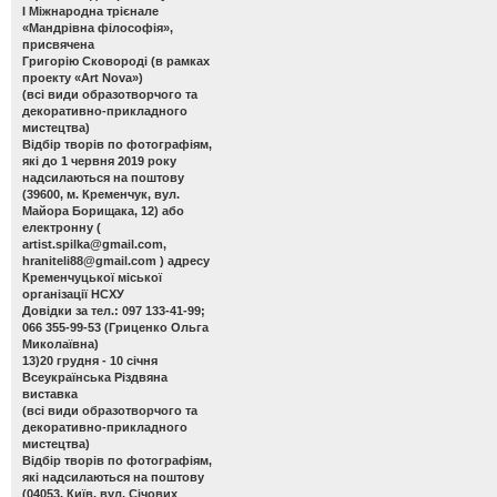
І Міжнародна трієнале
«Мандрівна філософія»,
присвячена
Григорію Сковороді (в рамках
проекту «Art Nova»)
(всі види образотворчого та
декоративно-прикладного
мистецтва)
Відбір творів по фотографіям,
які до 1 червня 2019 року
надсилаються на поштову
(39600, м. Кременчук, вул.
Майора Борищака, 12) або
електронну (
artist.spilka@gmail.com
,
hraniteli88@gmail.com
) адресу
Кременчуцької міської
організації НСХУ
Довідки за тел.: 097 133-41-99;
066 355-99-53 (Гриценко Ольга
Миколаївна)
13)20 грудня - 10 січня
Всеукраїнська Різдвяна
виставка
(всі види образотворчого та
декоративно-прикладного
мистецтва)
Відбір творів по фотографіям,
які надсилаються на поштову
(04053, Київ, вул. Січових