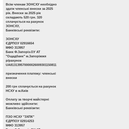
Всім членам ЗОНСХУ необхідно
здати членські внески за 2025
рік. Внески за 2025 рік
складають 520 грн. 320
сплачується на рахунок
ЗОНСХУ,
Банківські реквізити:
ЗОНСХУ
ЄДРПОУ 02916654
МФО 313957
Банк Ф.Запоріз.ОУ АТ
"Ощадбанк" м.Запоріжжя
р/рахунок
UA813139570000026009301150811
призначення платежу: членські
внески
200 грн сплачується на рахунок
НСХУ в м.Київ
Оплату за творчі майстерні
можливо здійснити:
Банківські реквізити:
ПЗО НСХУ "ЗХПК"
ЄДРПОУ 02914253
МФО 313957