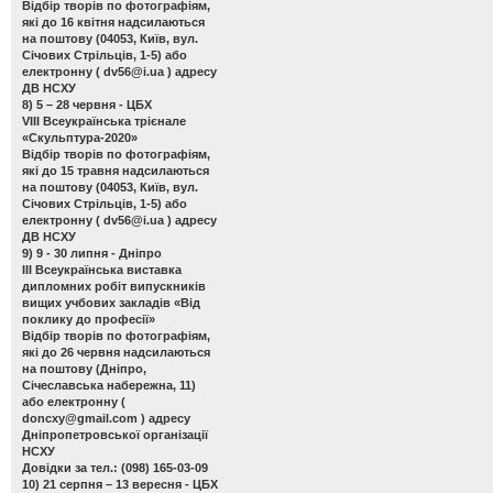
Відбір творів по фотографіям,
які до 16 квітня надсилаються
на поштову (04053, Київ, вул.
Січових Стрільців, 1-5) або
електронну (
dv56@i.ua
) адресу
ДВ НСХУ
8) 5 – 28 червня - ЦБХ
VIII Всеукраїнська трієнале
«Скульптура-2020»
Відбір творів по фотографіям,
які до 15 травня надсилаються
на поштову (04053, Київ, вул.
Січових Стрільців, 1-5) або
електронну (
dv56@i.ua
) адресу
ДВ НСХУ
9) 9 - 30 липня - Дніпро
ІІІ Всеукраїнська виставка
дипломних робіт випускників
вищих учбових закладів «Від
поклику до професії»
Відбір творів по фотографіям,
які до 26 червня надсилаються
на поштову (Дніпро,
Січеславська набережна, 11)
або електронну (
doncxy@gmail.com
) адресу
Дніпропетровської організації
НСХУ
Довідки за тел.: (098) 165-03-09
10) 21 серпня – 13 вересня - ЦБХ