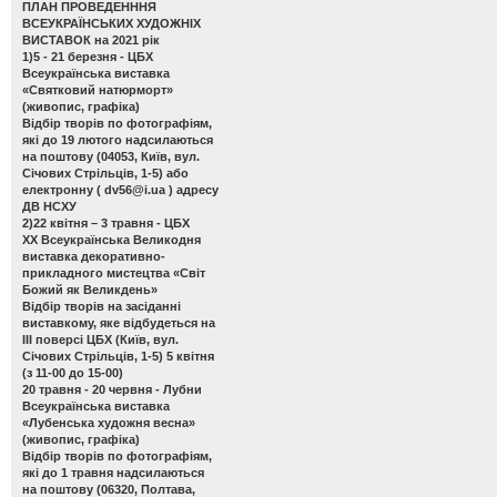
ПЛАН ПРОВЕДЕНННЯ
ВСЕУКРАЇНСЬКИХ ХУДОЖНІХ
ВИСТАВОК на 2021 рік
1)5 - 21 березня - ЦБХ
Всеукраїнська виставка
«Святковий натюрморт»
(живопис, графіка)
Відбір творів по фотографіям,
які до 19 лютого надсилаються
на поштову (04053, Київ, вул.
Січових Стрільців, 1-5) або
електронну (
dv56@i.ua
) адресу
ДВ НСХУ
2)22 квітня – 3 травня - ЦБХ
ХХ Всеукраїнська Великодня
виставка декоративно-
прикладного мистецтва «Світ
Божий як Великдень»
Відбір творів на засіданні
виставкому, яке відбудеться на
ІІІ поверсі ЦБХ (Київ, вул.
Січових Стрільців, 1-5) 5 квітня
(з 11-00 до 15-00)
20 травня - 20 червня - Лубни
Всеукраїнська виставка
«Лубенська художня весна»
(живопис, графіка)
Відбір творів по фотографіям,
які до 1 травня надсилаються
на поштову (06320, Полтава,