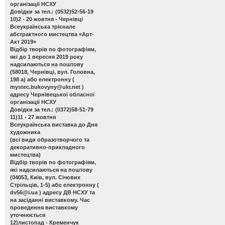
організації НСХУ
Довідки за тел.: (0532)52-56-19
10)2 - 20 жовтня - Чернівці
Всеукраїнська трієнале
абстрактного мистецтва «Арт-
Акт 2019»
Відбір творів по фотографіям,
які до 1 вересня 2019 року
надсилаються на поштову
(58018, Чернівці, вул. Головна,
198 а) або електронну (
mystec.bukovyny@ukr.net
)
адресу Чернівецької обласної
організації НСХУ
Довідки за тел.: (0372)58-51-79
11)11 - 27 жовтня
Всеукраїнська виставка до Дня
художника
(всі види образотворчого та
декоративно-прикладного
мистецтва)
Відбір творів по фотографіям,
які надсилаються на поштову
(04053, Київ, вул. Січових
Стрільців, 1-5) або електронну (
dv56@i.ua
) адресу ДВ НСХУ та
на засіданні виставкому. Час
проведення виставкому
уточнюється
12)листопад - Кременчук