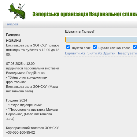
Галерея
Шукати в Галереї
Галерея
НОВИНИ
Виставкова зала ЗОНСХУ працює
Шукати опис
Шукати ключові слова
пятницях та суботах з 12-00 до 18-
Відмітити Усі
Зняти Усі Відмітки
Інвертувати
00.
07.03.2025 о 12:00
відкрилася персональна виставки
Володимира Гордійченка
- "Війна очима художника-
фронтовика"
Виставкова зала ЗОНСХУ, (Мала
виставкова зала)
Грудень 2024
- "Різдво під сиренами"
- "Персональна виставка Миколи
Боровика", (Мала виставкова
зала)
Корпоративний телефон ЗОНСХУ
+38-050-100-95-02