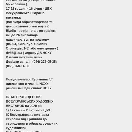
Миколаївна )
10)22 грудня - 16 січня - ЦБХ
Всеукраїнська Різдвяна
виставка
(всі види образотворчого та
декоративного мистецтва)
Відбір творів по фотографіям,
які до 26 листопада
надсилаються на поштову
(04053, Київ, вул. Січових
Стрільців, 1-5) або електронну (
dv56@i.ua
) адресу ДВ НСХУ
В плані можливі зміни
Довідки за тел.: (044) 272-05-35;
(063) 268-14-50
Повідомляємо: Кургіняна Г.Т.
виключено в членів НСХУ
рішенням Ради спілок НСХУ
ПЛАН ПРОВЕДЕНННЯ
ВСЕУКРАЇНСЬКИХ ХУДОЖНІХ
ВИСТАВОК на 2020 рік
1) 17 січня – 2 лютого - ЦБХ
ІХ Всеукраїнська виставка
«Україна від Трипілля до
сьогодення в образах сучасних
художників»