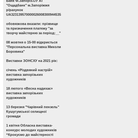
Банк Ф.Запоріз.ОУ АТ
"Ощадбанк" м.Запоріжжя
р/рахунок
UA323139570000026008300944535
обовязкова вказати: прізвище
та призначення платежу "за
творчу майстерню за період:__"
08 жовтня о 15-00 відкриється
"Персональна виставка Миколи
Боровика"
Виставки ЗОНСХУ на 2021 рік:
січень «Різдвяний настрій»
виставка запорізьких
художників
18 лютого «Весна надихає»
виставка запорізьких
художників
13 березня "Чарівний пензель"
Кушугумської селищної
громади
1 квітня Обласна виставка-
конкурс молодих художників
“Крокуємо до майстерності