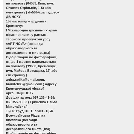
на поштову (04053, Київ, вул.
Січових Стрільців, 1-5) або
електронну (
dv56@i.ua
) адресу
ДВ НСХУ
15) листопад – грудень -
Кременчук
І Міжнародна трієнале «У краю
сірих перлин»
, у рамках
творчого проєку-конкурсу
«ART NOVA» (всі види
образотворчого та
декоративного мистецтва)
Відбір творів по фотографіям,
які до 1 жовтня надсилаються
на поштову (39600, Кременчук,
вул. Майора Борищака, 12) або
електронну (
artist.spilka@gmail.com
,
hraniteli88@gmail.com
) адресу
Кременчуцької міської
організації НСХУ
Довідки за тел.: 097 133-41-99;
066 355-99-53 ( Гриценко Ольга
Миколаївна )
16) 18 грудня - 11 січня - ЦБХ
Всеукраїнська Різдвяна
виставка
(всі види
образотворчого та
декоративного мистецтва)
Відбір творів по фотографіям,