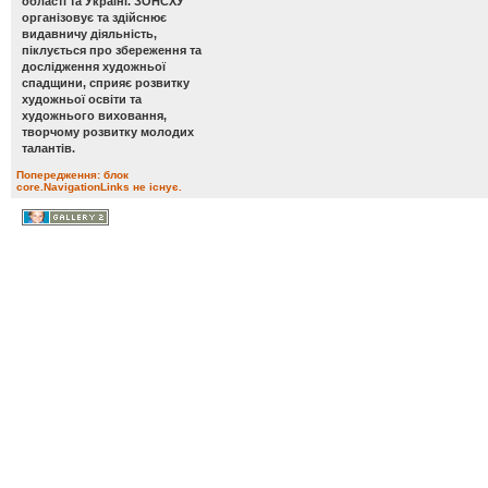
області та Україні. ЗОНСХУ
організовує та здійснює
видавничу діяльність,
піклується про збереження та
дослідження художньої
спадщини, сприяє розвитку
художньої освіти та
художнього виховання,
творчому розвитку молодих
талантів.
Попередження: блок
core.NavigationLinks не існує.