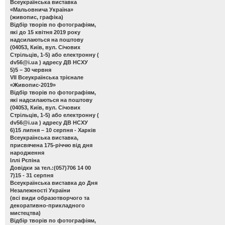
Всеукраїнська виставка
«Мальовнича Україна»
(живопис, графіка)
Відбір творів по фотографіям,
які до 15 квітня 2019 року
надсилаються на поштову
(04053, Київ, вул. Січових
Стрільців, 1-5) або електронну (
dv56@i.ua
) адресу ДВ НСХУ
5)5 – 30 червня
VІІ Всеукраїнська трієнале
«Живопис-2019»
Відбір творів по фотографіям,
які надсилаються на поштову
(04053, Київ, вул. Січових
Стрільців, 1-5) або електронну (
dv56@i.ua
) адресу ДВ НСХУ
6)15 липня – 10 серпня - Харків
Всеукраїнська виставка,
присвячена 175-річчю від дня
народження
Іллі Рєпіна
Довідки за тел.:(057)706 14 00
7)15 - 31 серпня
Всеукраїнська виставка до Дня
Незалежності України
(всі види образотворчого та
декоративно-прикладного
мистецтва)
Відбір творів по фотографіям,