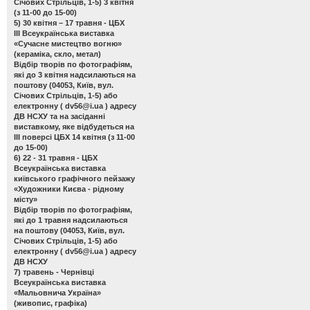
Січових Стрільців, 1-5) 3 квітня
(з 11-00 до 15-00)
5) 30 квітня – 17 травня - ЦБХ
ІІІ Всеукраїнська виставка
«Сучасне мистецтво вогню»
(кераміка, скло, метал)
Відбір творів по фотографіям,
які до 3 квітня надсилаються на
поштову (04053, Київ, вул.
Січових Стрільців, 1-5) або
електронну (
dv56@i.ua
) адресу
ДВ НСХУ та на засіданні
виставкому, яке відбудеться на
ІІІ поверсі ЦБХ 14 квітня (з 11-00
до 15-00)
6) 22 - 31 травня - ЦБХ
Всеукраїнська виставка
київського графічного пейзажу
«Художники Києва - рідному
місту»
Відбір творів по фотографіям,
які до 1 травня надсилаються
на поштову (04053, Київ, вул.
Січових Стрільців, 1-5) або
електронну (
dv56@i.ua
) адресу
ДВ НСХУ
7) травень - Чернівці
Всеукраїнська виставка
«Мальовнича Україна»
(живопис, графіка)