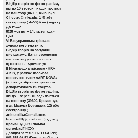
Відбір творів по фотографіям,
які до 10 вересня надсилаються
на поштову (04053, Київ, вул.
Січових Стрільців, 1-5) або
електронну (
dv56@i.ua
) адресу
ДВ НСХУ
8)28 жовтня – 14 листопада -
ЦБХ
VІ Всеукраїнська трієнале
художнього текстилю
Відбір творів на засіданні
виставкому. Дата проведення
виставкому уточнююється
9) жовтень - Кременчук
ІІ Міжнародна трієнале «НЮ-
АRТ», у рамках творчого
проєку-конкурсу «ART NOVA»
(всі види образотворчого та
декоративного мистецтва)
Відбір творів по фотографіям,
які до 1 вересня надсилаються
на поштову (39600, Кременчук,
вул. Майора Борищака, 12) або
електронну (
artist.spilka@gmail.com
,
hraniteli88@gmail.com
) адресу
Кременчуцької міської
організації НСХУ
Довідки за тел.: 097 133-41-99;
066 355-99-53 (Гриценко Ольга