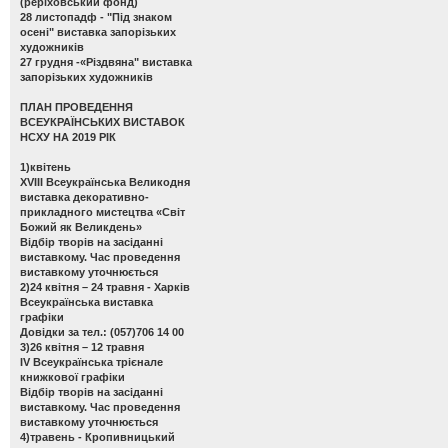
(реріховський фонд)
28 листопадф -
"Під знаком
осені" виставка запорізьких
художників
27 грудня -
«Різдвяна" виставка
запорізьких художників
ПЛАН ПРОВЕДЕННЯ
ВСЕУКРАЇНСЬКИХ ВИСТАВОК
НСХУ НА 2019 РІК
1)квітень
ХVІІІ Всеукраїнська Великодня
виставка декоративно-
прикладного мистецтва «Світ
Божий як Великдень»
Відбір творів на засіданні
виставкому. Час проведення
виставкому уточнюється
2)24 квітня – 24 травня - Харків
Всеукраїнська виставка
графіки
Довідки за тел.: (057)706 14 00
3)26 квітня – 12 травня
ІV Всеукраїнська трієнале
книжкової графіки
Відбір творів на засіданні
виставкому. Час проведення
виставкому уточнюється
4)травень - Кропивницький