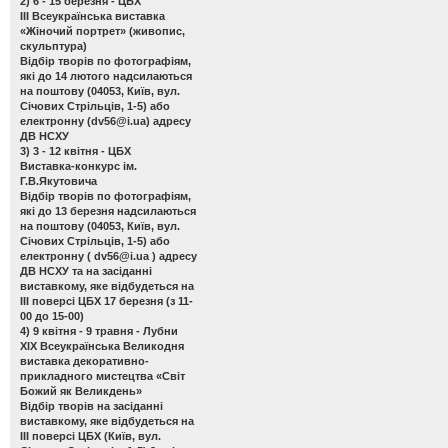
2) 6 - 15 березня - ЦБХ
ІІІ Всеукраїнська виставка
«Жіночий портрет»
(живопис,
скульптура)
Відбір творів по фотографіям,
які до 14 лютого надсилаються
на поштову (04053, Київ, вул.
Січових Стрільців, 1-5) або
електронну (
dv56@i.ua
) адресу
ДВ НСХУ
3) 3 - 12 квітня - ЦБХ
Виставка-конкурс ім.
Г.В.Якутовича
Відбір творів по фотографіям,
які до 13 березня надсилаються
на поштову (04053, Київ, вул.
Січових Стрільців, 1-5) або
електронну (
dv56@i.ua
) адресу
ДВ НСХУ та на засіданні
виставкому, яке відбудеться на
ІІІ поверсі ЦБХ 17 березня (з 11-
00 до 15-00)
4) 9 квітня - 9 травня - Лубни
ХІХ Всеукраїнська Великодня
виставка декоративно-
прикладного мистецтва «Світ
Божий як Великдень»
Відбір творів на засіданні
виставкому, яке відбудеться на
ІІІ поверсі ЦБХ (Київ, вул.