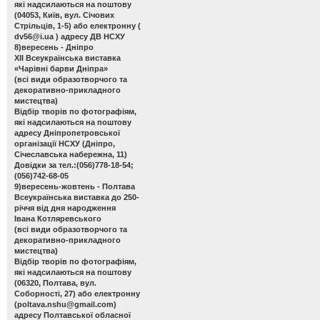
які надсилаються на поштову
(04053, Київ, вул. Січових
Стрільців, 1-5) або електронну (
dv56@i.ua
) адресу ДВ НСХУ
8)вересень - Дніпро
ХІІ Всеукраїнська виставка
«Чарівні барви Дніпра»
(всі види образотворчого та
декоративно-прикладного
мистецтва)
Відбір творів по фотографіям,
які надсилаються на поштову
адресу Дніпропетровської
організації НСХУ (Дніпро,
Січеславська набережна, 11)
Довідки за тел.:(056)778-18-54;
(056)742-68-05
9)вересень-жовтень - Полтава
Всеукраїнська виставка до 250-
річчя від дня народження
Івана Котляревського
(всі види образотворчого та
декоративно-прикладного
мистецтва)
Відбір творів по фотографіям,
які надсилаються на поштову
(06320, Полтава, вул.
Соборності, 27) або електронну
(
poltava.nshu@gmail.com
)
адресу Полтавської обласної