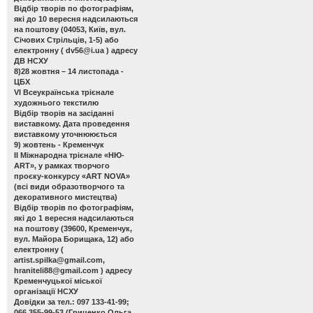
Відбір творів по фотографіям,
які до 10 вересня надсилаються
на поштову (04053, Київ, вул.
Січових Стрільців, 1-5) або
електронну (
dv56@i.ua
) адресу
ДВ НСХУ
8)28 жовтня – 14 листопада -
ЦБХ
VІ Всеукраїнська трієнале
художнього текстилю
Відбір творів на засіданні
виставкому. Дата проведення
виставкому уточнююється
9) жовтень - Кременчук
ІІ Міжнародна трієнале «НЮ-
АRТ», у рамках творчого
проєку-конкурсу «ART NOVA»
(всі види образотворчого та
декоративного мистецтва)
Відбір творів по фотографіям,
які до 1 вересня надсилаються
на поштову (39600, Кременчук,
вул. Майора Борищака, 12) або
електронну (
artist.spilka@gmail.com
,
hraniteli88@gmail.com
) адресу
Кременчуцької міської
організації НСХУ
Довідки за тел.: 097 133-41-99;
066 355-99-53 (Гриценко Ольга