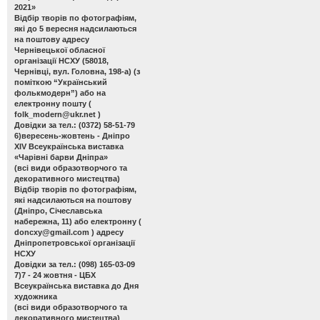
2021»
Відбір творів по фотографіям,
які до 5 вересня надсилаються
на поштову адресу
Чернівецької обласної
організації НСХУ (58018,
Чернівці, вул. Головна, 198-а) (з
поміткою “Український
фолькмодерн”) або на
електронну пошту (
folk_modern@ukr.net
)
Довідки за тел.: (0372) 58-51-79
6)вересень-жовтень - Дніпро
ХІV Всеукраїнська виставка
«Чарівні барви Дніпра»
(всі види образотворчого та
декоративного мистецтва)
Відбір творів по фотографіям,
які надсилаються на поштову
(Дніпро, Січеславська
набережна, 11) або електронну (
doncxy@gmail.com
) адресу
Дніпропетровської організації
НСХУ
Довідки за тел.: (098) 165-03-09
7)7 - 24 жовтня - ЦБХ
Всеукраїнська виставка до Дня
художника
(всі види образотворчого та
декоративного мистецтва)