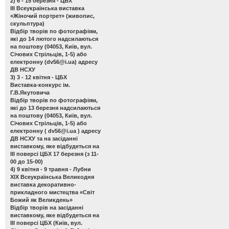
2) 6 - 15 березня - ЦБХ
ІІІ Всеукраїнська виставка
«Жіночий портрет»
(живопис,
скульптура)
Відбір творів по фотографіям,
які до 14 лютого надсилаються
на поштову (04053, Київ, вул.
Січових Стрільців, 1-5) або
електронну (
dv56@i.ua
) адресу
ДВ НСХУ
3) 3 - 12 квітня - ЦБХ
Виставка-конкурс ім.
Г.В.Якутовича
Відбір творів по фотографіям,
які до 13 березня надсилаються
на поштову (04053, Київ, вул.
Січових Стрільців, 1-5) або
електронну (
dv56@i.ua
) адресу
ДВ НСХУ та на засіданні
виставкому, яке відбудеться на
ІІІ поверсі ЦБХ 17 березня (з 11-
00 до 15-00)
4) 9 квітня - 9 травня - Лубни
ХІХ Всеукраїнська Великодня
виставка декоративно-
прикладного мистецтва «Світ
Божий як Великдень»
Відбір творів на засіданні
виставкому, яке відбудеться на
ІІІ поверсі ЦБХ (Київ, вул.