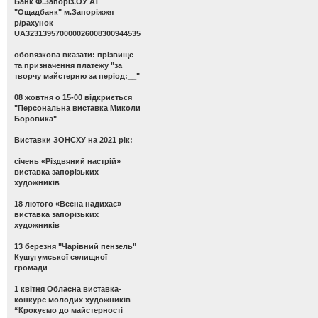
Банк Ф.Запоріз.ОУ АТ
"Ощадбанк" м.Запоріжжя
р/рахунок
UA323139570000026008300944535
обовязкова вказати: прізвище
та призначення платежу "за
творчу майстерню за період:__"
08 жовтня о 15-00 відкриється
"Персональна виставка Миколи
Боровика"
Виставки ЗОНСХУ на 2021 рік:
січень «Різдвяний настрій»
виставка запорізьких
художників
18 лютого «Весна надихає»
виставка запорізьких
художників
13 березня "Чарівний пензель"
Кушугумської селищної
громади
1 квітня Обласна виставка-
конкурс молодих художників
“Крокуємо до майстерності