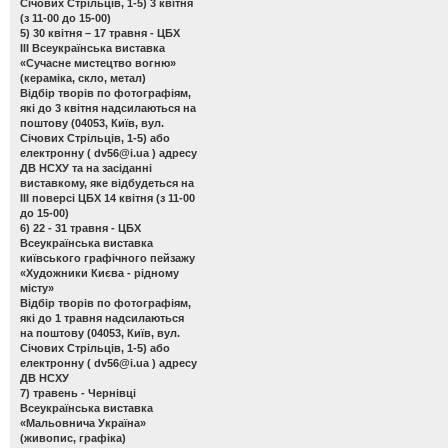
Січових Стрільців, 1-5) 3 квітня
(з 11-00 до 15-00)
5) 30 квітня – 17 травня - ЦБХ
ІІІ Всеукраїнська виставка
«Сучасне мистецтво вогню»
(кераміка, скло, метал)
Відбір творів по фотографіям,
які до 3 квітня надсилаються на
поштову (04053, Київ, вул.
Січових Стрільців, 1-5) або
електронну (
dv56@i.ua
) адресу
ДВ НСХУ та на засіданні
виставкому, яке відбудеться на
ІІІ поверсі ЦБХ 14 квітня (з 11-00
до 15-00)
6) 22 - 31 травня - ЦБХ
Всеукраїнська виставка
київського графічного пейзажу
«Художники Києва - рідному
місту»
Відбір творів по фотографіям,
які до 1 травня надсилаються
на поштову (04053, Київ, вул.
Січових Стрільців, 1-5) або
електронну (
dv56@i.ua
) адресу
ДВ НСХУ
7) травень - Чернівці
Всеукраїнська виставка
«Мальовнича Україна»
(живопис, графіка)