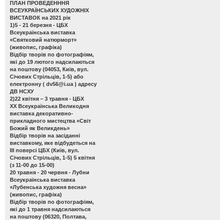
ПЛАН ПРОВЕДЕНННЯ
ВСЕУКРАЇНСЬКИХ ХУДОЖНІХ
ВИСТАВОК на 2021 рік
1)5 - 21 березня - ЦБХ
Всеукраїнська виставка
«Святковий натюрморт»
(живопис, графіка)
Відбір творів по фотографіям,
які до 19 лютого надсилаються
на поштову (04053, Київ, вул.
Січових Стрільців, 1-5) або
електронну (
dv56@i.ua
) адресу
ДВ НСХУ
2)22 квітня – 3 травня - ЦБХ
ХХ Всеукраїнська Великодня
виставка декоративно-
прикладного мистецтва «Світ
Божий як Великдень»
Відбір творів на засіданні
виставкому, яке відбудеться на
ІІІ поверсі ЦБХ (Київ, вул.
Січових Стрільців, 1-5) 5 квітня
(з 11-00 до 15-00)
20 травня - 20 червня - Лубни
Всеукраїнська виставка
«Лубенська художня весна»
(живопис, графіка)
Відбір творів по фотографіям,
які до 1 травня надсилаються
на поштову (06320, Полтава,