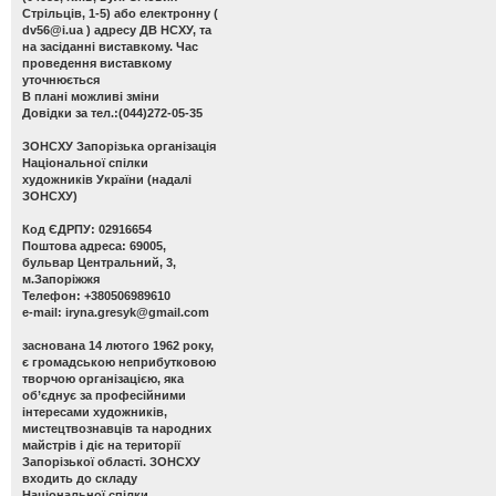
Стрільців, 1-5) або електронну (
dv56@i.ua
) адресу ДВ НСХУ, та
на засіданні виставкому. Час
проведення виставкому
уточнюється
В плані можливі зміни
Довідки за тел.:(044)272-05-35
ЗОНСХУ
Запорізька організація
Національної спілки
художників України (надалі
ЗОНСХУ)
Код ЄДРПУ: 02916654
Поштова адреса: 69005,
бульвар Центральний, 3,
м.Запоріжжя
Телефон: +380506989610
e-mail:
iryna.gresyk@gmail.com
заснована 14 лютого 1962 року,
є громадською неприбутковою
творчою організацією, яка
об’єднує за професійними
інтересами художників,
мистецтвознавців та народних
майстрів і діє на території
Запорізької області. ЗОНСХУ
входить до складу
Національної спілки