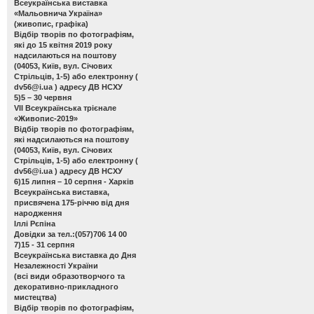
Всеукраїнська виставка
«Мальовнича Україна»
(живопис, графіка)
Відбір творів по фотографіям,
які до 15 квітня 2019 року
надсилаються на поштову
(04053, Київ, вул. Січових
Стрільців, 1-5) або електронну (
dv56@i.ua
) адресу ДВ НСХУ
5)5 – 30 червня
VІІ Всеукраїнська трієнале
«Живопис-2019»
Відбір творів по фотографіям,
які надсилаються на поштову
(04053, Київ, вул. Січових
Стрільців, 1-5) або електронну (
dv56@i.ua
) адресу ДВ НСХУ
6)15 липня – 10 серпня - Харків
Всеукраїнська виставка,
присвячена 175-річчю від дня
народження
Іллі Рєпіна
Довідки за тел.:(057)706 14 00
7)15 - 31 серпня
Всеукраїнська виставка до Дня
Незалежності України
(всі види образотворчого та
декоративно-прикладного
мистецтва)
Відбір творів по фотографіям,