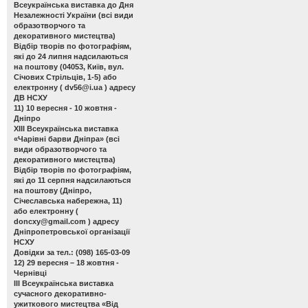
Всеукраїнська виставка до Дня
Незалежності України
(всі види
образотворчого та
декоративного мистецтва)
Відбір творів по фотографіям,
які до 24 липня надсилаються
на поштову (04053, Київ, вул.
Січових Стрільців, 1-5) або
електронну (
dv56@i.ua
) адресу
ДВ НСХУ
11) 10 вересня - 10 жовтня -
Дніпро
ХІІІ Всеукраїнська виставка
«Чарівні барви Дніпра»
(всі
види образотворчого та
декоративного мистецтва)
Відбір творів по фотографіям,
які до 11 серпня надсилаються
на поштову (Дніпро,
Січеславська набережна, 11)
або електронну (
doncxy@gmail.com
) адресу
Дніпропетровської організації
НСХУ
Довідки за тел.: (098) 165-03-09
12) 29 вересня – 18 жовтня -
Чернівці
ІІІ Всеукраїнська виставка
сучасного декоративно-
ужиткового мистецтва «Від