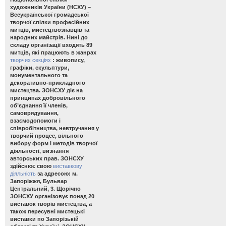
художників України (НСХУ) –
Всеукраїнської громадської
творчої спілки професійних
митців, мистецтвознавців та
народних майстрів. Нині до
складу організації входять 89
митців, які працюють в жанрах
творчих секціях
: живопису,
графіки, скульптури,
монументального та
декоративно-прикладного
мистецтва. ЗОНСХУ діє на
принципах добровільного
об’єднання її членів,
самоврядування,
взаємодопомоги і
співробітництва, невтручання у
творчий процес, вільного
вибору форм і методів творчої
діяльності, визнання
авторських прав. ЗОНСХУ
здійснює свою
виставкову
діяльність
за адресою: м.
Запоріжжя, Бульвар
Центральний, 3. Щорічно
ЗОНСХУ організовує понад 20
виставок творів мистецтва, а
також пересувні мистецькі
виставки по Запорізькій