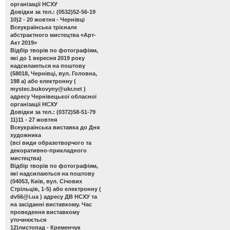
організації НСХУ
Довідки за тел.: (0532)52-56-19
10)2 - 20 жовтня - Чернівці
Всеукраїнська трієнале
абстрактного мистецтва «Арт-
Акт 2019»
Відбір творів по фотографіям,
які до 1 вересня 2019 року
надсилаються на поштову
(58018, Чернівці, вул. Головна,
198 а) або електронну (
mystec.bukovyny@ukr.net
)
адресу Чернівецької обласної
організації НСХУ
Довідки за тел.: (0372)58-51-79
11)11 - 27 жовтня
Всеукраїнська виставка до Дня
художника
(всі види образотворчого та
декоративно-прикладного
мистецтва)
Відбір творів по фотографіям,
які надсилаються на поштову
(04053, Київ, вул. Січових
Стрільців, 1-5) або електронну (
dv56@i.ua
) адресу ДВ НСХУ та
на засіданні виставкому. Час
проведення виставкому
уточнюється
12)листопад - Кременчук