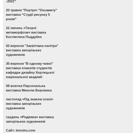
-2021”
20 травня "Портрет "Оксамиту"
виставка “Студії рисунку 5
років”
22 липень «Творчі
метаморфози» виставка
Костянтина Поддубко
02 вересня "Заквітчана палітра"
виставка запорізьких
художників
30 вересня "В одному човні"
виставка плакатів студентів
кафедри дизайну Хортицької
національної академії
08 жовтня Персональна
виставка Миколи Боровика
листопад «Під знаком осені»
виставка запорізьких
художників
грудень «Різдвяна» виставка
запорізьких художників
Сайт: dvnshu.com