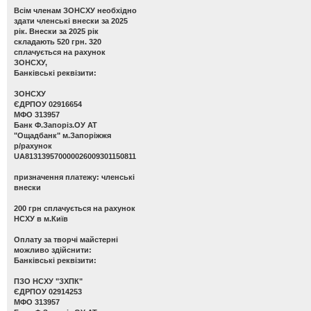
Всім членам ЗОНСХУ необхідно
здати членські внески за 2025
рік. Внески за 2025 рік
складають 520 грн. 320
сплачується на рахунок
ЗОНСХУ,
Банківські реквізити:
ЗОНСХУ
ЄДРПОУ 02916654
МФО 313957
Банк Ф.Запоріз.ОУ АТ
"Ощадбанк" м.Запоріжжя
р/рахунок
UA813139570000026009301150811
призначення платежу: членські
внески
200 грн сплачується на рахунок
НСХУ в м.Київ
Оплату за творчі майстерні
можливо здійснити:
Банківські реквізити:
ПЗО НСХУ "ЗХПК"
ЄДРПОУ 02914253
МФО 313957