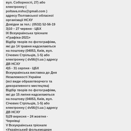
вул. Соборності, 27) або
електронну (
poltava.nshu@gmail.com
)
адресу Полтавської обласної
організації НСХУ
Довідки за тел.: (0532) 52-56-19
3)10 – 27 червня - ЦБХ
ІХ Всеукраїнська трієнале
«Графіка-2021»
Відбір творів по фотографіям,
які до 14 травня надсилаються
на поштову (04053, Київ, вул.
Січових Стрільців, 1-5) або
електронну (
dv56@i.ua
) адресу
ДВ НСХУ
4)5 - 31 серпня - ЦБХ
Всеукраїнська виставка до Дня
Незалежності України
(всі види образотворчого та
декоративного мистецтва)
Відбір творів по фотографіям,
які до 15 липня надсилаються
на поштову (04053, Київ, вул.
Січових Стрільців, 1-5) або
електронну (
dv56@i.ua
) адресу
ДВ НСХУ
5)29 вересня – 24 жовтня -
Чернівці
V Всеукраїнська трієнале
«Український фолькмодерн