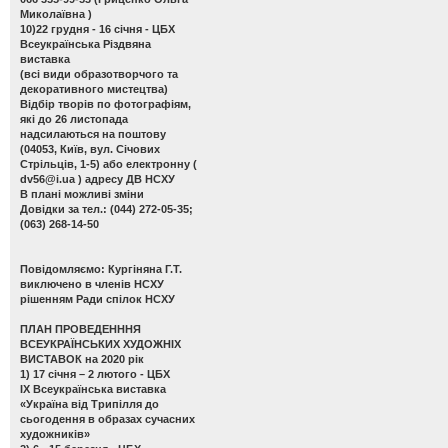
Миколаївна )
10)22 грудня - 16 січня - ЦБХ
Всеукраїнська Різдвяна
виставка
(всі види образотворчого та
декоративного мистецтва)
Відбір творів по фотографіям,
які до 26 листопада
надсилаються на поштову
(04053, Київ, вул. Січових
Стрільців, 1-5) або електронну (
dv56@i.ua
) адресу ДВ НСХУ
В плані можливі зміни
Довідки за тел.: (044) 272-05-35;
(063) 268-14-50
Повідомляємо: Кургіняна Г.Т.
виключено в членів НСХУ
рішенням Ради спілок НСХУ
ПЛАН ПРОВЕДЕНННЯ
ВСЕУКРАЇНСЬКИХ ХУДОЖНІХ
ВИСТАВОК на 2020 рік
1) 17 січня – 2 лютого - ЦБХ
ІХ Всеукраїнська виставка
«Україна від Трипілля до
сьогодення в образах сучасних
художників»