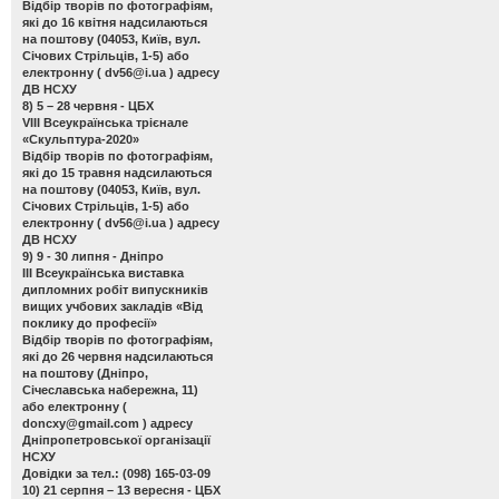
Відбір творів по фотографіям,
які до 16 квітня надсилаються
на поштову (04053, Київ, вул.
Січових Стрільців, 1-5) або
електронну (
dv56@i.ua
) адресу
ДВ НСХУ
8) 5 – 28 червня - ЦБХ
VIII Всеукраїнська трієнале
«Скульптура-2020»
Відбір творів по фотографіям,
які до 15 травня надсилаються
на поштову (04053, Київ, вул.
Січових Стрільців, 1-5) або
електронну (
dv56@i.ua
) адресу
ДВ НСХУ
9) 9 - 30 липня - Дніпро
ІІІ Всеукраїнська виставка
дипломних робіт випускників
вищих учбових закладів «Від
поклику до професії»
Відбір творів по фотографіям,
які до 26 червня надсилаються
на поштову (Дніпро,
Січеславська набережна, 11)
або електронну (
doncxy@gmail.com
) адресу
Дніпропетровської організації
НСХУ
Довідки за тел.: (098) 165-03-09
10) 21 серпня – 13 вересня - ЦБХ