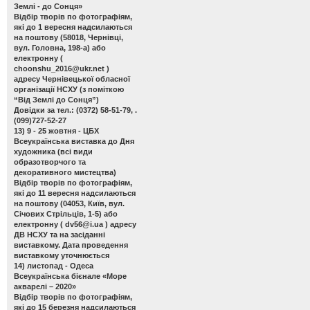
Землі - до Сонця»
Відбір творів по фотографіям,
які до 1 вересня надсилаються
на поштову (58018, Чернівці,
вул. Головна, 198-а) або
електронну (
choonshu_2016@ukr.net
)
адресу Чернівецької обласної
організації НСХУ (з поміткою
“Від Землі до Сонця”)
Довідки за тел.: (0372) 58-51-79, .
(099)727-52-27
13) 9 - 25 жовтня - ЦБХ
Всеукраїнська виставка до Дня
художника
(всі види
образотворчого та
декоративного мистецтва)
Відбір творів по фотографіям,
які до 11 вересня надсилаються
на поштову (04053, Київ, вул.
Січових Стрільців, 1-5) або
електронну (
dv56@i.ua
) адресу
ДВ НСХУ та на засіданні
виставкому. Дата проведення
виставкому уточнюється
14) листопад - Одеса
Всеукраїнська бієнале «Море
акварелі – 2020»
Відбір творів по фотографіям,
які до 15 березня надсилаються