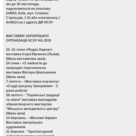
які до 20 листопада
надсилаються на поштову
(04053, Київ, вул. Січових
Стрільців, 1-5) або електронну (
dv56@i.ua
) адресу ДВ НСХУ
ВИСТАВКИ ЗАПОРІЗЬКОЇ
ОРГАНІЗАЦІЇ НСХУ НА 2019
20 -21 січня
«Подих Карпат»
виставка Ігоря Юрченка (Львів)
(Мала виставкова зала)
24 січня -
«З любов’ю до
природи» персональна
виставка Віктора Шапошника
(Мала зала)
7 лютого -
«Виставка портрету»
«Студії рисунку Запоріжжя» - 3
роки роботи
28 лютого -
"Українські традиції
та свята" виставка викладачів
образотворчого мистецтва
"Міського методичного центру"
(Мала зала)
14 березень -
«Весняні барви»
Виставка запорізьких
художників
21 березня -
"Архітектурний
пейзаж" виставка акварелей