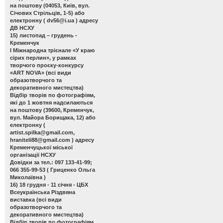
на поштову (04053, Київ, вул.
Січових Стрільців, 1-5) або
електронну (
dv56@i.ua
) адресу
ДВ НСХУ
15) листопад – грудень -
Кременчук
І Міжнародна трієнале «У краю
сірих перлин»
, у рамках
творчого проєку-конкурсу
«ART NOVA» (всі види
образотворчого та
декоративного мистецтва)
Відбір творів по фотографіям,
які до 1 жовтня надсилаються
на поштову (39600, Кременчук,
вул. Майора Борищака, 12) або
електронну (
artist.spilka@gmail.com
,
hraniteli88@gmail.com
) адресу
Кременчуцької міської
організації НСХУ
Довідки за тел.: 097 133-41-99;
066 355-99-53 ( Гриценко Ольга
Миколаївна )
16) 18 грудня - 11 січня - ЦБХ
Всеукраїнська Різдвяна
виставка
(всі види
образотворчого та
декоративного мистецтва)
Відбір творів по фотографіям,