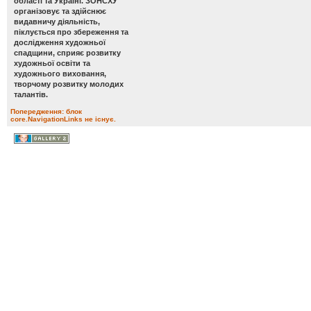
області та Україні. ЗОНСХУ
організовує та здійснює
видавничу діяльність,
піклується про збереження та
дослідження художньої
спадщини, сприяє розвитку
художньої освіти та
художнього виховання,
творчому розвитку молодих
талантів.
Попередження: блок
core.NavigationLinks не існує.