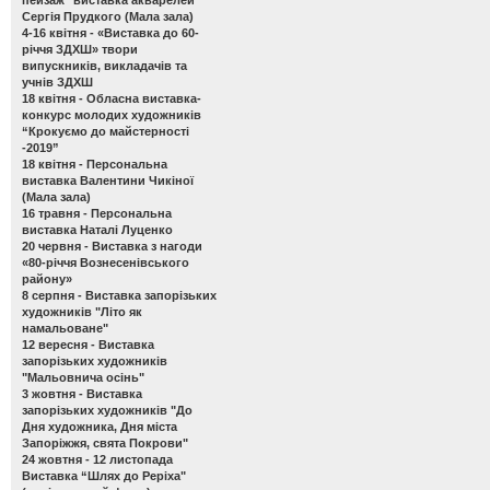
Сергія Прудкого (Мала зала)
4-16 квітня -
«Виставка до 60-
річчя ЗДХШ» твори
випускників, викладачів та
учнів ЗДХШ
18 квітня -
Обласна виставка-
конкурс молодих художників
“Крокуємо до майстерності
-2019”
18 квітня -
Персональна
виставка Валентини Чикіної
(Мала зала)
16 травня -
Персональна
виставка Наталі Луценко
20 червня -
Виставка з нагоди
«80-річчя Вознесенівського
району»
8 серпня -
Виставка запорізьких
художників "Літо як
намальоване"
12 вересня -
Виставка
запорізьких художників
"Мальовнича осінь"
3 жовтня -
Виставка
запорізьких художників "До
Дня художника, Дня міста
Запоріжжя, свята Покрови"
24 жовтня - 12 листопада
Виставка “Шлях до Реріха"