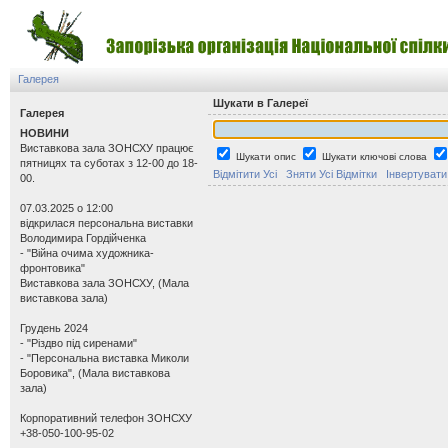
Галерея
Шукати в Галереї
Галерея
НОВИНИ
Виставкова зала ЗОНСХУ працює
Шукати опис
Шукати ключові слова
пятницях та суботах з 12-00 до 18-
Відмітити Усі
Зняти Усі Відмітки
Інвертувати
00.
07.03.2025 о 12:00
відкрилася персональна виставки
Володимира Гордійченка
- "Війна очима художника-
фронтовика"
Виставкова зала ЗОНСХУ, (Мала
виставкова зала)
Грудень 2024
- "Різдво під сиренами"
- "Персональна виставка Миколи
Боровика", (Мала виставкова
зала)
Корпоративний телефон ЗОНСХУ
+38-050-100-95-02