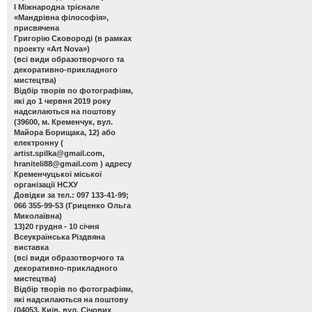
І Міжнародна трієнале
«Мандрівна філософія»,
присвячена
Григорію Сковороді (в рамках
проекту «Art Nova»)
(всі види образотворчого та
декоративно-прикладного
мистецтва)
Відбір творів по фотографіям,
які до 1 червня 2019 року
надсилаються на поштову
(39600, м. Кременчук, вул.
Майора Борищака, 12) або
електронну (
artist.spilka@gmail.com
,
hraniteli88@gmail.com
) адресу
Кременчуцької міської
організації НСХУ
Довідки за тел.: 097 133-41-99;
066 355-99-53 (Гриценко Ольга
Миколаївна)
13)20 грудня - 10 січня
Всеукраїнська Різдвяна
виставка
(всі види образотворчого та
декоративно-прикладного
мистецтва)
Відбір творів по фотографіям,
які надсилаються на поштову
(04053, Київ, вул. Січових