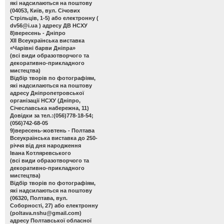
які надсилаються на поштову
(04053, Київ, вул. Січових
Стрільців, 1-5) або електронну (
dv56@i.ua
) адресу ДВ НСХУ
8)вересень - Дніпро
ХІІ Всеукраїнська виставка
«Чарівні барви Дніпра»
(всі види образотворчого та
декоративно-прикладного
мистецтва)
Відбір творів по фотографіям,
які надсилаються на поштову
адресу Дніпропетровської
організації НСХУ (Дніпро,
Січеславська набережна, 11)
Довідки за тел.:(056)778-18-54;
(056)742-68-05
9)вересень-жовтень - Полтава
Всеукраїнська виставка до 250-
річчя від дня народження
Івана Котляревського
(всі види образотворчого та
декоративно-прикладного
мистецтва)
Відбір творів по фотографіям,
які надсилаються на поштову
(06320, Полтава, вул.
Соборності, 27) або електронну
(
poltava.nshu@gmail.com
)
адресу Полтавської обласної