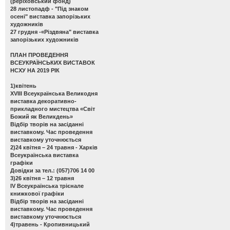
(реріховський фонд)
28 листопадф -
"Під знаком
осені" виставка запорізьких
художників
27 грудня -
«Різдвяна" виставка
запорізьких художників
ПЛАН ПРОВЕДЕННЯ
ВСЕУКРАЇНСЬКИХ ВИСТАВОК
НСХУ НА 2019 РІК
1)квітень
ХVІІІ Всеукраїнська Великодня
виставка декоративно-
прикладного мистецтва «Світ
Божий як Великдень»
Відбір творів на засіданні
виставкому. Час проведення
виставкому уточнюється
2)24 квітня – 24 травня - Харків
Всеукраїнська виставка
графіки
Довідки за тел.: (057)706 14 00
3)26 квітня – 12 травня
ІV Всеукраїнська трієнале
книжкової графіки
Відбір творів на засіданні
виставкому. Час проведення
виставкому уточнюється
4)травень - Кропивницький