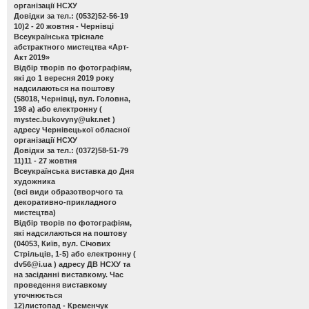
організації НСХУ
Довідки за тел.: (0532)52-56-19
10)2 - 20 жовтня - Чернівці
Всеукраїнська трієнале
абстрактного мистецтва «Арт-
Акт 2019»
Відбір творів по фотографіям,
які до 1 вересня 2019 року
надсилаються на поштову
(58018, Чернівці, вул. Головна,
198 а) або електронну (
mystec.bukovyny@ukr.net
)
адресу Чернівецької обласної
організації НСХУ
Довідки за тел.: (0372)58-51-79
11)11 - 27 жовтня
Всеукраїнська виставка до Дня
художника
(всі види образотворчого та
декоративно-прикладного
мистецтва)
Відбір творів по фотографіям,
які надсилаються на поштову
(04053, Київ, вул. Січових
Стрільців, 1-5) або електронну (
dv56@i.ua
) адресу ДВ НСХУ та
на засіданні виставкому. Час
проведення виставкому
уточнюється
12)листопад - Кременчук