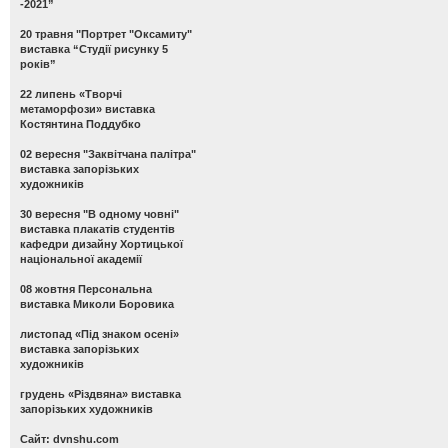
-2021”
20 травня "Портрет "Оксамиту"
виставка “Студії рисунку 5
років”
22 липень «Творчі
метаморфози» виставка
Костянтина Поддубко
02 вересня "Заквітчана палітра"
виставка запорізьких
художників
30 вересня "В одному човні"
виставка плакатів студентів
кафедри дизайну Хортицької
національної академії
08 жовтня Персональна
виставка Миколи Боровика
листопад «Під знаком осені»
виставка запорізьких
художників
грудень «Різдвяна» виставка
запорізьких художників
Сайт: dvnshu.com