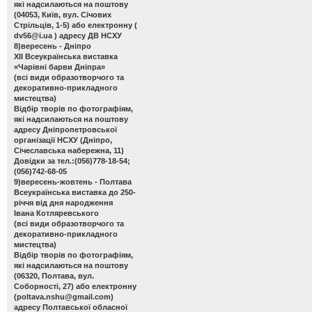
які надсилаються на поштову
(04053, Київ, вул. Січових
Стрільців, 1-5) або електронну (
dv56@i.ua
) адресу ДВ НСХУ
8)вересень - Дніпро
ХІІ Всеукраїнська виставка
«Чарівні барви Дніпра»
(всі види образотворчого та
декоративно-прикладного
мистецтва)
Відбір творів по фотографіям,
які надсилаються на поштову
адресу Дніпропетровської
організації НСХУ (Дніпро,
Січеславська набережна, 11)
Довідки за тел.:(056)778-18-54;
(056)742-68-05
9)вересень-жовтень - Полтава
Всеукраїнська виставка до 250-
річчя від дня народження
Івана Котляревського
(всі види образотворчого та
декоративно-прикладного
мистецтва)
Відбір творів по фотографіям,
які надсилаються на поштову
(06320, Полтава, вул.
Соборності, 27) або електронну
(
poltava.nshu@gmail.com
)
адресу Полтавської обласної