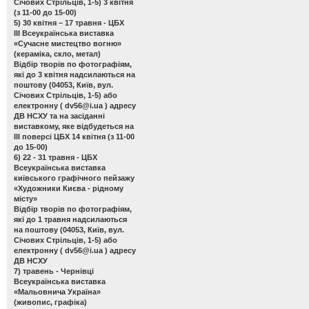
Січових Стрільців, 1-5) 3 квітня
(з 11-00 до 15-00)
5) 30 квітня – 17 травня - ЦБХ
ІІІ Всеукраїнська виставка
«Сучасне мистецтво вогню»
(кераміка, скло, метал)
Відбір творів по фотографіям,
які до 3 квітня надсилаються на
поштову (04053, Київ, вул.
Січових Стрільців, 1-5) або
електронну (
dv56@i.ua
) адресу
ДВ НСХУ та на засіданні
виставкому, яке відбудеться на
ІІІ поверсі ЦБХ 14 квітня (з 11-00
до 15-00)
6) 22 - 31 травня - ЦБХ
Всеукраїнська виставка
київського графічного пейзажу
«Художники Києва - рідному
місту»
Відбір творів по фотографіям,
які до 1 травня надсилаються
на поштову (04053, Київ, вул.
Січових Стрільців, 1-5) або
електронну (
dv56@i.ua
) адресу
ДВ НСХУ
7) травень - Чернівці
Всеукраїнська виставка
«Мальовнича Україна»
(живопис, графіка)