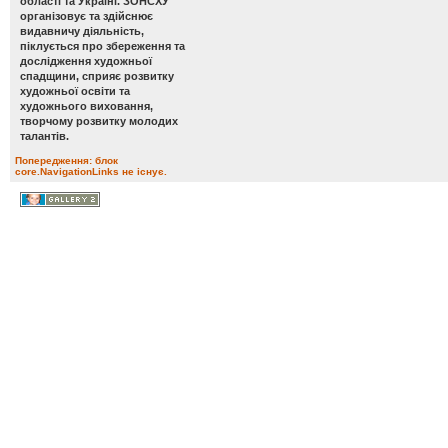
області та Україні. ЗОНСХУ
організовує та здійснює
видавничу діяльність,
піклується про збереження та
дослідження художньої
спадщини, сприяє розвитку
художньої освіти та
художнього виховання,
творчому розвитку молодих
талантів.
Попередження: блок
core.NavigationLinks не існує.