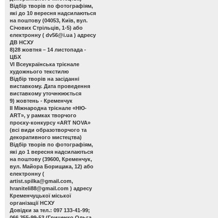
Відбір творів по фотографіям,
які до 10 вересня надсилаються
на поштову (04053, Київ, вул.
Січових Стрільців, 1-5) або
електронну (
dv56@i.ua
) адресу
ДВ НСХУ
8)28 жовтня – 14 листопада -
ЦБХ
VІ Всеукраїнська трієнале
художнього текстилю
Відбір творів на засіданні
виставкому. Дата проведення
виставкому уточнююється
9) жовтень - Кременчук
ІІ Міжнародна трієнале «НЮ-
АRТ», у рамках творчого
проєку-конкурсу «ART NOVA»
(всі види образотворчого та
декоративного мистецтва)
Відбір творів по фотографіям,
які до 1 вересня надсилаються
на поштову (39600, Кременчук,
вул. Майора Борищака, 12) або
електронну (
artist.spilka@gmail.com
,
hraniteli88@gmail.com
) адресу
Кременчуцької міської
організації НСХУ
Довідки за тел.: 097 133-41-99;
066 355-99-53 (Гриценко Ольга