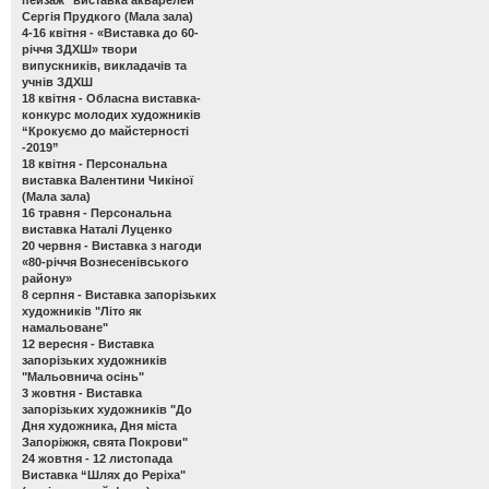
Сергія Прудкого (Мала зала)
4-16 квітня -
«Виставка до 60-
річчя ЗДХШ» твори
випускників, викладачів та
учнів ЗДХШ
18 квітня -
Обласна виставка-
конкурс молодих художників
“Крокуємо до майстерності
-2019”
18 квітня -
Персональна
виставка Валентини Чикіної
(Мала зала)
16 травня -
Персональна
виставка Наталі Луценко
20 червня -
Виставка з нагоди
«80-річчя Вознесенівського
району»
8 серпня -
Виставка запорізьких
художників "Літо як
намальоване"
12 вересня -
Виставка
запорізьких художників
"Мальовнича осінь"
3 жовтня -
Виставка
запорізьких художників "До
Дня художника, Дня міста
Запоріжжя, свята Покрови"
24 жовтня - 12 листопада
Виставка “Шлях до Реріха"