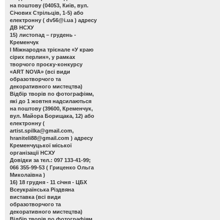
на поштову (04053, Київ, вул.
Січових Стрільців, 1-5) або
електронну (
dv56@i.ua
) адресу
ДВ НСХУ
15) листопад – грудень -
Кременчук
І Міжнародна трієнале «У краю
сірих перлин»
, у рамках
творчого проєку-конкурсу
«ART NOVA» (всі види
образотворчого та
декоративного мистецтва)
Відбір творів по фотографіям,
які до 1 жовтня надсилаються
на поштову (39600, Кременчук,
вул. Майора Борищака, 12) або
електронну (
artist.spilka@gmail.com
,
hraniteli88@gmail.com
) адресу
Кременчуцької міської
організації НСХУ
Довідки за тел.: 097 133-41-99;
066 355-99-53 ( Гриценко Ольга
Миколаївна )
16) 18 грудня - 11 січня - ЦБХ
Всеукраїнська Різдвяна
виставка
(всі види
образотворчого та
декоративного мистецтва)
Відбір творів по фотографіям,