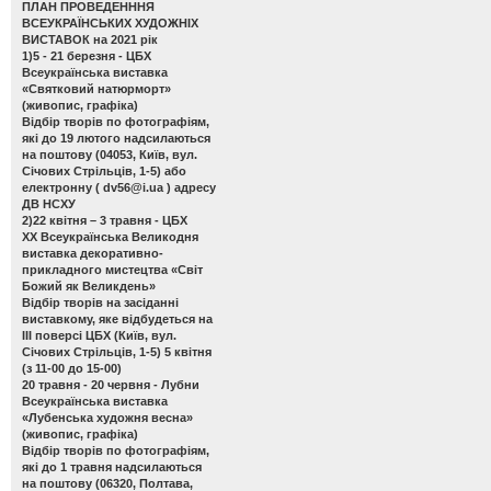
ПЛАН ПРОВЕДЕНННЯ
ВСЕУКРАЇНСЬКИХ ХУДОЖНІХ
ВИСТАВОК на 2021 рік
1)5 - 21 березня - ЦБХ
Всеукраїнська виставка
«Святковий натюрморт»
(живопис, графіка)
Відбір творів по фотографіям,
які до 19 лютого надсилаються
на поштову (04053, Київ, вул.
Січових Стрільців, 1-5) або
електронну (
dv56@i.ua
) адресу
ДВ НСХУ
2)22 квітня – 3 травня - ЦБХ
ХХ Всеукраїнська Великодня
виставка декоративно-
прикладного мистецтва «Світ
Божий як Великдень»
Відбір творів на засіданні
виставкому, яке відбудеться на
ІІІ поверсі ЦБХ (Київ, вул.
Січових Стрільців, 1-5) 5 квітня
(з 11-00 до 15-00)
20 травня - 20 червня - Лубни
Всеукраїнська виставка
«Лубенська художня весна»
(живопис, графіка)
Відбір творів по фотографіям,
які до 1 травня надсилаються
на поштову (06320, Полтава,