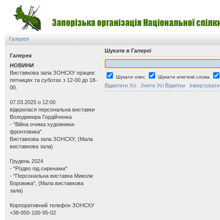
Галерея
Шукати в Галереї
Галерея
НОВИНИ
Виставкова зала ЗОНСХУ працює
Шукати опис
Шукати ключові слова
пятницях та суботах з 12-00 до 18-
Відмітити Усі
Зняти Усі Відмітки
Інвертувати
00.
07.03.2025 о 12:00
відкрилася персональна виставки
Володимира Гордійченка
- "Війна очима художника-
фронтовика"
Виставкова зала ЗОНСХУ, (Мала
виставкова зала)
Грудень 2024
- "Різдво під сиренами"
- "Персональна виставка Миколи
Боровика", (Мала виставкова
зала)
Корпоративний телефон ЗОНСХУ
+38-050-100-95-02