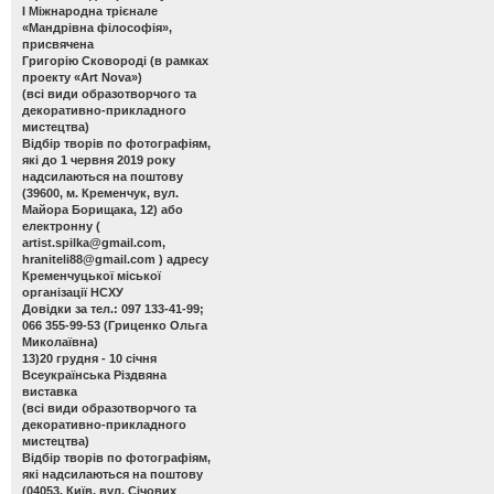
І Міжнародна трієнале
«Мандрівна філософія»,
присвячена
Григорію Сковороді (в рамках
проекту «Art Nova»)
(всі види образотворчого та
декоративно-прикладного
мистецтва)
Відбір творів по фотографіям,
які до 1 червня 2019 року
надсилаються на поштову
(39600, м. Кременчук, вул.
Майора Борищака, 12) або
електронну (
artist.spilka@gmail.com
,
hraniteli88@gmail.com
) адресу
Кременчуцької міської
організації НСХУ
Довідки за тел.: 097 133-41-99;
066 355-99-53 (Гриценко Ольга
Миколаївна)
13)20 грудня - 10 січня
Всеукраїнська Різдвяна
виставка
(всі види образотворчого та
декоративно-прикладного
мистецтва)
Відбір творів по фотографіям,
які надсилаються на поштову
(04053, Київ, вул. Січових