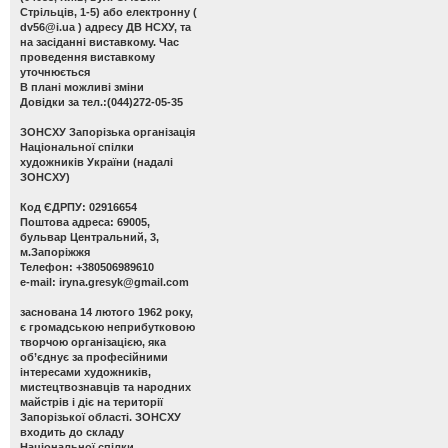
Стрільців, 1-5) або електронну (
dv56@i.ua
) адресу ДВ НСХУ, та
на засіданні виставкому. Час
проведення виставкому
уточнюється
В плані можливі зміни
Довідки за тел.:(044)272-05-35
ЗОНСХУ
Запорізька організація
Національної спілки
художників України (надалі
ЗОНСХУ)
Код ЄДРПУ: 02916654
Поштова адреса: 69005,
бульвар Центральний, 3,
м.Запоріжжя
Телефон: +380506989610
e-mail:
iryna.gresyk@gmail.com
заснована 14 лютого 1962 року,
є громадською неприбутковою
творчою організацією, яка
об’єднує за професійними
інтересами художників,
мистецтвознавців та народних
майстрів і діє на території
Запорізької області. ЗОНСХУ
входить до складу
Національної спілки