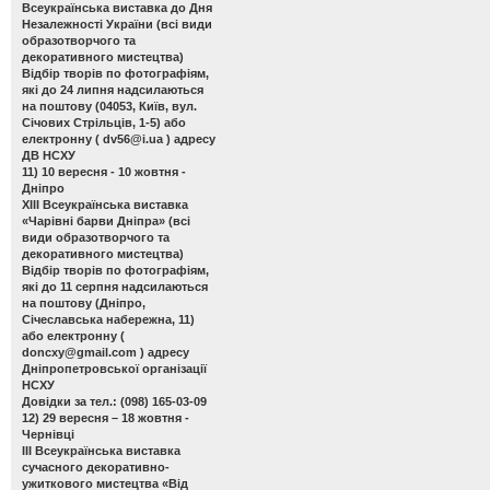
Всеукраїнська виставка до Дня
Незалежності України
(всі види
образотворчого та
декоративного мистецтва)
Відбір творів по фотографіям,
які до 24 липня надсилаються
на поштову (04053, Київ, вул.
Січових Стрільців, 1-5) або
електронну (
dv56@i.ua
) адресу
ДВ НСХУ
11) 10 вересня - 10 жовтня -
Дніпро
ХІІІ Всеукраїнська виставка
«Чарівні барви Дніпра»
(всі
види образотворчого та
декоративного мистецтва)
Відбір творів по фотографіям,
які до 11 серпня надсилаються
на поштову (Дніпро,
Січеславська набережна, 11)
або електронну (
doncxy@gmail.com
) адресу
Дніпропетровської організації
НСХУ
Довідки за тел.: (098) 165-03-09
12) 29 вересня – 18 жовтня -
Чернівці
ІІІ Всеукраїнська виставка
сучасного декоративно-
ужиткового мистецтва «Від