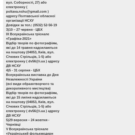
вул. Соборності, 27) або
електронну (
poltava.nshu@gmail.com
)
адресу Полтавської обласної
організації НСХУ
Довідки за тел.: (0532) 52-56-19
3)10 – 27 червня - ЦБХ
ІХ Всеукраїнська трієнале
«Графіка-2021»
Відбір творів по фотографіям,
які до 14 травня надсилаються
на поштову (04053, Київ, вул.
Січових Стрільців, 1-5) або
електронну (
dv56@i.ua
) адресу
ДВ НСХУ
4)5 - 31 серпня - ЦБХ
Всеукраїнська виставка до Дня
Незалежності України
(всі види образотворчого та
декоративного мистецтва)
Відбір творів по фотографіям,
які до 15 липня надсилаються
на поштову (04053, Київ, вул.
Січових Стрільців, 1-5) або
електронну (
dv56@i.ua
) адресу
ДВ НСХУ
5)29 вересня – 24 жовтня -
Чернівці
V Всеукраїнська трієнале
«Український фолькмодерн