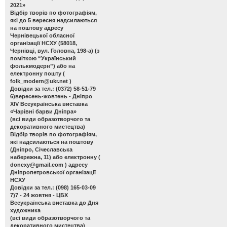
2021»
Відбір творів по фотографіям,
які до 5 вересня надсилаються
на поштову адресу
Чернівецької обласної
організації НСХУ (58018,
Чернівці, вул. Головна, 198-а) (з
поміткою “Український
фолькмодерн”) або на
електронну пошту (
folk_modern@ukr.net
)
Довідки за тел.: (0372) 58-51-79
6)вересень-жовтень - Дніпро
ХІV Всеукраїнська виставка
«Чарівні барви Дніпра»
(всі види образотворчого та
декоративного мистецтва)
Відбір творів по фотографіям,
які надсилаються на поштову
(Дніпро, Січеславська
набережна, 11) або електронну (
doncxy@gmail.com
) адресу
Дніпропетровської організації
НСХУ
Довідки за тел.: (098) 165-03-09
7)7 - 24 жовтня - ЦБХ
Всеукраїнська виставка до Дня
художника
(всі види образотворчого та
декоративного мистецтва)