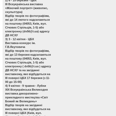
2) 6 - 15 березня - ЦБХ
ІІІ Всеукраїнська виставка
«Жіночий портрет»
(живопис,
скульптура)
Відбір творів по фотографіям,
які до 14 лютого надсилаються
на поштову (04053, Київ, вул.
Січових Стрільців, 1-5) або
електронну (
dv56@i.ua
) адресу
ДВ НСХУ
3) 3 - 12 квітня - ЦБХ
Виставка-конкурс ім.
Г.В.Якутовича
Відбір творів по фотографіям,
які до 13 березня надсилаються
на поштову (04053, Київ, вул.
Січових Стрільців, 1-5) або
електронну (
dv56@i.ua
) адресу
ДВ НСХУ та на засіданні
виставкому, яке відбудеться на
ІІІ поверсі ЦБХ 17 березня (з 11-
00 до 15-00)
4) 9 квітня - 9 травня - Лубни
ХІХ Всеукраїнська Великодня
виставка декоративно-
прикладного мистецтва «Світ
Божий як Великдень»
Відбір творів на засіданні
виставкому, яке відбудеться на
ІІІ поверсі ЦБХ (Київ, вул.