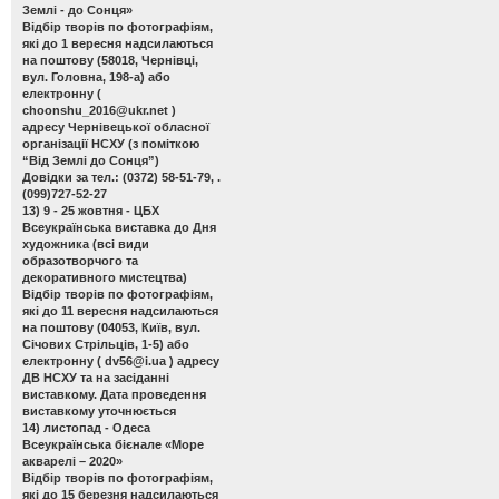
Землі - до Сонця»
Відбір творів по фотографіям,
які до 1 вересня надсилаються
на поштову (58018, Чернівці,
вул. Головна, 198-а) або
електронну (
choonshu_2016@ukr.net
)
адресу Чернівецької обласної
організації НСХУ (з поміткою
“Від Землі до Сонця”)
Довідки за тел.: (0372) 58-51-79, .
(099)727-52-27
13) 9 - 25 жовтня - ЦБХ
Всеукраїнська виставка до Дня
художника
(всі види
образотворчого та
декоративного мистецтва)
Відбір творів по фотографіям,
які до 11 вересня надсилаються
на поштову (04053, Київ, вул.
Січових Стрільців, 1-5) або
електронну (
dv56@i.ua
) адресу
ДВ НСХУ та на засіданні
виставкому. Дата проведення
виставкому уточнюється
14) листопад - Одеса
Всеукраїнська бієнале «Море
акварелі – 2020»
Відбір творів по фотографіям,
які до 15 березня надсилаються