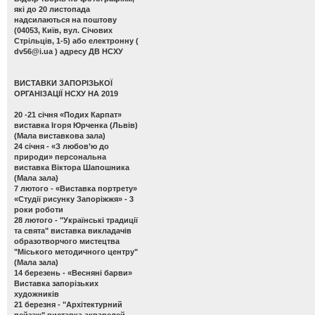
які до 20 листопада
надсилаються на поштову
(04053, Київ, вул. Січових
Стрільців, 1-5) або електронну (
dv56@i.ua
) адресу ДВ НСХУ
ВИСТАВКИ ЗАПОРІЗЬКОЇ
ОРГАНІЗАЦІЇ НСХУ НА 2019
20 -21 січня
«Подих Карпат»
виставка Ігоря Юрченка (Львів)
(Мала виставкова зала)
24 січня -
«З любов’ю до
природи» персональна
виставка Віктора Шапошника
(Мала зала)
7 лютого -
«Виставка портрету»
«Студії рисунку Запоріжжя» - 3
роки роботи
28 лютого -
"Українські традиції
та свята" виставка викладачів
образотворчого мистецтва
"Міського методичного центру"
(Мала зала)
14 березень -
«Весняні барви»
Виставка запорізьких
художників
21 березня -
"Архітектурний
пейзаж" виставка акварелей