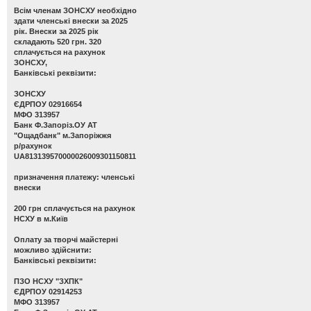
Всім членам ЗОНСХУ необхідно
здати членські внески за 2025
рік. Внески за 2025 рік
складають 520 грн. 320
сплачується на рахунок
ЗОНСХУ,
Банківські реквізити:
ЗОНСХУ
ЄДРПОУ 02916654
МФО 313957
Банк Ф.Запоріз.ОУ АТ
"Ощадбанк" м.Запоріжжя
р/рахунок
UA813139570000026009301150811
призначення платежу: членські
внески
200 грн сплачується на рахунок
НСХУ в м.Київ
Оплату за творчі майстерні
можливо здійснити:
Банківські реквізити:
ПЗО НСХУ "ЗХПК"
ЄДРПОУ 02914253
МФО 313957