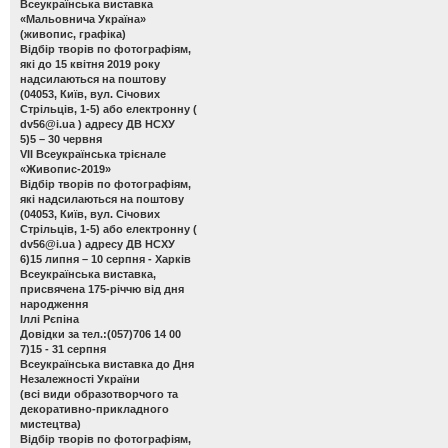
Всеукраїнська виставка
«Мальовнича Україна»
(живопис, графіка)
Відбір творів по фотографіям,
які до 15 квітня 2019 року
надсилаються на поштову
(04053, Київ, вул. Січових
Стрільців, 1-5) або електронну (
dv56@i.ua
) адресу ДВ НСХУ
5)5 – 30 червня
VІІ Всеукраїнська трієнале
«Живопис-2019»
Відбір творів по фотографіям,
які надсилаються на поштову
(04053, Київ, вул. Січових
Стрільців, 1-5) або електронну (
dv56@i.ua
) адресу ДВ НСХУ
6)15 липня – 10 серпня - Харків
Всеукраїнська виставка,
присвячена 175-річчю від дня
народження
Іллі Рєпіна
Довідки за тел.:(057)706 14 00
7)15 - 31 серпня
Всеукраїнська виставка до Дня
Незалежності України
(всі види образотворчого та
декоративно-прикладного
мистецтва)
Відбір творів по фотографіям,