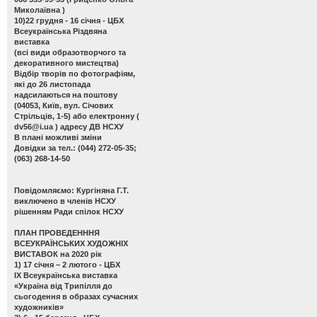
Миколаївна )
10)22 грудня - 16 січня - ЦБХ
Всеукраїнська Різдвяна
виставка
(всі види образотворчого та
декоративного мистецтва)
Відбір творів по фотографіям,
які до 26 листопада
надсилаються на поштову
(04053, Київ, вул. Січових
Стрільців, 1-5) або електронну (
dv56@i.ua
) адресу ДВ НСХУ
В плані можливі зміни
Довідки за тел.: (044) 272-05-35;
(063) 268-14-50
Повідомляємо: Кургіняна Г.Т.
виключено в членів НСХУ
рішенням Ради спілок НСХУ
ПЛАН ПРОВЕДЕНННЯ
ВСЕУКРАЇНСЬКИХ ХУДОЖНІХ
ВИСТАВОК на 2020 рік
1) 17 січня – 2 лютого - ЦБХ
ІХ Всеукраїнська виставка
«Україна від Трипілля до
сьогодення в образах сучасних
художників»