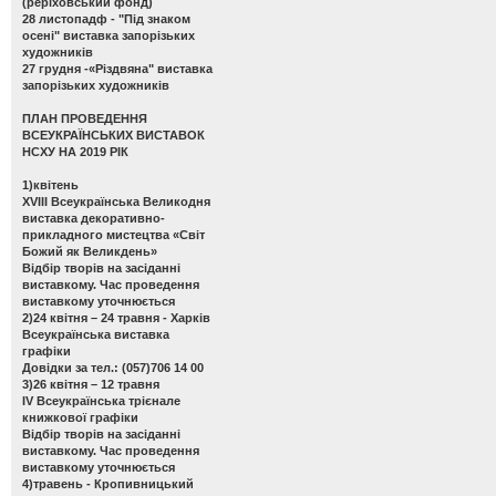
(реріховський фонд)
28 листопадф -
"Під знаком
осені" виставка запорізьких
художників
27 грудня -
«Різдвяна" виставка
запорізьких художників
ПЛАН ПРОВЕДЕННЯ
ВСЕУКРАЇНСЬКИХ ВИСТАВОК
НСХУ НА 2019 РІК
1)квітень
ХVІІІ Всеукраїнська Великодня
виставка декоративно-
прикладного мистецтва «Світ
Божий як Великдень»
Відбір творів на засіданні
виставкому. Час проведення
виставкому уточнюється
2)24 квітня – 24 травня - Харків
Всеукраїнська виставка
графіки
Довідки за тел.: (057)706 14 00
3)26 квітня – 12 травня
ІV Всеукраїнська трієнале
книжкової графіки
Відбір творів на засіданні
виставкому. Час проведення
виставкому уточнюється
4)травень - Кропивницький