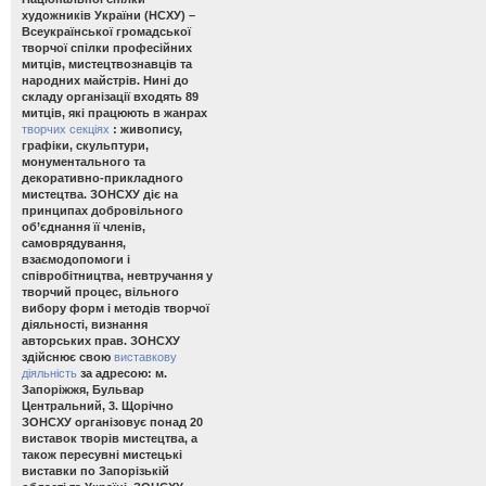
художників України (НСХУ) –
Всеукраїнської громадської
творчої спілки професійних
митців, мистецтвознавців та
народних майстрів. Нині до
складу організації входять 89
митців, які працюють в жанрах
творчих секціях
: живопису,
графіки, скульптури,
монументального та
декоративно-прикладного
мистецтва. ЗОНСХУ діє на
принципах добровільного
об’єднання її членів,
самоврядування,
взаємодопомоги і
співробітництва, невтручання у
творчий процес, вільного
вибору форм і методів творчої
діяльності, визнання
авторських прав. ЗОНСХУ
здійснює свою
виставкову
діяльність
за адресою: м.
Запоріжжя, Бульвар
Центральний, 3. Щорічно
ЗОНСХУ організовує понад 20
виставок творів мистецтва, а
також пересувні мистецькі
виставки по Запорізькій