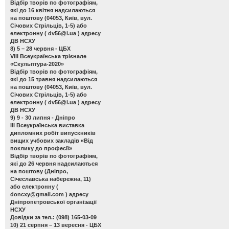
Відбір творів по фотографіям,
які до 16 квітня надсилаються
на поштову (04053, Київ, вул.
Січових Стрільців, 1-5) або
електронну (
dv56@i.ua
) адресу
ДВ НСХУ
8) 5 – 28 червня - ЦБХ
VIII Всеукраїнська трієнале
«Скульптура-2020»
Відбір творів по фотографіям,
які до 15 травня надсилаються
на поштову (04053, Київ, вул.
Січових Стрільців, 1-5) або
електронну (
dv56@i.ua
) адресу
ДВ НСХУ
9) 9 - 30 липня - Дніпро
ІІІ Всеукраїнська виставка
дипломних робіт випускників
вищих учбових закладів «Від
поклику до професії»
Відбір творів по фотографіям,
які до 26 червня надсилаються
на поштову (Дніпро,
Січеславська набережна, 11)
або електронну (
doncxy@gmail.com
) адресу
Дніпропетровської організації
НСХУ
Довідки за тел.: (098) 165-03-09
10) 21 серпня – 13 вересня - ЦБХ