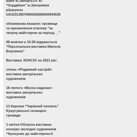
Банк Ф.Запоріз.ОУ АТ
"Ощадбанк" м.Запоріжжя
р/рахунок
UA323139570000026008300944535
обовязкова вказати: прізвище
та призначення платежу "за
творчу майстерню за період:__"
08 жовтня о 15-00 відкриється
"Персональна виставка Миколи
Боровика"
Виставки ЗОНСХУ на 2021 рік:
січень «Різдвяний настрій»
виставка запорізьких
художників
18 лютого «Весна надихає»
виставка запорізьких
художників
13 березня "Чарівний пензель"
Кушугумської селищної
громади
1 квітня Обласна виставка-
конкурс молодих художників
“Крокуємо до майстерності