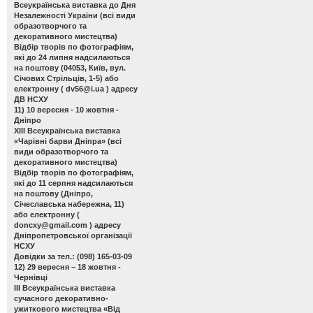
Всеукраїнська виставка до Дня
Незалежності України
(всі види
образотворчого та
декоративного мистецтва)
Відбір творів по фотографіям,
які до 24 липня надсилаються
на поштову (04053, Київ, вул.
Січових Стрільців, 1-5) або
електронну (
dv56@i.ua
) адресу
ДВ НСХУ
11) 10 вересня - 10 жовтня -
Дніпро
ХІІІ Всеукраїнська виставка
«Чарівні барви Дніпра»
(всі
види образотворчого та
декоративного мистецтва)
Відбір творів по фотографіям,
які до 11 серпня надсилаються
на поштову (Дніпро,
Січеславська набережна, 11)
або електронну (
doncxy@gmail.com
) адресу
Дніпропетровської організації
НСХУ
Довідки за тел.: (098) 165-03-09
12) 29 вересня – 18 жовтня -
Чернівці
ІІІ Всеукраїнська виставка
сучасного декоративно-
ужиткового мистецтва «Від