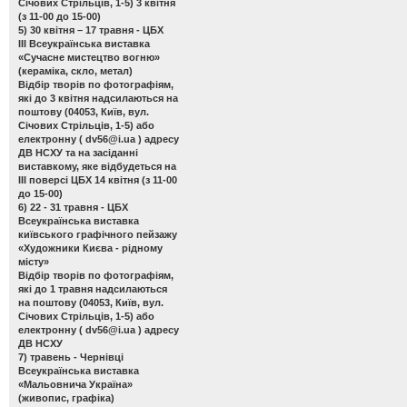
Січових Стрільців, 1-5) 3 квітня
(з 11-00 до 15-00)
5) 30 квітня – 17 травня - ЦБХ
ІІІ Всеукраїнська виставка
«Сучасне мистецтво вогню»
(кераміка, скло, метал)
Відбір творів по фотографіям,
які до 3 квітня надсилаються на
поштову (04053, Київ, вул.
Січових Стрільців, 1-5) або
електронну (
dv56@i.ua
) адресу
ДВ НСХУ та на засіданні
виставкому, яке відбудеться на
ІІІ поверсі ЦБХ 14 квітня (з 11-00
до 15-00)
6) 22 - 31 травня - ЦБХ
Всеукраїнська виставка
київського графічного пейзажу
«Художники Києва - рідному
місту»
Відбір творів по фотографіям,
які до 1 травня надсилаються
на поштову (04053, Київ, вул.
Січових Стрільців, 1-5) або
електронну (
dv56@i.ua
) адресу
ДВ НСХУ
7) травень - Чернівці
Всеукраїнська виставка
«Мальовнича Україна»
(живопис, графіка)