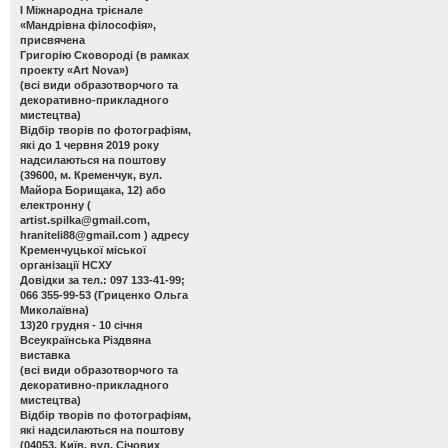
І Міжнародна трієнале
«Мандрівна філософія»,
присвячена
Григорію Сковороді (в рамках
проекту «Art Nova»)
(всі види образотворчого та
декоративно-прикладного
мистецтва)
Відбір творів по фотографіям,
які до 1 червня 2019 року
надсилаються на поштову
(39600, м. Кременчук, вул.
Майора Борищака, 12) або
електронну (
artist.spilka@gmail.com
,
hraniteli88@gmail.com
) адресу
Кременчуцької міської
організації НСХУ
Довідки за тел.: 097 133-41-99;
066 355-99-53 (Гриценко Ольга
Миколаївна)
13)20 грудня - 10 січня
Всеукраїнська Різдвяна
виставка
(всі види образотворчого та
декоративно-прикладного
мистецтва)
Відбір творів по фотографіям,
які надсилаються на поштову
(04053, Київ, вул. Січових