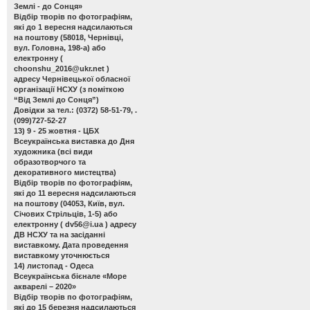
Землі - до Сонця»
Відбір творів по фотографіям,
які до 1 вересня надсилаються
на поштову (58018, Чернівці,
вул. Головна, 198-а) або
електронну (
choonshu_2016@ukr.net
)
адресу Чернівецької обласної
організації НСХУ (з поміткою
“Від Землі до Сонця”)
Довідки за тел.: (0372) 58-51-79, .
(099)727-52-27
13) 9 - 25 жовтня - ЦБХ
Всеукраїнська виставка до Дня
художника
(всі види
образотворчого та
декоративного мистецтва)
Відбір творів по фотографіям,
які до 11 вересня надсилаються
на поштову (04053, Київ, вул.
Січових Стрільців, 1-5) або
електронну (
dv56@i.ua
) адресу
ДВ НСХУ та на засіданні
виставкому. Дата проведення
виставкому уточнюється
14) листопад - Одеса
Всеукраїнська бієнале «Море
акварелі – 2020»
Відбір творів по фотографіям,
які до 15 березня надсилаються