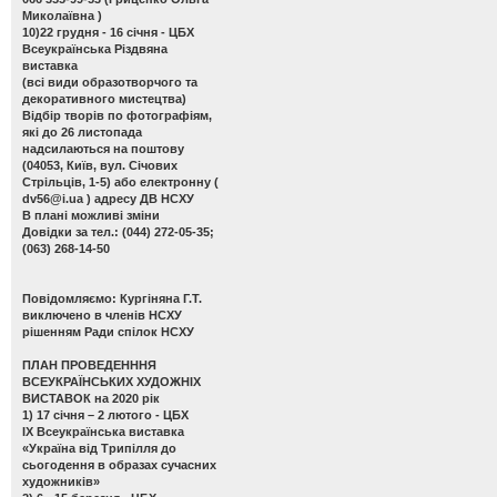
Миколаївна )
10)22 грудня - 16 січня - ЦБХ
Всеукраїнська Різдвяна
виставка
(всі види образотворчого та
декоративного мистецтва)
Відбір творів по фотографіям,
які до 26 листопада
надсилаються на поштову
(04053, Київ, вул. Січових
Стрільців, 1-5) або електронну (
dv56@i.ua
) адресу ДВ НСХУ
В плані можливі зміни
Довідки за тел.: (044) 272-05-35;
(063) 268-14-50
Повідомляємо: Кургіняна Г.Т.
виключено в членів НСХУ
рішенням Ради спілок НСХУ
ПЛАН ПРОВЕДЕНННЯ
ВСЕУКРАЇНСЬКИХ ХУДОЖНІХ
ВИСТАВОК на 2020 рік
1) 17 січня – 2 лютого - ЦБХ
ІХ Всеукраїнська виставка
«Україна від Трипілля до
сьогодення в образах сучасних
художників»