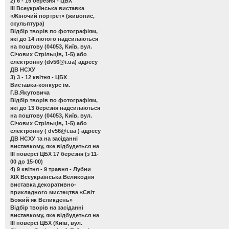
2) 6 - 15 березня - ЦБХ
ІІІ Всеукраїнська виставка
«Жіночий портрет»
(живопис,
скульптура)
Відбір творів по фотографіям,
які до 14 лютого надсилаються
на поштову (04053, Київ, вул.
Січових Стрільців, 1-5) або
електронну (
dv56@i.ua
) адресу
ДВ НСХУ
3) 3 - 12 квітня - ЦБХ
Виставка-конкурс ім.
Г.В.Якутовича
Відбір творів по фотографіям,
які до 13 березня надсилаються
на поштову (04053, Київ, вул.
Січових Стрільців, 1-5) або
електронну (
dv56@i.ua
) адресу
ДВ НСХУ та на засіданні
виставкому, яке відбудеться на
ІІІ поверсі ЦБХ 17 березня (з 11-
00 до 15-00)
4) 9 квітня - 9 травня - Лубни
ХІХ Всеукраїнська Великодня
виставка декоративно-
прикладного мистецтва «Світ
Божий як Великдень»
Відбір творів на засіданні
виставкому, яке відбудеться на
ІІІ поверсі ЦБХ (Київ, вул.