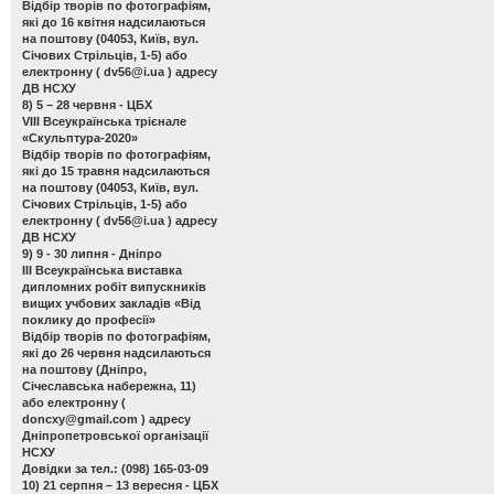
Відбір творів по фотографіям,
які до 16 квітня надсилаються
на поштову (04053, Київ, вул.
Січових Стрільців, 1-5) або
електронну (
dv56@i.ua
) адресу
ДВ НСХУ
8) 5 – 28 червня - ЦБХ
VIII Всеукраїнська трієнале
«Скульптура-2020»
Відбір творів по фотографіям,
які до 15 травня надсилаються
на поштову (04053, Київ, вул.
Січових Стрільців, 1-5) або
електронну (
dv56@i.ua
) адресу
ДВ НСХУ
9) 9 - 30 липня - Дніпро
ІІІ Всеукраїнська виставка
дипломних робіт випускників
вищих учбових закладів «Від
поклику до професії»
Відбір творів по фотографіям,
які до 26 червня надсилаються
на поштову (Дніпро,
Січеславська набережна, 11)
або електронну (
doncxy@gmail.com
) адресу
Дніпропетровської організації
НСХУ
Довідки за тел.: (098) 165-03-09
10) 21 серпня – 13 вересня - ЦБХ