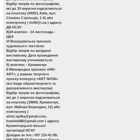
Відбір творів по фотографіям,
які до 10 вересня надсилаються
на поштову (04053, Київ, вул.
Січових Стрільців, 1-5) або
електронну (
dv56@i.ua
) адресу
ДВ НСХУ
8)28 жовтня – 14 листопада -
ЦБХ
VІ Всеукраїнська трієнале
художнього текстилю
Відбір творів на засіданні
виставкому. Дата проведення
виставкому уточнююється
9) жовтень - Кременчук
ІІ Міжнародна трієнале «НЮ-
АRТ», у рамках творчого
проєку-конкурсу «ART NOVA»
(всі види образотворчого та
декоративного мистецтва)
Відбір творів по фотографіям,
які до 1 вересня надсилаються
на поштову (39600, Кременчук,
вул. Майора Борищака, 12) або
електронну (
artist.spilka@gmail.com
,
hraniteli88@gmail.com
) адресу
Кременчуцької міської
організації НСХУ
Довідки за тел.: 097 133-41-99;
066 355-99-53 (Гриценко Ольга