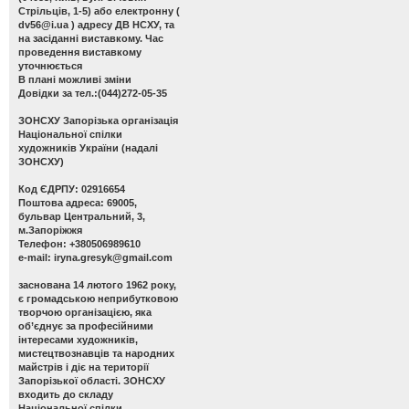
Стрільців, 1-5) або електронну (
dv56@i.ua
) адресу ДВ НСХУ, та
на засіданні виставкому. Час
проведення виставкому
уточнюється
В плані можливі зміни
Довідки за тел.:(044)272-05-35
ЗОНСХУ
Запорізька організація
Національної спілки
художників України (надалі
ЗОНСХУ)
Код ЄДРПУ: 02916654
Поштова адреса: 69005,
бульвар Центральний, 3,
м.Запоріжжя
Телефон: +380506989610
e-mail:
iryna.gresyk@gmail.com
заснована 14 лютого 1962 року,
є громадською неприбутковою
творчою організацією, яка
об’єднує за професійними
інтересами художників,
мистецтвознавців та народних
майстрів і діє на території
Запорізької області. ЗОНСХУ
входить до складу
Національної спілки