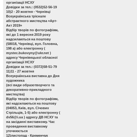
організації НСХУ
Довідки за тел.: (0532)52-56-19
10)2 - 20 жовтня - Чернівці
Всеукраїнська трієнале
абстрактного мистецтва «Арт-
Акт 2019»
Відбір творів по фотографіям,
які до 1 вересня 2019 року
надсилаються на поштову
(58018, Чернівці, вул. Головна,
198 а) або електронну (
mystec.bukovyny@ukr.net
)
адресу Чернівецької обласної
організації НСХУ
Довідки за тел.: (0372)58-51-79
11)11 - 27 жовтня
Всеукраїнська виставка до Дня
художника
(всі види образотворчого та
декоративно-прикладного
мистецтва)
Відбір творів по фотографіям,
які надсилаються на поштову
(04053, Київ, вул. Січових
Стрільців, 1-5) або електронну (
dv56@i.ua
) адресу ДВ НСХУ та
на засіданні виставкому. Час
проведення виставкому
уточнюється
12)листопад - Кременчук