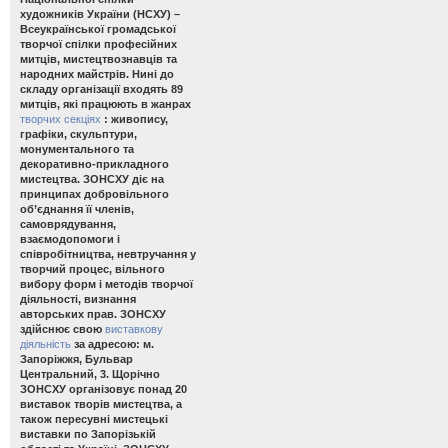
художників України (НСХУ) –
Всеукраїнської громадської
творчої спілки професійних
митців, мистецтвознавців та
народних майстрів. Нині до
складу організації входять 89
митців, які працюють в жанрах
творчих секціях
: живопису,
графіки, скульптури,
монументального та
декоративно-прикладного
мистецтва. ЗОНСХУ діє на
принципах добровільного
об’єднання її членів,
самоврядування,
взаємодопомоги і
співробітництва, невтручання у
творчий процес, вільного
вибору форм і методів творчої
діяльності, визнання
авторських прав. ЗОНСХУ
здійснює свою
виставкову
діяльність
за адресою: м.
Запоріжжя, Бульвар
Центральний, 3. Щорічно
ЗОНСХУ організовує понад 20
виставок творів мистецтва, а
також пересувні мистецькі
виставки по Запорізькій