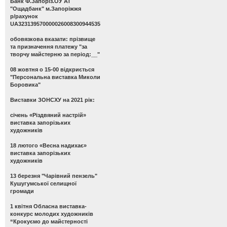
Банк Ф.Запоріз.ОУ АТ
"Ощадбанк" м.Запоріжжя
р/рахунок
UA323139570000026008300944535
обовязкова вказати: прізвище
та призначення платежу "за
творчу майстерню за період:__"
08 жовтня о 15-00 відкриється
"Персональна виставка Миколи
Боровика"
Виставки ЗОНСХУ на 2021 рік:
січень «Різдвяний настрій»
виставка запорізьких
художників
18 лютого «Весна надихає»
виставка запорізьких
художників
13 березня "Чарівний пензель"
Кушугумської селищної
громади
1 квітня Обласна виставка-
конкурс молодих художників
“Крокуємо до майстерності