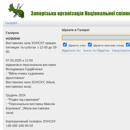
Галерея
Шукати в Галереї
Галерея
НОВИНИ
Виставкова зала ЗОНСХУ працює
Шукати опис
Шукати ключові слова
пятницях та суботах з 12-00 до 18-
Відмітити Усі
Зняти Усі Відмітки
Інвертувати
00.
07.03.2025 о 12:00
відкрилася персональна виставки
Володимира Гордійченка
- "Війна очима художника-
фронтовика"
Виставкова зала ЗОНСХУ, (Мала
виставкова зала)
Грудень 2024
- "Різдво під сиренами"
- "Персональна виставка Миколи
Боровика", (Мала виставкова
зала)
Корпоративний телефон ЗОНСХУ
+38-050-100-95-02