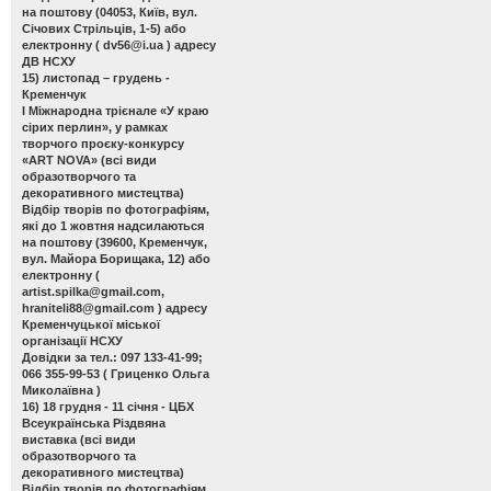
на поштову (04053, Київ, вул.
Січових Стрільців, 1-5) або
електронну (
dv56@i.ua
) адресу
ДВ НСХУ
15) листопад – грудень -
Кременчук
І Міжнародна трієнале «У краю
сірих перлин»
, у рамках
творчого проєку-конкурсу
«ART NOVA» (всі види
образотворчого та
декоративного мистецтва)
Відбір творів по фотографіям,
які до 1 жовтня надсилаються
на поштову (39600, Кременчук,
вул. Майора Борищака, 12) або
електронну (
artist.spilka@gmail.com
,
hraniteli88@gmail.com
) адресу
Кременчуцької міської
організації НСХУ
Довідки за тел.: 097 133-41-99;
066 355-99-53 ( Гриценко Ольга
Миколаївна )
16) 18 грудня - 11 січня - ЦБХ
Всеукраїнська Різдвяна
виставка
(всі види
образотворчого та
декоративного мистецтва)
Відбір творів по фотографіям,