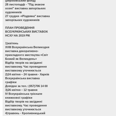
(реріховський фонд)
28 листопадф -
"Під знаком
осені" виставка запорізьких
художників
27 грудня -
«Різдвяна" виставка
запорізьких художників
ПЛАН ПРОВЕДЕННЯ
ВСЕУКРАЇНСЬКИХ ВИСТАВОК
НСХУ НА 2019 РІК
1)квітень
ХVІІІ Всеукраїнська Великодня
виставка декоративно-
прикладного мистецтва «Світ
Божий як Великдень»
Відбір творів на засіданні
виставкому. Час проведення
виставкому уточнюється
2)24 квітня – 24 травня - Харків
Всеукраїнська виставка
графіки
Довідки за тел.: (057)706 14 00
3)26 квітня – 12 травня
ІV Всеукраїнська трієнале
книжкової графіки
Відбір творів на засіданні
виставкому. Час проведення
виставкому уточнюється
4)травень - Кропивницький