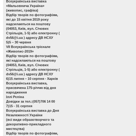
Всеукраїнська виставка
«Мальовнича Україна»
(живопис, графіка)
Відбір творів по фотографіям,
які до 15 квітня 2019 року
надсилаються на поштову
(04053, Київ, вул. Січових
Стрільців, 1-5) або електронну (
dv56@i.ua
) адресу ДВ НСХУ
5)5 – 30 червня
VІІ Всеукраїнська трієнале
«Живопис-2019»
Відбір творів по фотографіям,
які надсилаються на поштову
(04053, Київ, вул. Січових
Стрільців, 1-5) або електронну (
dv56@i.ua
) адресу ДВ НСХУ
6)15 липня – 10 серпня - Харків
Всеукраїнська виставка,
присвячена 175-річчю від дня
народження
Іллі Рєпіна
Довідки за тел.:(057)706 14 00
7)15 - 31 серпня
Всеукраїнська виставка до Дня
Незалежності України
(всі види образотворчого та
декоративно-прикладного
мистецтва)
Відбір творів по фотографіям,