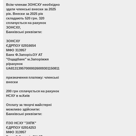
Всім членам ЗОНСХУ необхідно
здати членські внески за 2025
рік. Внески за 2025 рік
складають 520 грн. 320
сплачується на рахунок
ЗОНСХУ,
Банківські реквізити:
ЗОНСХУ
ЄДРПОУ 02916654
МФО 313957
Банк Ф.Запоріз.ОУ АТ
"Ощадбанк" м.Запоріжжя
р/рахунок
UA813139570000026009301150811
призначення платежу: членські
внески
200 грн сплачується на рахунок
НСХУ в м.Київ
Оплату за творчі майстерні
можливо здійснити:
Банківські реквізити:
ПЗО НСХУ "ЗХПК"
ЄДРПОУ 02914253
МФО 313957