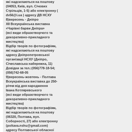
які надсилаються на поштову
(04053, Київ, вул. Січових
Стрільців, 1-5) або електронну (
dv56@i.ua
) адресу ДВ НСХУ
8)вересень - Дніпро
ХІІ Всеукраїнська виставка
«Чарівні барви Дніпра»
(всі види образотворчого та
декоративно-прикладного
мистецтва)
Відбір творів по фотографіям,
які надсилаються на поштову
адресу Дніпропетровської
організації НСХУ (Дніпро,
Січеславська набережна, 11)
Довідки за тел.:(056)778-18-54;
(056)742-68-05
9)вересень-жовтень - Полтава
Всеукраїнська виставка до 250-
річчя від дня народження
Івана Котляревського
(всі види образотворчого та
декоративно-прикладного
мистецтва)
Відбір творів по фотографіям,
які надсилаються на поштову
(06320, Полтава, вул.
Соборності, 27) або електронну
(
poltava.nshu@gmail.com
)
адресу Полтавської обласної