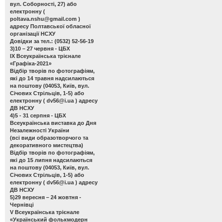
вул. Соборності, 27) або
електронну (
poltava.nshu@gmail.com
)
адресу Полтавської обласної
організації НСХУ
Довідки за тел.: (0532) 52-56-19
3)10 – 27 червня - ЦБХ
ІХ Всеукраїнська трієнале
«Графіка-2021»
Відбір творів по фотографіям,
які до 14 травня надсилаються
на поштову (04053, Київ, вул.
Січових Стрільців, 1-5) або
електронну (
dv56@i.ua
) адресу
ДВ НСХУ
4)5 - 31 серпня - ЦБХ
Всеукраїнська виставка до Дня
Незалежності України
(всі види образотворчого та
декоративного мистецтва)
Відбір творів по фотографіям,
які до 15 липня надсилаються
на поштову (04053, Київ, вул.
Січових Стрільців, 1-5) або
електронну (
dv56@i.ua
) адресу
ДВ НСХУ
5)29 вересня – 24 жовтня -
Чернівці
V Всеукраїнська трієнале
«Український фолькмодерн