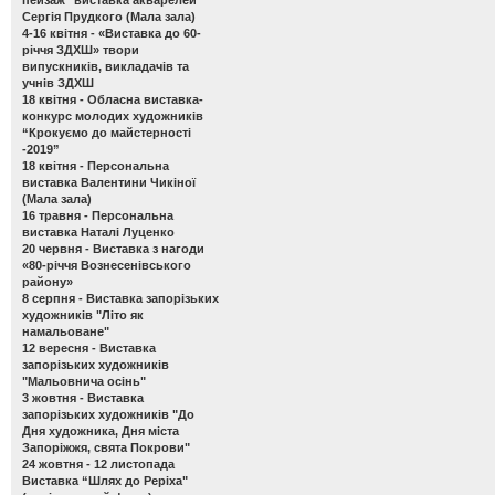
Сергія Прудкого (Мала зала)
4-16 квітня -
«Виставка до 60-
річчя ЗДХШ» твори
випускників, викладачів та
учнів ЗДХШ
18 квітня -
Обласна виставка-
конкурс молодих художників
“Крокуємо до майстерності
-2019”
18 квітня -
Персональна
виставка Валентини Чикіної
(Мала зала)
16 травня -
Персональна
виставка Наталі Луценко
20 червня -
Виставка з нагоди
«80-річчя Вознесенівського
району»
8 серпня -
Виставка запорізьких
художників "Літо як
намальоване"
12 вересня -
Виставка
запорізьких художників
"Мальовнича осінь"
3 жовтня -
Виставка
запорізьких художників "До
Дня художника, Дня міста
Запоріжжя, свята Покрови"
24 жовтня - 12 листопада
Виставка “Шлях до Реріха"