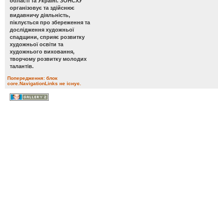
області та Україні. ЗОНСХУ
організовує та здійснює
видавничу діяльність,
піклується про збереження та
дослідження художньої
спадщини, сприяє розвитку
художньої освіти та
художнього виховання,
творчому розвитку молодих
талантів.
Попередження: блок
core.NavigationLinks не існує.