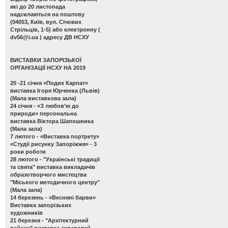
які до 20 листопада
надсилаються на поштову
(04053, Київ, вул. Січових
Стрільців, 1-5) або електронну (
dv56@i.ua
) адресу ДВ НСХУ
ВИСТАВКИ ЗАПОРІЗЬКОЇ
ОРГАНІЗАЦІЇ НСХУ НА 2019
20 -21 січня
«Подих Карпат»
виставка Ігоря Юрченка (Львів)
(Мала виставкова зала)
24 січня -
«З любов’ю до
природи» персональна
виставка Віктора Шапошника
(Мала зала)
7 лютого -
«Виставка портрету»
«Студії рисунку Запоріжжя» - 3
роки роботи
28 лютого -
"Українські традиції
та свята" виставка викладачів
образотворчого мистецтва
"Міського методичного центру"
(Мала зала)
14 березень -
«Весняні барви»
Виставка запорізьких
художників
21 березня -
"Архітектурний
пейзаж" виставка акварелей