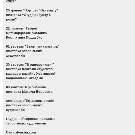
-2021”
20 травня "Портрет "Оксамиту"
виставка “Студії рисунку 5
років”
22 липень «Творчі
метаморфози» виставка
Костянтина Поддубко
02 вересня "Заквітчана палітра"
виставка запорізьких
художників
30 вересня "В одному човні"
виставка плакатів студентів
кафедри дизайну Хортицької
національної академії
08 жовтня Персональна
виставка Миколи Боровика
листопад «Під знаком осені»
виставка запорізьких
художників
грудень «Різдвяна» виставка
запорізьких художників
Сайт: dvnshu.com