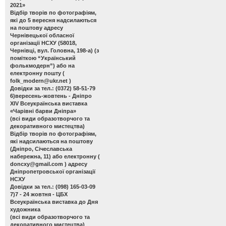
2021»
Відбір творів по фотографіям,
які до 5 вересня надсилаються
на поштову адресу
Чернівецької обласної
організації НСХУ (58018,
Чернівці, вул. Головна, 198-а) (з
поміткою “Український
фолькмодерн”) або на
електронну пошту (
folk_modern@ukr.net
)
Довідки за тел.: (0372) 58-51-79
6)вересень-жовтень - Дніпро
ХІV Всеукраїнська виставка
«Чарівні барви Дніпра»
(всі види образотворчого та
декоративного мистецтва)
Відбір творів по фотографіям,
які надсилаються на поштову
(Дніпро, Січеславська
набережна, 11) або електронну (
doncxy@gmail.com
) адресу
Дніпропетровської організації
НСХУ
Довідки за тел.: (098) 165-03-09
7)7 - 24 жовтня - ЦБХ
Всеукраїнська виставка до Дня
художника
(всі види образотворчого та
декоративного мистецтва)