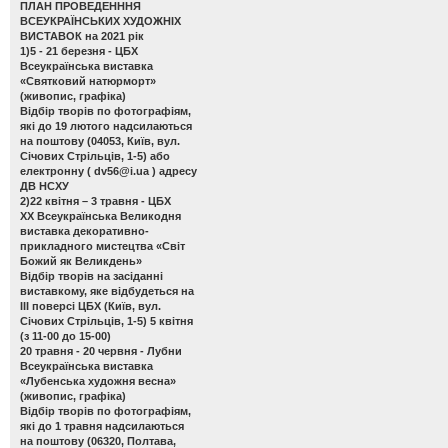
ПЛАН ПРОВЕДЕНННЯ
ВСЕУКРАЇНСЬКИХ ХУДОЖНІХ
ВИСТАВОК на 2021 рік
1)5 - 21 березня - ЦБХ
Всеукраїнська виставка
«Святковий натюрморт»
(живопис, графіка)
Відбір творів по фотографіям,
які до 19 лютого надсилаються
на поштову (04053, Київ, вул.
Січових Стрільців, 1-5) або
електронну (
dv56@i.ua
) адресу
ДВ НСХУ
2)22 квітня – 3 травня - ЦБХ
ХХ Всеукраїнська Великодня
виставка декоративно-
прикладного мистецтва «Світ
Божий як Великдень»
Відбір творів на засіданні
виставкому, яке відбудеться на
ІІІ поверсі ЦБХ (Київ, вул.
Січових Стрільців, 1-5) 5 квітня
(з 11-00 до 15-00)
20 травня - 20 червня - Лубни
Всеукраїнська виставка
«Лубенська художня весна»
(живопис, графіка)
Відбір творів по фотографіям,
які до 1 травня надсилаються
на поштову (06320, Полтава,