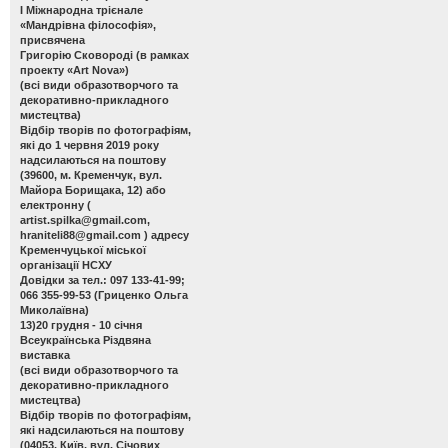
І Міжнародна трієнале
«Мандрівна філософія»,
присвячена
Григорію Сковороді (в рамках
проекту «Art Nova»)
(всі види образотворчого та
декоративно-прикладного
мистецтва)
Відбір творів по фотографіям,
які до 1 червня 2019 року
надсилаються на поштову
(39600, м. Кременчук, вул.
Майора Борищака, 12) або
електронну (
artist.spilka@gmail.com
,
hraniteli88@gmail.com
) адресу
Кременчуцької міської
організації НСХУ
Довідки за тел.: 097 133-41-99;
066 355-99-53 (Гриценко Ольга
Миколаївна)
13)20 грудня - 10 січня
Всеукраїнська Різдвяна
виставка
(всі види образотворчого та
декоративно-прикладного
мистецтва)
Відбір творів по фотографіям,
які надсилаються на поштову
(04053, Київ, вул. Січових