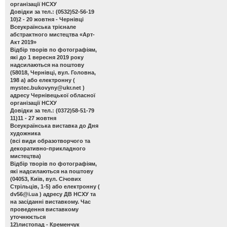
організації НСХУ
Довідки за тел.: (0532)52-56-19
10)2 - 20 жовтня - Чернівці
Всеукраїнська трієнале
абстрактного мистецтва «Арт-
Акт 2019»
Відбір творів по фотографіям,
які до 1 вересня 2019 року
надсилаються на поштову
(58018, Чернівці, вул. Головна,
198 а) або електронну (
mystec.bukovyny@ukr.net
)
адресу Чернівецької обласної
організації НСХУ
Довідки за тел.: (0372)58-51-79
11)11 - 27 жовтня
Всеукраїнська виставка до Дня
художника
(всі види образотворчого та
декоративно-прикладного
мистецтва)
Відбір творів по фотографіям,
які надсилаються на поштову
(04053, Київ, вул. Січових
Стрільців, 1-5) або електронну (
dv56@i.ua
) адресу ДВ НСХУ та
на засіданні виставкому. Час
проведення виставкому
уточнюється
12)листопад - Кременчук