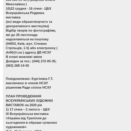
Миколаївна )
10)22 грудня - 16 січня - ЦБХ
Всеукраїнська Різдвяна
виставка
(всі види образотворчого та
декоративного мистецтва)
Відбір творів по фотографіям,
які до 26 листопада
надсилаються на поштову
(04053, Київ, вул. Січових
Стрільців, 1-5) або електронну (
dv56@i.ua
) адресу ДВ НСХУ
В плані можливі зміни
Довідки за тел.: (044) 272-05-35;
(063) 268-14-50
Повідомляємо: Кургіняна Г.Т.
виключено в членів НСХУ
рішенням Ради спілок НСХУ
ПЛАН ПРОВЕДЕНННЯ
ВСЕУКРАЇНСЬКИХ ХУДОЖНІХ
ВИСТАВОК на 2020 рік
1) 17 січня – 2 лютого - ЦБХ
ІХ Всеукраїнська виставка
«Україна від Трипілля до
сьогодення в образах сучасних
художників»