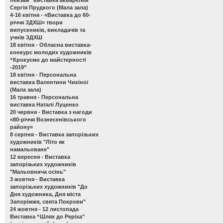
Сергія Прудкого (Мала зала)
4-16 квітня -
«Виставка до 60-
річчя ЗДХШ» твори
випускників, викладачів та
учнів ЗДХШ
18 квітня -
Обласна виставка-
конкурс молодих художників
“Крокуємо до майстерності
-2019”
18 квітня -
Персональна
виставка Валентини Чикіної
(Мала зала)
16 травня -
Персональна
виставка Наталі Луценко
20 червня -
Виставка з нагоди
«80-річчя Вознесенівського
району»
8 серпня -
Виставка запорізьких
художників "Літо як
намальоване"
12 вересня -
Виставка
запорізьких художників
"Мальовнича осінь"
3 жовтня -
Виставка
запорізьких художників "До
Дня художника, Дня міста
Запоріжжя, свята Покрови"
24 жовтня - 12 листопада
Виставка “Шлях до Реріха"