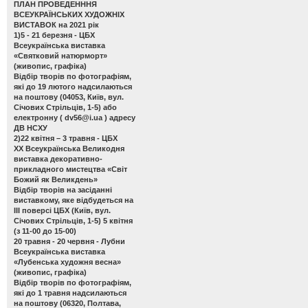
ПЛАН ПРОВЕДЕНННЯ
ВСЕУКРАЇНСЬКИХ ХУДОЖНІХ
ВИСТАВОК на 2021 рік
1)5 - 21 березня - ЦБХ
Всеукраїнська виставка
«Святковий натюрморт»
(живопис, графіка)
Відбір творів по фотографіям,
які до 19 лютого надсилаються
на поштову (04053, Київ, вул.
Січових Стрільців, 1-5) або
електронну (
dv56@i.ua
) адресу
ДВ НСХУ
2)22 квітня – 3 травня - ЦБХ
ХХ Всеукраїнська Великодня
виставка декоративно-
прикладного мистецтва «Світ
Божий як Великдень»
Відбір творів на засіданні
виставкому, яке відбудеться на
ІІІ поверсі ЦБХ (Київ, вул.
Січових Стрільців, 1-5) 5 квітня
(з 11-00 до 15-00)
20 травня - 20 червня - Лубни
Всеукраїнська виставка
«Лубенська художня весна»
(живопис, графіка)
Відбір творів по фотографіям,
які до 1 травня надсилаються
на поштову (06320, Полтава,