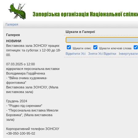
Галерея
Шукати в Галереї
Галерея
НОВИНИ
Виставкова зала ЗОНСХУ працює
Шукати опис
Шукати ключові слова
пятницях та суботах з 12-00 до 18-
Відмітити Усі
Зняти Усі Відмітки
Інвертувати
00.
07.03.2025 о 12:00
відкрилася персональна виставки
Володимира Гордійченка
- "Війна очима художника-
фронтовика"
Виставкова зала ЗОНСХУ, (Мала
виставкова зала)
Грудень 2024
- "Різдво під сиренами"
- "Персональна виставка Миколи
Боровика", (Мала виставкова
зала)
Корпоративний телефон ЗОНСХУ
+38-050-100-95-02