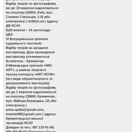
Відбір творів по фотографіям,
які до 10 вересня надсилаються
на поштову (04053, Київ, вул.
Січових Стрільців, 1-5) або
електронну (
dv56@i.ua
) адресу
ДВ НСХУ
8)28 жовтня – 14 листопада -
ЦБХ
VІ Всеукраїнська трієнале
художнього текстилю
Відбір творів на засіданні
виставкому. Дата проведення
виставкому уточнююється
9) жовтень - Кременчук
ІІ Міжнародна трієнале «НЮ-
АRТ», у рамках творчого
проєку-конкурсу «ART NOVA»
(всі види образотворчого та
декоративного мистецтва)
Відбір творів по фотографіям,
які до 1 вересня надсилаються
на поштову (39600, Кременчук,
вул. Майора Борищака, 12) або
електронну (
artist.spilka@gmail.com
,
hraniteli88@gmail.com
) адресу
Кременчуцької міської
організації НСХУ
Довідки за тел.: 097 133-41-99;
066 355-99-53 (Гриценко Ольга