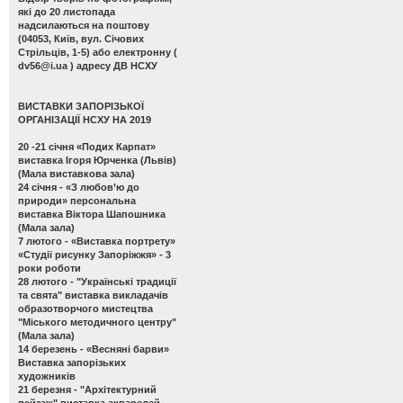
які до 20 листопада
надсилаються на поштову
(04053, Київ, вул. Січових
Стрільців, 1-5) або електронну (
dv56@i.ua
) адресу ДВ НСХУ
ВИСТАВКИ ЗАПОРІЗЬКОЇ
ОРГАНІЗАЦІЇ НСХУ НА 2019
20 -21 січня
«Подих Карпат»
виставка Ігоря Юрченка (Львів)
(Мала виставкова зала)
24 січня -
«З любов’ю до
природи» персональна
виставка Віктора Шапошника
(Мала зала)
7 лютого -
«Виставка портрету»
«Студії рисунку Запоріжжя» - 3
роки роботи
28 лютого -
"Українські традиції
та свята" виставка викладачів
образотворчого мистецтва
"Міського методичного центру"
(Мала зала)
14 березень -
«Весняні барви»
Виставка запорізьких
художників
21 березня -
"Архітектурний
пейзаж" виставка акварелей