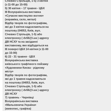
Січових Стрільців, 1-5) 3 квітня
(з 11-00 до 15-00)
5) 30 квітня – 17 травня - ЦБХ
ІІІ Всеукраїнська виставка
«Сучасне мистецтво вогню»
(кераміка, скло, метал)
Відбір творів по фотографіям,
які до 3 квітня надсилаються на
поштову (04053, Київ, вул.
Січових Стрільців, 1-5) або
електронну (
dv56@i.ua
) адресу
ДВ НСХУ та на засіданні
виставкому, яке відбудеться на
ІІІ поверсі ЦБХ 14 квітня (з 11-00
до 15-00)
6) 22 - 31 травня - ЦБХ
Всеукраїнська виставка
київського графічного пейзажу
«Художники Києва - рідному
місту»
Відбір творів по фотографіям,
які до 1 травня надсилаються
на поштову (04053, Київ, вул.
Січових Стрільців, 1-5) або
електронну (
dv56@i.ua
) адресу
ДВ НСХУ
7) травень - Чернівці
Всеукраїнська виставка
«Мальовнича Україна»
(живопис, графіка)