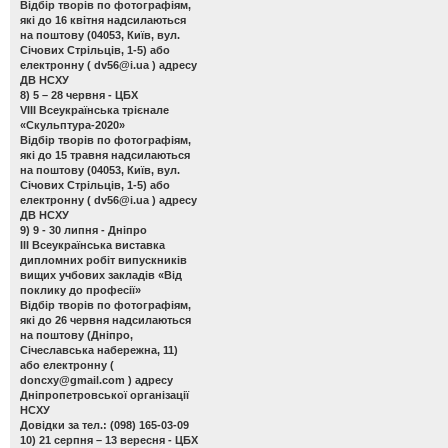
Відбір творів по фотографіям,
які до 16 квітня надсилаються
на поштову (04053, Київ, вул.
Січових Стрільців, 1-5) або
електронну (
dv56@i.ua
) адресу
ДВ НСХУ
8) 5 – 28 червня - ЦБХ
VIII Всеукраїнська трієнале
«Скульптура-2020»
Відбір творів по фотографіям,
які до 15 травня надсилаються
на поштову (04053, Київ, вул.
Січових Стрільців, 1-5) або
електронну (
dv56@i.ua
) адресу
ДВ НСХУ
9) 9 - 30 липня - Дніпро
ІІІ Всеукраїнська виставка
дипломних робіт випускників
вищих учбових закладів «Від
поклику до професії»
Відбір творів по фотографіям,
які до 26 червня надсилаються
на поштову (Дніпро,
Січеславська набережна, 11)
або електронну (
doncxy@gmail.com
) адресу
Дніпропетровської організації
НСХУ
Довідки за тел.: (098) 165-03-09
10) 21 серпня – 13 вересня - ЦБХ