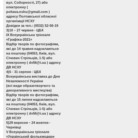
вул. Соборності, 27) або
електронну (
poltava.nshu@gmail.com
)
адресу Полтавської обласної
організації НСХУ
Довідки за тел.: (0532) 52-56-19
3)10 – 27 червня - ЦБХ
ІХ Всеукраїнська трієнале
«Графіка-2021»
Відбір творів по фотографіям,
які до 14 травня надсилаються
на поштову (04053, Київ, вул.
Січових Стрільців, 1-5) або
електронну (
dv56@i.ua
) адресу
ДВ НСХУ
4)5 - 31 серпня - ЦБХ
Всеукраїнська виставка до Дня
Незалежності України
(всі види образотворчого та
декоративного мистецтва)
Відбір творів по фотографіям,
які до 15 липня надсилаються
на поштову (04053, Київ, вул.
Січових Стрільців, 1-5) або
електронну (
dv56@i.ua
) адресу
ДВ НСХУ
5)29 вересня – 24 жовтня -
Чернівці
V Всеукраїнська трієнале
«Український фолькмодерн