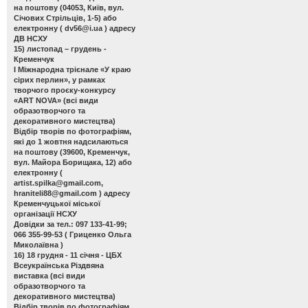
на поштову (04053, Київ, вул.
Січових Стрільців, 1-5) або
електронну (
dv56@i.ua
) адресу
ДВ НСХУ
15) листопад – грудень -
Кременчук
І Міжнародна трієнале «У краю
сірих перлин»
, у рамках
творчого проєку-конкурсу
«ART NOVA» (всі види
образотворчого та
декоративного мистецтва)
Відбір творів по фотографіям,
які до 1 жовтня надсилаються
на поштову (39600, Кременчук,
вул. Майора Борищака, 12) або
електронну (
artist.spilka@gmail.com
,
hraniteli88@gmail.com
) адресу
Кременчуцької міської
організації НСХУ
Довідки за тел.: 097 133-41-99;
066 355-99-53 ( Гриценко Ольга
Миколаївна )
16) 18 грудня - 11 січня - ЦБХ
Всеукраїнська Різдвяна
виставка
(всі види
образотворчого та
декоративного мистецтва)
Відбір творів по фотографіям,