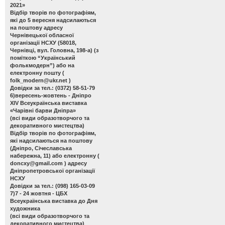
2021»
Відбір творів по фотографіям,
які до 5 вересня надсилаються
на поштову адресу
Чернівецької обласної
організації НСХУ (58018,
Чернівці, вул. Головна, 198-а) (з
поміткою “Український
фолькмодерн”) або на
електронну пошту (
folk_modern@ukr.net
)
Довідки за тел.: (0372) 58-51-79
6)вересень-жовтень - Дніпро
ХІV Всеукраїнська виставка
«Чарівні барви Дніпра»
(всі види образотворчого та
декоративного мистецтва)
Відбір творів по фотографіям,
які надсилаються на поштову
(Дніпро, Січеславська
набережна, 11) або електронну (
doncxy@gmail.com
) адресу
Дніпропетровської організації
НСХУ
Довідки за тел.: (098) 165-03-09
7)7 - 24 жовтня - ЦБХ
Всеукраїнська виставка до Дня
художника
(всі види образотворчого та
декоративного мистецтва)