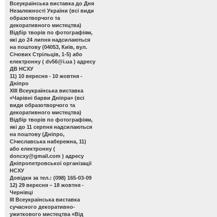
Всеукраїнська виставка до Дня
Незалежності України
(всі види
образотворчого та
декоративного мистецтва)
Відбір творів по фотографіям,
які до 24 липня надсилаються
на поштову (04053, Київ, вул.
Січових Стрільців, 1-5) або
електронну (
dv56@i.ua
) адресу
ДВ НСХУ
11) 10 вересня - 10 жовтня -
Дніпро
ХІІІ Всеукраїнська виставка
«Чарівні барви Дніпра»
(всі
види образотворчого та
декоративного мистецтва)
Відбір творів по фотографіям,
які до 11 серпня надсилаються
на поштову (Дніпро,
Січеславська набережна, 11)
або електронну (
doncxy@gmail.com
) адресу
Дніпропетровської організації
НСХУ
Довідки за тел.: (098) 165-03-09
12) 29 вересня – 18 жовтня -
Чернівці
ІІІ Всеукраїнська виставка
сучасного декоративно-
ужиткового мистецтва «Від