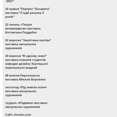
-2021”
20 травня "Портрет "Оксамиту"
виставка “Студії рисунку 5
років”
22 липень «Творчі
метаморфози» виставка
Костянтина Поддубко
02 вересня "Заквітчана палітра"
виставка запорізьких
художників
30 вересня "В одному човні"
виставка плакатів студентів
кафедри дизайну Хортицької
національної академії
08 жовтня Персональна
виставка Миколи Боровика
листопад «Під знаком осені»
виставка запорізьких
художників
грудень «Різдвяна» виставка
запорізьких художників
Сайт: dvnshu.com