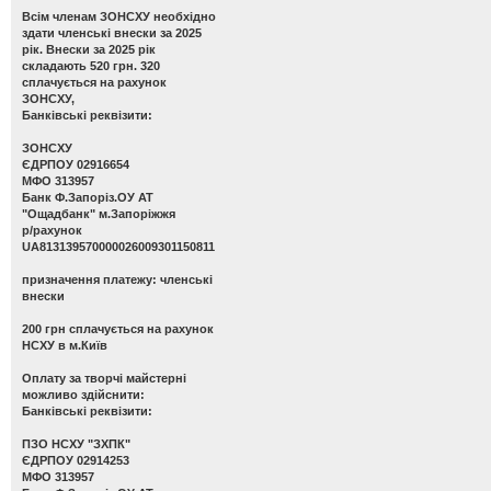
Всім членам ЗОНСХУ необхідно
здати членські внески за 2025
рік. Внески за 2025 рік
складають 520 грн. 320
сплачується на рахунок
ЗОНСХУ,
Банківські реквізити:
ЗОНСХУ
ЄДРПОУ 02916654
МФО 313957
Банк Ф.Запоріз.ОУ АТ
"Ощадбанк" м.Запоріжжя
р/рахунок
UA813139570000026009301150811
призначення платежу: членські
внески
200 грн сплачується на рахунок
НСХУ в м.Київ
Оплату за творчі майстерні
можливо здійснити:
Банківські реквізити:
ПЗО НСХУ "ЗХПК"
ЄДРПОУ 02914253
МФО 313957