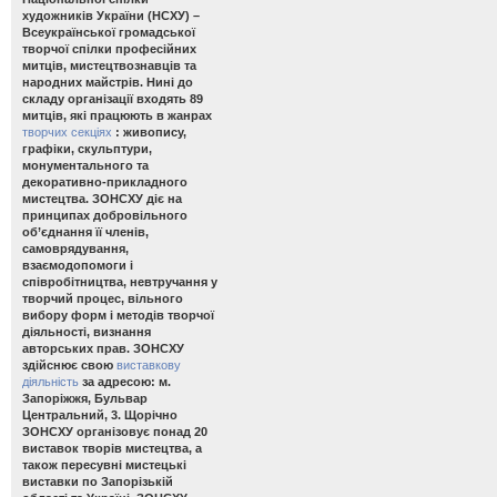
художників України (НСХУ) –
Всеукраїнської громадської
творчої спілки професійних
митців, мистецтвознавців та
народних майстрів. Нині до
складу організації входять 89
митців, які працюють в жанрах
творчих секціях
: живопису,
графіки, скульптури,
монументального та
декоративно-прикладного
мистецтва. ЗОНСХУ діє на
принципах добровільного
об’єднання її членів,
самоврядування,
взаємодопомоги і
співробітництва, невтручання у
творчий процес, вільного
вибору форм і методів творчої
діяльності, визнання
авторських прав. ЗОНСХУ
здійснює свою
виставкову
діяльність
за адресою: м.
Запоріжжя, Бульвар
Центральний, 3. Щорічно
ЗОНСХУ організовує понад 20
виставок творів мистецтва, а
також пересувні мистецькі
виставки по Запорізькій