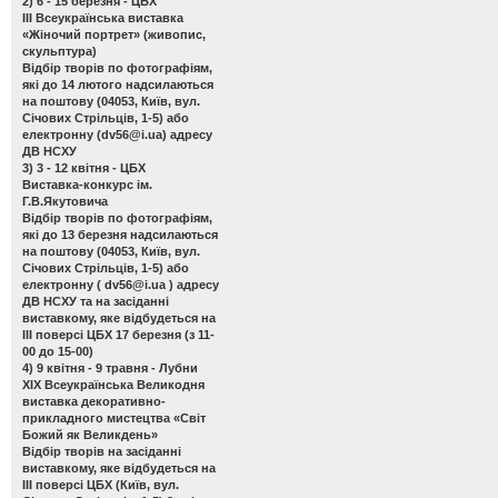
2) 6 - 15 березня - ЦБХ
ІІІ Всеукраїнська виставка
«Жіночий портрет»
(живопис,
скульптура)
Відбір творів по фотографіям,
які до 14 лютого надсилаються
на поштову (04053, Київ, вул.
Січових Стрільців, 1-5) або
електронну (
dv56@i.ua
) адресу
ДВ НСХУ
3) 3 - 12 квітня - ЦБХ
Виставка-конкурс ім.
Г.В.Якутовича
Відбір творів по фотографіям,
які до 13 березня надсилаються
на поштову (04053, Київ, вул.
Січових Стрільців, 1-5) або
електронну (
dv56@i.ua
) адресу
ДВ НСХУ та на засіданні
виставкому, яке відбудеться на
ІІІ поверсі ЦБХ 17 березня (з 11-
00 до 15-00)
4) 9 квітня - 9 травня - Лубни
ХІХ Всеукраїнська Великодня
виставка декоративно-
прикладного мистецтва «Світ
Божий як Великдень»
Відбір творів на засіданні
виставкому, яке відбудеться на
ІІІ поверсі ЦБХ (Київ, вул.