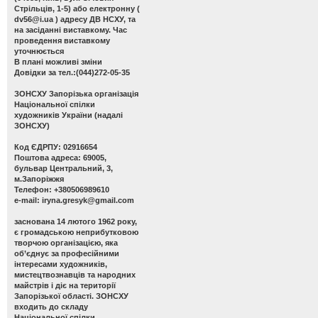
Стрільців, 1-5) або електронну (
dv56@i.ua
) адресу ДВ НСХУ, та
на засіданні виставкому. Час
проведення виставкому
уточнюється
В плані можливі зміни
Довідки за тел.:(044)272-05-35
ЗОНСХУ
Запорізька організація
Національної спілки
художників України (надалі
ЗОНСХУ)
Код ЄДРПУ: 02916654
Поштова адреса: 69005,
бульвар Центральний, 3,
м.Запоріжжя
Телефон: +380506989610
e-mail:
iryna.gresyk@gmail.com
заснована 14 лютого 1962 року,
є громадською неприбутковою
творчою організацією, яка
об’єднує за професійними
інтересами художників,
мистецтвознавців та народних
майстрів і діє на території
Запорізької області. ЗОНСХУ
входить до складу
Національної спілки