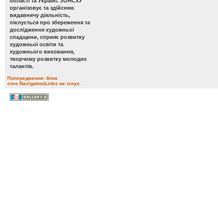
області та Україні. ЗОНСХУ
організовує та здійснює
видавничу діяльність,
піклується про збереження та
дослідження художньої
спадщини, сприяє розвитку
художньої освіти та
художнього виховання,
творчому розвитку молодих
талантів.
Попередження: блок
core.NavigationLinks не існує.