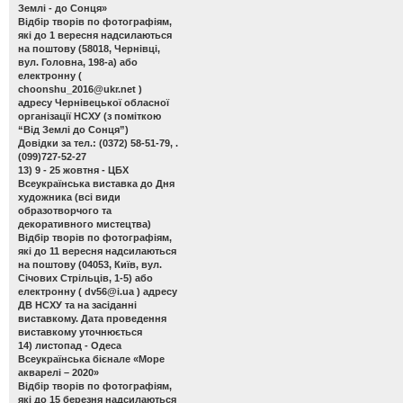
Землі - до Сонця»
Відбір творів по фотографіям,
які до 1 вересня надсилаються
на поштову (58018, Чернівці,
вул. Головна, 198-а) або
електронну (
choonshu_2016@ukr.net
)
адресу Чернівецької обласної
організації НСХУ (з поміткою
“Від Землі до Сонця”)
Довідки за тел.: (0372) 58-51-79, .
(099)727-52-27
13) 9 - 25 жовтня - ЦБХ
Всеукраїнська виставка до Дня
художника
(всі види
образотворчого та
декоративного мистецтва)
Відбір творів по фотографіям,
які до 11 вересня надсилаються
на поштову (04053, Київ, вул.
Січових Стрільців, 1-5) або
електронну (
dv56@i.ua
) адресу
ДВ НСХУ та на засіданні
виставкому. Дата проведення
виставкому уточнюється
14) листопад - Одеса
Всеукраїнська бієнале «Море
акварелі – 2020»
Відбір творів по фотографіям,
які до 15 березня надсилаються