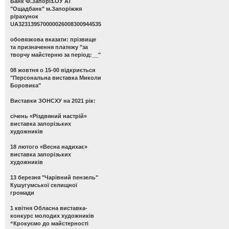
Банк Ф.Запоріз.ОУ АТ
"Ощадбанк" м.Запоріжжя
р/рахунок
UA323139570000026008300944535
обовязкова вказати: прізвище
та призначення платежу "за
творчу майстерню за період:__"
08 жовтня о 15-00 відкриється
"Персональна виставка Миколи
Боровика"
Виставки ЗОНСХУ на 2021 рік:
січень «Різдвяний настрій»
виставка запорізьких
художників
18 лютого «Весна надихає»
виставка запорізьких
художників
13 березня "Чарівний пензель"
Кушугумської селищної
громади
1 квітня Обласна виставка-
конкурс молодих художників
“Крокуємо до майстерності