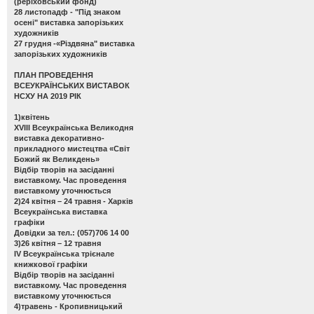
(реріховський фонд)
28 листопадф -
"Під знаком
осені" виставка запорізьких
художників
27 грудня -
«Різдвяна" виставка
запорізьких художників
ПЛАН ПРОВЕДЕННЯ
ВСЕУКРАЇНСЬКИХ ВИСТАВОК
НСХУ НА 2019 РІК
1)квітень
ХVІІІ Всеукраїнська Великодня
виставка декоративно-
прикладного мистецтва «Світ
Божий як Великдень»
Відбір творів на засіданні
виставкому. Час проведення
виставкому уточнюється
2)24 квітня – 24 травня - Харків
Всеукраїнська виставка
графіки
Довідки за тел.: (057)706 14 00
3)26 квітня – 12 травня
ІV Всеукраїнська трієнале
книжкової графіки
Відбір творів на засіданні
виставкому. Час проведення
виставкому уточнюється
4)травень - Кропивницький