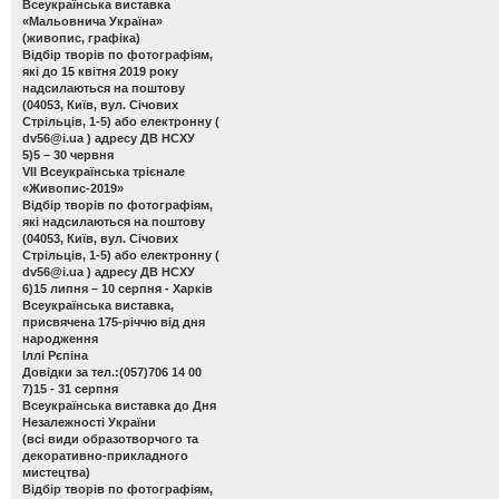
Всеукраїнська виставка
«Мальовнича Україна»
(живопис, графіка)
Відбір творів по фотографіям,
які до 15 квітня 2019 року
надсилаються на поштову
(04053, Київ, вул. Січових
Стрільців, 1-5) або електронну (
dv56@i.ua
) адресу ДВ НСХУ
5)5 – 30 червня
VІІ Всеукраїнська трієнале
«Живопис-2019»
Відбір творів по фотографіям,
які надсилаються на поштову
(04053, Київ, вул. Січових
Стрільців, 1-5) або електронну (
dv56@i.ua
) адресу ДВ НСХУ
6)15 липня – 10 серпня - Харків
Всеукраїнська виставка,
присвячена 175-річчю від дня
народження
Іллі Рєпіна
Довідки за тел.:(057)706 14 00
7)15 - 31 серпня
Всеукраїнська виставка до Дня
Незалежності України
(всі види образотворчого та
декоративно-прикладного
мистецтва)
Відбір творів по фотографіям,