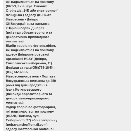
які надсилаються на поштову
(04053, Київ, вул. Січових
Стрільців, 1-5) або електронну (
dv56@i.ua
) адресу ДВ НСХУ
8)вересень - Дніпро
ХІІ Всеукраїнська виставка
«Чарівні барви Дніпра»
(всі види образотворчого та
декоративно-прикладного
мистецтва)
Відбір творів по фотографіям,
які надсилаються на поштову
адресу Дніпропетровської
організації НСХУ (Дніпро,
Січеславська набережна, 11)
Довідки за тел.:(056)778-18-54;
(056)742-68-05
9)вересень-жовтень - Полтава
Всеукраїнська виставка до 250-
річчя від дня народження
Івана Котляревського
(всі види образотворчого та
декоративно-прикладного
мистецтва)
Відбір творів по фотографіям,
які надсилаються на поштову
(06320, Полтава, вул.
Соборності, 27) або електронну
(
poltava.nshu@gmail.com
)
адресу Полтавської обласної