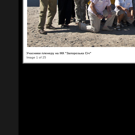
Учасники пленеру на ІКК "Запорозька Січ"
Image 1 of 25