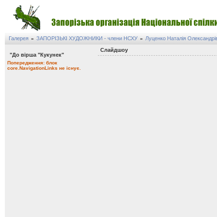
Галерея
ЗАПОРІЗЬКІ ХУДОЖНИКИ - члени НСХУ
Луценко Наталія Олександрі
»
»
Слайдшоу
"До вiрша "Кукунек"
Попередження: блок
core.NavigationLinks не існує.