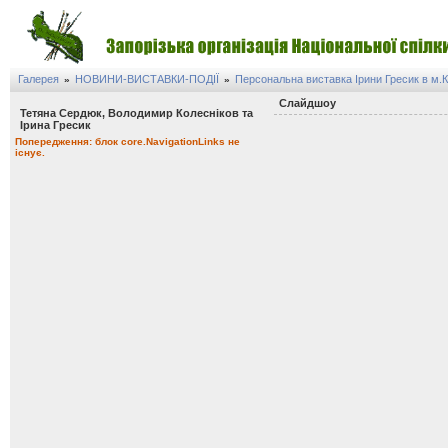
Галерея
НОВИНИ-ВИСТАВКИ-ПОДІЇ
Персональна виставка Ірини Гресик в м.К
»
»
Слайдшоу
Тетяна Сердюк, Володимир Колесніков та
Ірина Гресик
Попередження: блок core.NavigationLinks не
існує.