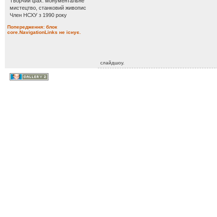
Творчий фах: монументальне
мистецтво, станковий живопис
Член НСХУ з 1990 року
Попередження: блок
core.NavigationLinks не існує.
слайдшоу.