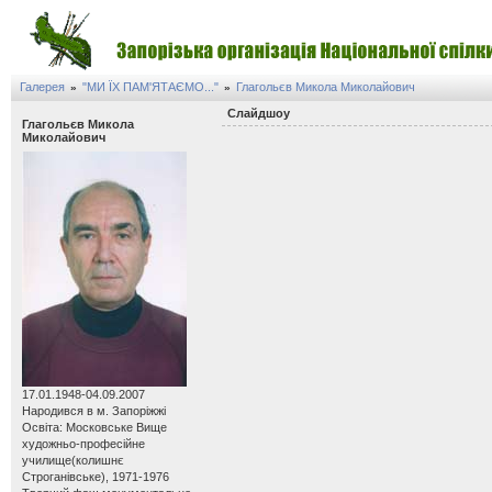
Галерея
"МИ ЇХ ПАМ'ЯТАЄМО..."
Глагольєв Микола Миколайович
»
»
Слайдшоу
Глагольєв Микола
Миколайович
17.01.1948-04.09.2007
Народився в м. Запоріжжі
Освіта: Московське Вище
художньо-професійне
училище(колишнє
Строганівське), 1971-1976