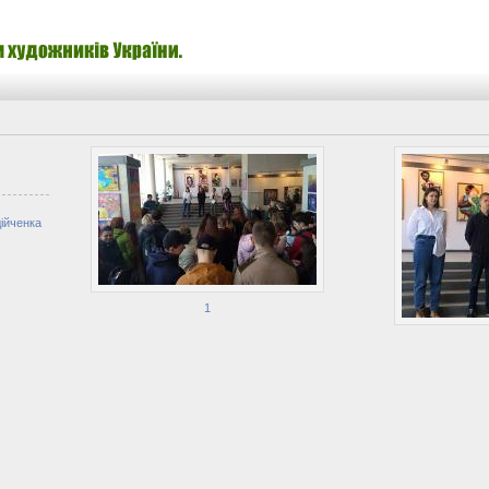
ійченка
1