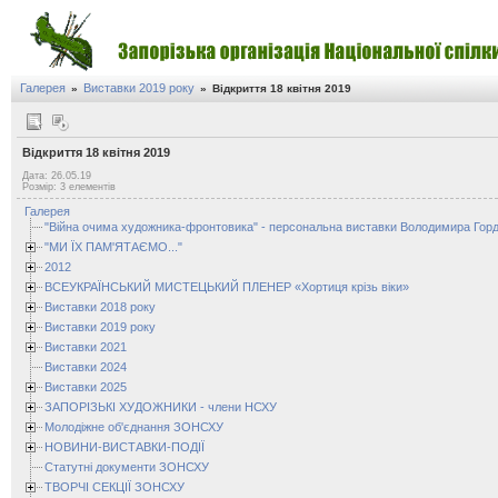
Галерея
Виставки 2019 року
»
»
Відкриття 18 квітня 2019
Відкриття 18 квітня 2019
Дата: 26.05.19
Розмір: 3 елементів
Галерея
"Війна очима художника-фронтовика" - персональна виставки Володимира Горд
"МИ ЇХ ПАМ'ЯТАЄМО..."
2012
ВСЕУКРАЇНСЬКИЙ МИСТЕЦЬКИЙ ПЛЕНЕР «Хортиця крізь віки»
Виставки 2018 року
Виставки 2019 року
Виставки 2021
Виставки 2024
Виставки 2025
ЗАПОРІЗЬКІ ХУДОЖНИКИ - члени НСХУ
Молодіжне об'єднання ЗОНСХУ
НОВИНИ-ВИСТАВКИ-ПОДІЇ
Статутні документи ЗОНСХУ
ТВОРЧІ СЕКЦІЇ ЗОНСХУ