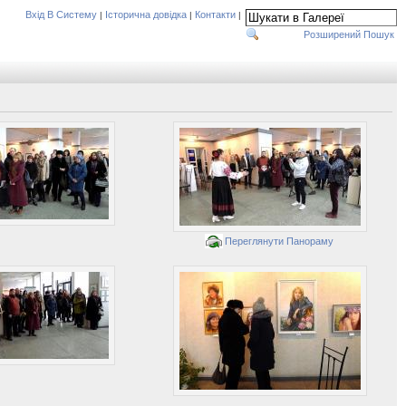
Вхід В Систему
Історична довідка
Контакти
|
|
|
Розширений Пошук
Переглянути Панораму