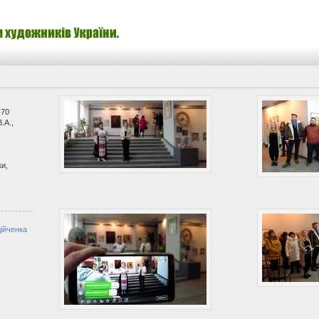
-70
.А.,
ки,
ійченка