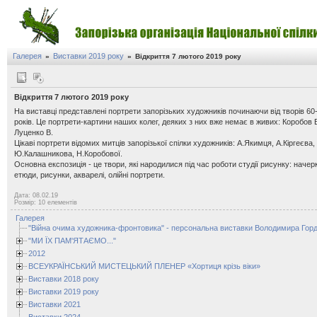
Галерея
Виставки 2019 року
»
»
Відкриття 7 лютого 2019 року
Відкриття 7 лютого 2019 року
На виставці представлені портрети запорізьких художників починаючи від творів 60
років. Це портрети-картини наших колег, деяких з них вже немає в живих: Коробов В
Луценко В.
Цікаві портрети відомих митців запорізької спілки художників: А.Якимця, А.Кіргеєва,
Ю.Калашникова, Н.Коробової.
Основна експозиція - це твори, які народилися під час роботи студії рисунку: начер
етюди, рисунки, акварелі, олійні портрети.
Дата: 08.02.19
Розмір: 10 елементів
Галерея
"Війна очима художника-фронтовика" - персональна виставки Володимира Горд
"МИ ЇХ ПАМ'ЯТАЄМО..."
2012
ВСЕУКРАЇНСЬКИЙ МИСТЕЦЬКИЙ ПЛЕНЕР «Хортиця крізь віки»
Виставки 2018 року
Виставки 2019 року
Виставки 2021