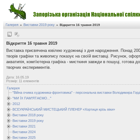
Галерея
Виставки 2019 року
»
»
Відкриття 16 травня 2019
Відкриття 16 травня 2019
Виставка присвячена ювілею художниці з дня народження. Понад 20
творів графіки та живопису показує на своїй виставці. Рисунок, офорт
акватипія, комп'ютерна графіка - мисткиня завжди в пошуці, готова до
творчих експериментів.
Дата: 16.05.19
Розмір: 11 елементів
Галерея
"Війна очима художника-фронтовика" - персональна виставки Володимира Горд
"МИ ЇХ ПАМ'ЯТАЄМО..."
2012
ВСЕУКРАЇНСЬКИЙ МИСТЕЦЬКИЙ ПЛЕНЕР «Хортиця крізь віки»
Виставки 2018 року
Виставки 2019 року
Виставки 2021
Виставки 2024
Виставки 2025