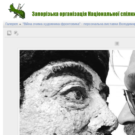
Галерея
"Війна очима художника-фронтовика" - персональна виставки Володими
»