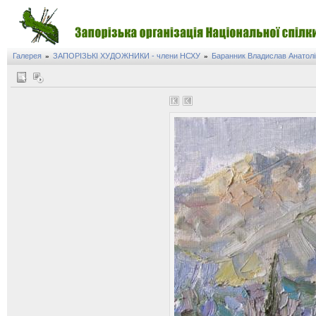
Галерея
ЗАПОРІЗЬКІ ХУДОЖНИКИ - члени НСХУ
Баранник Владислав Анатол
»
»
на виставки Володимира Гордійченка
 крізь віки»