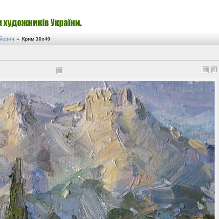
ійович
»
Крим 30х40