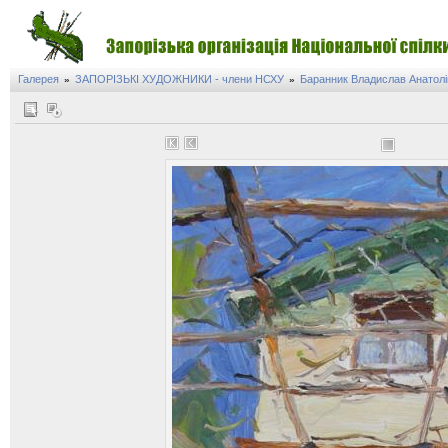
Галерея
ЗАПОРІЗЬКІ ХУДОЖНИКИ - члени НСХУ
Баранник Владислав Анатол
»
»
на виставки Володимира Гордійченка
 крізь віки»