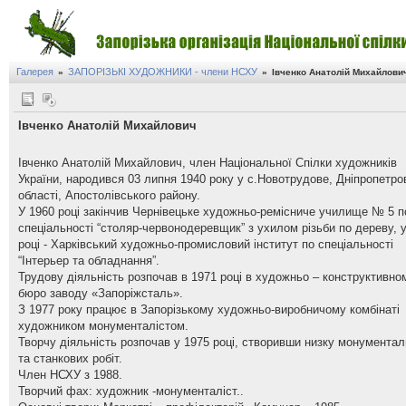
Галерея
ЗАПОРІЗЬКІ ХУДОЖНИКИ - члени НСХУ
»
»
Івченко Анатолій Михайлови
Івченко Анатолій Михайлович
Івченко Анатолій Михайлович, член Національної Спілки художників
України, народився 03 липня 1940 року у с.Новотрудове, Дніпропетро
області, Апостолівського району.
У 1960 році закінчив Чернівецьке художньо-ремісниче училище № 5 п
спеціальності “столяр-червонодеревщик” з ухилом різьби по дереву, 
році - Харківський художньо-промисловий інститут по спеціальності
“Інтерьер та обладнання”.
Трудову діяльність розпочав в 1971 році в художньо – конструктивно
бюро заводу «Запоріжсталь».
З 1977 року працює в Запорізькому художньо-виробничому комбінаті
художником монументалістом.
Творчу діяльність розпочав у 1975 році, створивши низку монумента
та станкових робіт.
Член НСХУ з 1988.
Творчий фах: художник -монументаліст..