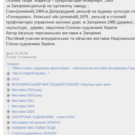
Основні твори: Маркетрі – профілакторій «Комунар», 1985
,м.Запоріжжя;рельєф на гуртожитку заводу ;
Сом»(алюміній),1984,м.Дніпрорудний; рельєф на будинку культури с
«Головурово», Київської обл.(алюміній),1978.; рельєф в столовій
профілакторію управління залізних доріг, м.Запоріжжя,1986.(дерево).;
скульптура , дерево, закуплена Спілкою художників України
Автор багатьох персональних виставок в Запоріжжі.
Постійний учасник всеукраїнських та обласних виставок Національної
Спілки художників України.
Дата: 03.06.08
Розмір: 6 елементів
Галерея
"Війна очима художника-фронтовика" - персональна виставки Володимира Горд
"МИ ЇХ ПАМ'ЯТАЄМО..."
2012
ВСЕУКРАЇНСЬКИЙ МИСТЕЦЬКИЙ ПЛЕНЕР «Хортиця крізь віки»
Виставки 2018 року
Виставки 2019 року
Виставки 2021
Виставки 2024
Виставки 2025
ЗАПОРІЗЬКІ ХУДОЖНИКИ - члени НСХУ
Молодіжне об'єднання ЗОНСХУ
НОВИНИ-ВИСТАВКИ-ПОДІЇ
Статутні документи ЗОНСХУ