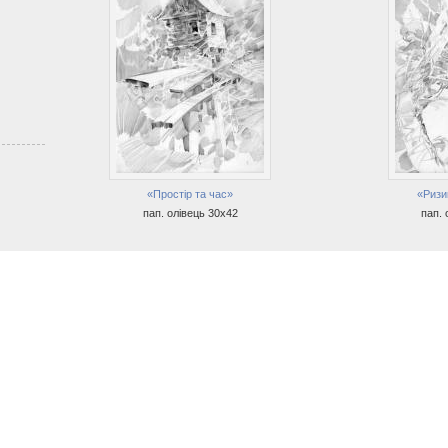
«Простір та час»
«Ризи
пап. олівець 30х42
пап. 