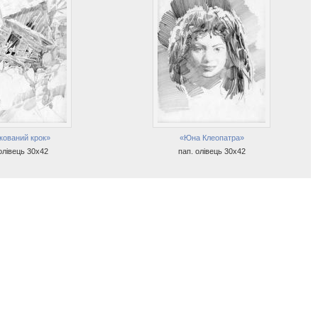
кований крок»
«Юна Клеопатра»
олівець 30х42
пап. олівець 30х42