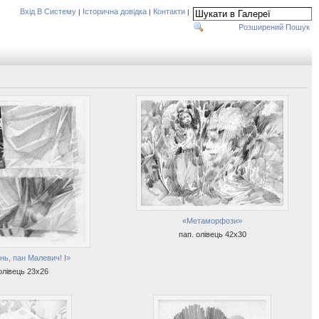
Вхід В Систему
Історична довідка
Контакти
|
|
|
Розширений Пошук
«Метаморфози»
пап. олівець 42х30
нь, пан Малевич! I»
олівець 23х26