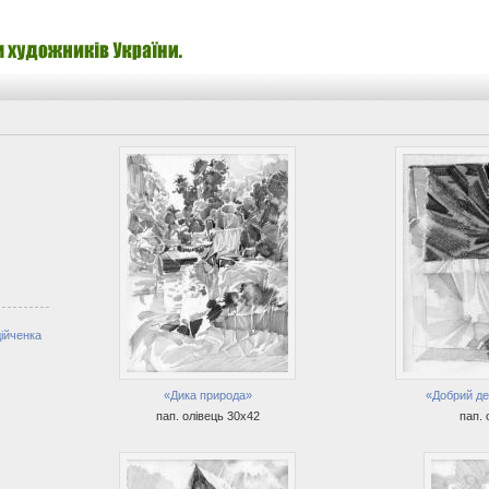
ійченка
«Дика природа»
«Добрий де
пап. олівець 30х42
пап. 