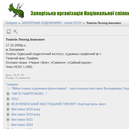
Галерея
ЗАПОРІЗЬКІ ХУДОЖНИКИ - члени НСХУ
»
»
Томілін Леонід Іванович
Томілін Леонід Іванович
17.10.1958р.н.
м.Запоріжжя
Освіта :Одеський педагогічний інститут, художньо-графічний ф-т.
Творчий фах: Графіка.
Основні твори: «Чорне і біле»; «Символ»; «Срібний ранок» .
Член НСХУ з 1992.
Дата: 08.07.08
Розмір: 6 елементів
Галерея
"Війна очима художника-фронтовика" - персональна виставки Володимира Горд
"МИ ЇХ ПАМ'ЯТАЄМО..."
2012
ВСЕУКРАЇНСЬКИЙ МИСТЕЦЬКИЙ ПЛЕНЕР «Хортиця крізь віки»
Виставки 2018 року
Виставки 2019 року
Виставки 2021
Виставки 2024