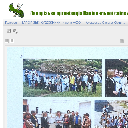
Галерея
ЗАПОРІЗЬКІ ХУДОЖНИКИ - члени НСХУ
Алексєєва Оксана Юріївна
»
»
на виставки Володимира Гордійченка
 крізь віки»