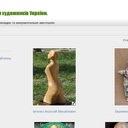
икладне та монументальне мистецтво
Сто
ійченка
Івченко Анатолій Михайлович
Бережнен