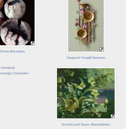
Тетяна Василівна
Гридасов Генадій Іванович
 thumbnail
ескандр Семенович
Козловський Борис Миколайович