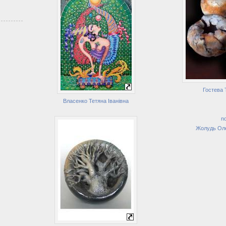
Гостева 
Власенко Тетяна Іванівна
no
Жолудь Ол