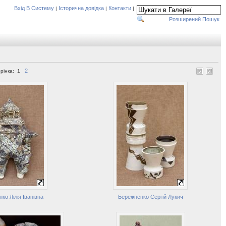
Вхід В Систему
Історична довідка
Контакти
|
|
|
Розширений Пошук
2
рінка:
1
ко Лілія Іванівна
Бережненко Сергій Лукич