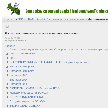
Галерея
"МИ ЇХ ПАМ'ЯТАЄМО..."
Гридасов Генадій Іванович
»
»
»
Декоративно-пр
Декоративно-прикладне та монументальне мистецтво
Дата: 04.11.08
Розмір: 18 елементів
Галерея
"Війна очима художника-фронтовика" - персональна виставки Володимира Горд
"МИ ЇХ ПАМ'ЯТАЄМО..."
2012
ВСЕУКРАЇНСЬКИЙ МИСТЕЦЬКИЙ ПЛЕНЕР «Хортиця крізь віки»
Виставки 2018 року
Виставки 2019 року
Виставки 2021
Виставки 2024
Виставки 2025
ЗАПОРІЗЬКІ ХУДОЖНИКИ - члени НСХУ
Молодіжне об'єднання ЗОНСХУ
НОВИНИ-ВИСТАВКИ-ПОДІЇ
Статутні документи ЗОНСХУ
ТВОРЧІ СЕКЦІЇ ЗОНСХУ