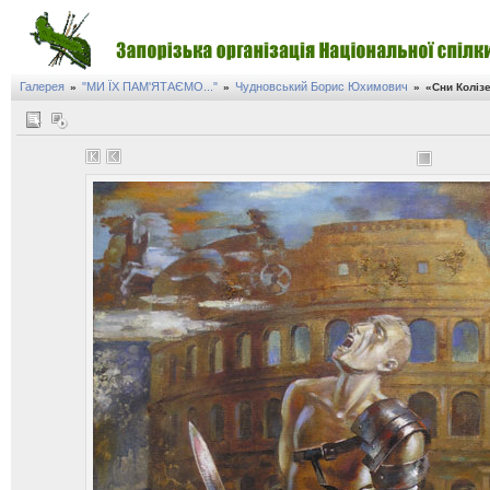
Галерея
"МИ ЇХ ПАМ'ЯТАЄМО..."
Чудновський Борис Юхимович
»
»
»
«Сни Коліз