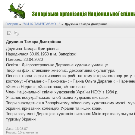
Галерея
"МИ ЇХ ПАМ'ЯТАЄМО..."
»
»
Дружина Тамара Дмитріївна
Дружина Тамара Дмитріївна
Дружина Тамара Дмитрієвна -
Народилася 30.09.1950 в м. Запоріжжі
Померла 23.04.2020
Освіта : Дніпропетровське Державне художнє училище
Творчий фах: станковий живопис, декоративна скульптура.
Основні твори: серія живописних робіт на тему історичного портрету 
костюму: «Гетьман»; «Панночка» ; «Панна Ольга Дараган»; «Наречен
«Земна Неділя»; «Засватана»; «Благовіст».
Член Національної спілки художників України НСХУ з 1984 р.
Учасник всеукраїнських та обласних художніх виставок.
Твори знаходяться в Запорізькому обласному художньому музеї, муз
України, приватних колекціях України та інших країн.
Твори закуплені Дирекцією художніх виставок Міністерства культури і
туризму України
Дата: 13.03.07
Розмір: 15 елементів