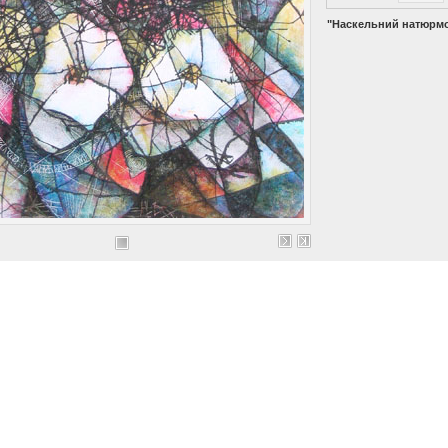
"Наскельний натюрм