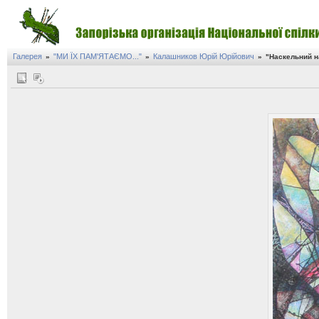
Галерея
"МИ ЇХ ПАМ'ЯТАЄМО..."
Калашников Юрій Юрійович
»
»
»
"Наскельний 