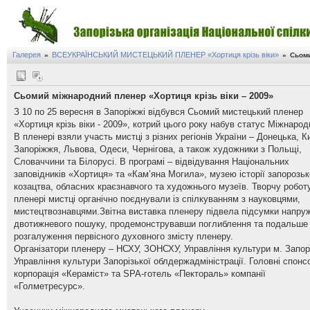
Галерея
ВСЕУКРАЇНСЬКИЙ МИСТЕЦЬКИЙ ПЛЕНЕР «Хортиця крізь віки»
»
»
Сьоми
Сьомий міжнародний пленер «Хортиця крізь віки – 2009»
З 10 по 25 вересня в Запоріжжі відбувся Сьомий мистецький пленер
«Хортиця крізь віки - 2009», котрий цього року набув статус Міжнарод
В пленері взяли участь мистці з різних регіонів України – Донецька, К
Запоріжжя, Львова, Одеси, Чернігова, а також художники з Польщі,
Словаччини та Білорусі. В програмі – відвідування Національних
заповідників «Хортиця» та «Кам’яна Могила», музею історії запорозьк
козацтва, обласних краєзнавчого та художнього музеїв. Творчу робот
пленері мистці органічно поєднували із спілкуванням з науковцями,
мистецтвознавцями.Звітна виставка пленеру підвела підсумки напру
двотижневого пошуку, продемонструвавши поглиблення та подальше
розгалуження первісного духовного змісту пленеру.
Організатори пленеру – НСХУ, ЗОНСХУ, Управління культури м. Запор
Управління культури Запорізької облдержадміністрації. Головні спонс
корпорація «Кераміст» та SPA-готель «Пектораль» компанії
«Голметресурс».