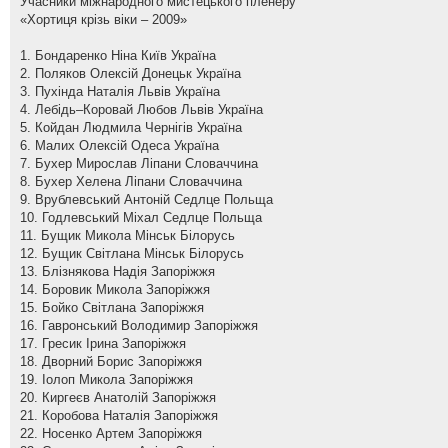
Учасники міжнародного мистецького пленеру
«Хортиця крізь віки – 2009»
1. Бондаренко Ніна Київ Україна
2. Поляков Олексій Донецьк Україна
3. Пухінда Наталія Львів Україна
4. Лебідь–Коровай Любов Львів Україна
5. Койдан Людмила Чернігів Україна
6. Малих Олексій Одеса Україна
7. Бухер Мирослав Ліпани Словаччина
8. Бухер Хелена Ліпани Словаччина
9. Врублевський Антоній Седлце Польща
10. Годлевський Міхал Седлце Польща
11. Бущик Микола Мінськ Білорусь
12. Бущик Світлана Мінськ Білорусь
13. Блізнякова Надія Запоріжжя
14. Боровик Микола Запоріжжя
15. Бойко Світлана Запоріжжя
16. Гавронський Володимир Запоріжжя
17. Гресик Ірина Запоріжжя
18. Дворний Борис Запоріжжя
19. Іолоп Микола Запоріжжя
20. Киргеєв Анатолій Запоріжжя
21. Коробова Наталія Запоріжжя
22. Носенко Артем Запоріжжя