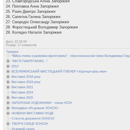
23. Славгородська Аліна Запоріжжя
24. Поплавка Анна Запоріжжя
25. Разін Дмитро Запоріжжя
26. Сапегіна Галина Запоріжжя
27. Смородін Олександр Запоріжжя
28. Форостецький Володимир Запоріжжя
29. Колядко Наталія Запоріжжя
Дата: 22.09.09
Розмір: 17 елементів
Галерея
"Війна очима художника-фронтовика" - персональна виставки Володимира Горд
"МИ ЇХ ПАМ'ЯТАЄМО..."
2012
ВСЕУКРАЇНСЬКИЙ МИСТЕЦЬКИЙ ПЛЕНЕР «Хортиця крізь віки»
Виставки 2018 року
Виставки 2019 року
Виставки 2021
Виставки 2024
Виставки 2025
ЗАПОРІЗЬКІ ХУДОЖНИКИ - члени НСХУ
Молодіжне об'єднання ЗОНСХУ
НОВИНИ-ВИСТАВКИ-ПОДІЇ
Статутні документи ЗОНСХУ
ТВОРЧІ СЕКЦІЇ ЗОНСХУ
Художній салон