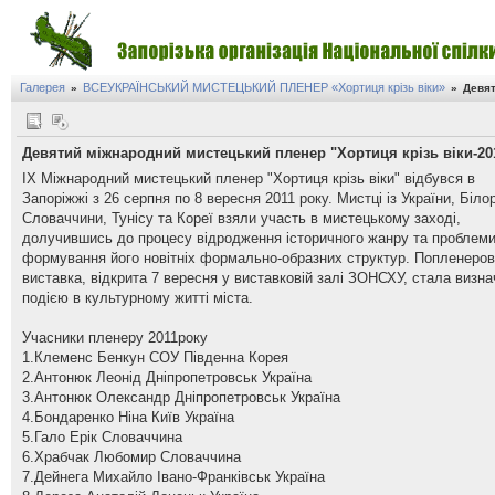
Галерея
ВСЕУКРАЇНСЬКИЙ МИСТЕЦЬКИЙ ПЛЕНЕР «Хортиця крізь віки»
»
»
Девят
Девятий міжнародний мистецький пленер "Хортиця крізь віки-20
ІХ Міжнародний мистецький пленер "Хортиця крізь віки" відбувся в
Запоріжжі з 26 серпня по 8 вересня 2011 року. Мистці із України, Білор
Словаччини, Тунісу та Кореї взяли участь в мистецькому заході,
долучившись до процесу відродження історичного жанру та проблем
формування його новітніх формально-образних структур. Попленеро
виставка, відкрита 7 вересня у виставковій залі ЗОНСХУ, стала визн
подією в культурному житті міста.
Учасники пленеру 2011року
1.Клеменс Бенкун СОУ Південна Корея
2.Антонюк Леонід Дніпропетровськ Україна
3.Антонюк Олександр Дніпропетровськ Україна
4.Бондаренко Ніна Київ Україна
5.Гало Ерік Словаччина
6.Храбчак Любомир Словаччина
7.Дейнега Михайло Івано-Франківськ Україна