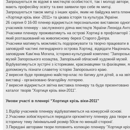
Запрошуються як відомі в мистецтві особистості, так і молоді автори, 
мають професійну освіту та вже заявили про себе як митці.
Запрошуються також митці з інших країн, яким не байдужа мета плен
«Хортиця крізь віки -2011» та цікава історія та культура України.
26 серпня 0 16-00 пленер відкриється персональною виставкою одног
учасників пленеру - заслуженого діяча мистецтв України Леоніда Ант
Учасники пленеру проживатимуть на острові Хортиці в профілакторії 
який розташований на живописному березі Старого Дніпра.
Учасники матимуть можливість подорожувати та творчо працювати в
заповідній частині легендарного острова Хортиці, відвідати Націонал
заповідник Кам’яна Могила, історико-культурний комплекс “Запорозька
музей Запорозького козацтва, Запорізький обласний художній музей.
Відбуватимуться зустрічі з істориками, краєзнавцями та фахівцями, я
допоможуть пізнати славетну історію Запорозького краю.
2 вересня буде проведено майстер-клас по батику для дітей, а на зві
виставці - організовано благодійну лотерею.
7 вересня відкриється звітна виставка пленеру та буде презентовано
каталог творів “Хортиця крізь віки-2011”.
Умови участі в пленері “Хортиця крізь віки-2011”
1.Відбір учасників пленеру відбуватиметься на конкурсній основі.
2.Учасники зобов’язуються передати оргкомітету пленеру два твори 
історичну тему /мінімальний розмір 50см по меншій стороні/.
3.Передані авторами твори поповнять колекцію пленеру “Хортиця кріз