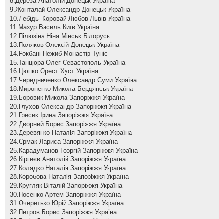
8.Дереза Анатолій Донецьк Україна
9.Жонталай Олександр Донецьк Україна
10.Лебідь–Коровай Любов Львів Україна
11.Мазур Василь Київ Україна
12.Пілюзіна Ніна Мінськ Білорусь
13.Поляков Олексій Донецьк Україна
14.Рокбані Нежиб Монастір Туніс
15.Танцюра Олег Севастополь Україна
16.Цюпко Орест Хуст Україна
17.Чередниченко Олександр Суми Україна
18.Мироненко Микола Бердянськ Україна
19.Боровик Микола Запоріжжя Україна
20.Глухов Олександр Запоріжжя Україна
21.Гресик Ірина Запоріжжя Україна
22.Дворний Борис Запоріжжя Україна
23.Деревянко Наталія Запоріжжя Україна
24.Єрмак Лариса Запоріжжя Україна
25.Карадуманов Георгій Запоріжжя Україна
26.Кіргеєв Анатолій Запоріжжя Україна
27.Колядко Наталія Запоріжжя Україна
28.Коробова Наталія Запоріжжя Україна
29.Кругляк Віталій Запоріжжя Україна
30.Носенко Артем Запоріжжя Україна
31.Очеретько Юрій Запоріжжя Україна
32.Петров Борис Запоріжжя Україна