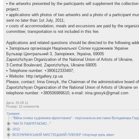
• the artworks presented by the participants will supplement the collection
project;
• applications with photos of two artworks and a photo of a participant mu
sent no later than 1st July, 2011;
• costs of accommodation, meals and excursions are paid by the organizi
committee; transportation is not included in this fee.
Applications and related questions should be directed to the following add
• Запорізька організація Національної Спілки художників України
Бульвар Центральний 3, Запоріжжя, Україна, 69005
Zaporizhzhyan Organization of the National Union of Artists of Ukraine,
3 Central Boulevard, Zaporizhzhya, Ukraine 69005
• Telephone number: +380612333497;
• Website: http:/artgallery.zp.ua
Please, contact: Irina Gresyk, the Chairman of the administrative board of
Zaporizhzhyan Organization of the National Union of Artists of Ukraine on
telephone number: +380506989610; e-mail:
irina.gresyk@gmail.com
Дата: 26.08.11
Розмір: 32 елементів
Галерея
"Війна очима художника-фронтовика" - персональна виставки Володимира Горд
"МИ ЇХ ПАМ'ЯТАЄМО..."
2012
ВСЕУКРАЇНСЬКИЙ МИСТЕЦЬКИЙ ПЛЕНЕР «Хортиця крізь віки»