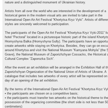
nature and a distinguished monument of Ukrainian history.
Artists from all over the world who are interested in the development of a
historical genre in the modern visual arts are invited to take part in the
International Open Air Art Festival “Khortytsa Kryz Vyki”. Artists of differe
styles are sincerely welcomed to participation.
The participants of the Open Air Art Festival “Khortytsa Kryz Vyki-2011” li
hotel “Pectoral” located in a picturesque historic part of the island Khortyt
Hromyshyna Balka (Hromyshyna Gully). The participants have an opportun
create artworks while staying on Khortytsa. Besides, they can go on excu
around Khortytsa and visit the National Museum “Kamyana Mohyla” (the 
Grave), the National Museum of Zaporizhzhyan Cossacks, the Historical 
Cultural Complex “Zaporozka Sich”.
After the event an art exhibition will be arranged in the Exhibition Hall of t
Zaporizhzhyan Organization of the National Union of Artists of Ukraine. A
catalogue that includes two artworks of every artist will be represented on
day of an opening of the art exhibition.
By the terms of the International Open Air Art Festival “Khortytsa Kryz Vyk
• the participants are chosen on a competitive basis;
• the participants must transfer two artworks on the historical theme to th
possession of the organizing committee (the short side is not less than 5
centimeters)