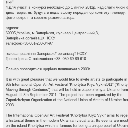
віки”.
4.Для участі в конкурсі необхідно до 1 липня 2011р. надіслати якісні
двох творів, які будуть в подальшому передані оргкомітету пленеру,
фотопортрет та коротке резюме автора.
адреса:
69005,Україна, м.Запоріжжя, бульвар Центральний,3,
Запорізька організація НСХУ
телефон:+38-061-233-34-97
голова правління Запорізької організації НСХУ
Гресик Ірина Станіславівна:+38- 050-69-89-610
Пленер проводиться щорічно починаючи з 2003г.
It is with great pleasure that we would like to invite artists to participate in
9th International Open Air Art Festival “Khortytsa Kryz Vyki-2011” (“Khorty
Moving through Centuries”) that will be held in Zaporizhzhya, Ukraine fro
August till 8th September 2011. The project has been organized by the
Zaporizhzhyan Organization of the National Union of Artists of Ukraine fr
2003.
The International Open Air Art Festival “Khortytsa Kryz Vyki” aims to rege
a historical theme in the modern Ukrainian visual arts. Its events are most
on the island Khortytsa which is famous for being a unique pearl of Ukrain