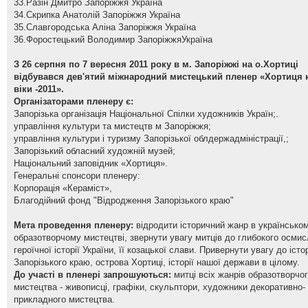
33.Разін Дмитро Запоріжжя Україна
34.Скрипка Анатолій Запоріжжя Україна
35.Славгородська Аліна Запоріжжя Україна
36.Форостецький Володимир ЗапоріжжяУкраїна
З 26 серпня по 7 вересня 2011 року в м. Запоріжжі на о.Хортиці
відбувався дев'ятий міжнародний мистецький пленер «Хортиця 
віки -2011».
Організаторами пленеру є:
Запорізька організація Національної Спілки художників Україн;.
управління культури та мистецтв м Запоріжжя;
управління культури і туризму Запорізької облдержадміністрації,;
Запорізький обласний художній музей;
Національний заповідник «Хортиця».
Генеральні спонсори пленеру:
Корпорація «Кераміст»,
Благодійний фонд "Відродження Запорізького краю"
Мета проведення пленеру:
відродити історичний жанр в українсько
образотворчому мистецтві, звернути увагу митців до глибокого осми
героїчної історії України, її козацької слави. Привернути увагу до істор
Запорізького краю, острова Хортиці, історії нашої держави в цілому.
До участі в пленері запрошуються:
митці всіх жанрів образотворчо
мистецтва - живописці, графіки, скульптори, художники декоративно-
прикладного мистецтва.