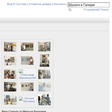
Вхід В Систему
Історична довідка
Контакти
|
|
|
Розширений Пошук
Віра Середа та Микола Боровик