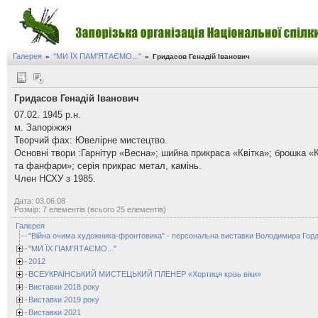
Галерея
"МИ ЇХ ПАМ'ЯТАЄМО..."
»
»
Гридасов Генадій Іванович
Гридасов Генадій Іванович
07.02. 1945 р.н.
м. Запоріжжя
Творчий фах: Ювелірне мистецтво.
Основні твори :Гарнітур «Весна»; шийна прикраса «Квітка»; брошка «К
та фанфари»; серія прикрас метал, камінь.
Член НСХУ з 1985.
Дата: 03.06.08
Розмір: 7 елементів (всього 25 елементів)
Галерея
"Війна очима художника-фронтовика" - персональна виставки Володимира Горд
"МИ ЇХ ПАМ'ЯТАЄМО..."
2012
ВСЕУКРАЇНСЬКИЙ МИСТЕЦЬКИЙ ПЛЕНЕР «Хортиця крізь віки»
Виставки 2018 року
Виставки 2019 року
Виставки 2021