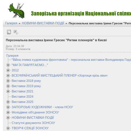
Галерея
НОВИНИ-ВИСТАВКИ-ПОДІЇ
»
»
Персональна виставка Ірини Гресик "Ритм
Персональна виставка Ірини Гресик "Ритми пленерів" в Києві
Дата: 23.04.09
Розмір: 6 елементів
Галерея
"Війна очима художника-фронтовика" - персональна виставки Володимира Горд
"МИ ЇХ ПАМ'ЯТАЄМО..."
2012
ВСЕУКРАЇНСЬКИЙ МИСТЕЦЬКИЙ ПЛЕНЕР «Хортиця крізь віки»
Виставки 2018 року
Виставки 2019 року
Виставки 2021
Виставки 2024
Виставки 2025
ЗАПОРІЗЬКІ ХУДОЖНИКИ - члени НСХУ
Молодіжне об'єднання ЗОНСХУ
НОВИНИ-ВИСТАВКИ-ПОДІЇ
Статутні документи ЗОНСХУ
ТВОРЧІ СЕКЦІЇ ЗОНСХУ