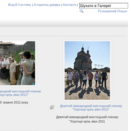
Вхід В Систему
Історична довідка
Контакти
|
|
|
Розширений Пошук
ародний мистецький пленер
ця крізь віки-2012"
15 травня 2012 року
Девятий міжнародний мистецький пленер
"Хортиця крізь віки-2011"
Девятий міжнародний мистецький пленер
"Хортиця крізь віки-2011