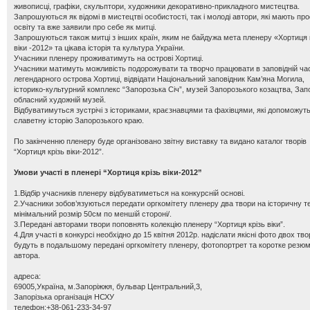
живописці, графіки, скульптори, художники декоративно-прикладного мистецтва.
Запрошуються як відомі в мистецтві особистості, так і молоді автори, які мають пр
освіту та вже заявили про себе як митці.
Запрошуються також митці з інших країн, яким не байдужа мета пленеру «Хортиця 
віки -2012» та цікава історія та культура України.
Учасники пленеру проживатимуть на острові Хортиці.
Учасники матимуть можливість подорожувати та творчо працювати в заповідній ча
легендарного острова Хортиці, відвідати Національний заповідник Кам’яна Могила,
історико-культурний комплекс “Запорозька Січ”, музей Запорозького козацтва, Зап
обласний художній музей.
Відбуватимуться зустрічі з істориками, краєзнавцями та фахівцями, які допоможуть
славетну історію Запорозького краю.
По закінченню пленеру буде організовано звітну виставку та видано каталог творів
“Хортиця крізь віки-2012”.
Умови участі в пленері “Хортиця крізь віки-2012”
1.Відбір учасників пленеру відбуватиметься на конкурсній основі.
2.Учасники зобов’язуються передати оргкомітету пленеру два твори на історичну т
мінімальний розмір 50см по меншій стороні/.
3.Передані авторами твори поповнять колекцію пленеру “Хортиця крізь віки”.
4.Для участі в конкурсі необхідно до 15 квітня 2012р. надіслати якісні фото двох твор
будуть в подальшому передані оргкомітету пленеру, фотопортрет та коротке резю
автора.
адреса:
69005,Україна, м.Запоріжжя, бульвар Центральний,3,
Запорізька організація НСХУ
телефон:+38-061-233-34-97