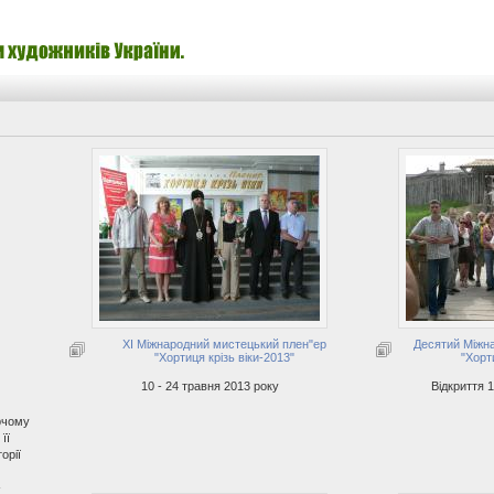
XI Міжнародний мистецький плен"ер
Десятий Міжн
"Хортиця крізь віки-2013"
"Хорти
10 - 24 травня 2013 року
Відкриття 
рчому
її
орії
-