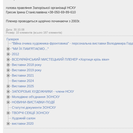
голова правління Запорізької організації НСХУ
Гресик Ірина Станіславівна:+38-050-69-89-610
Пленер проводиться щорічно починаючи з 2003г.
Дата: 30.10.08
Розмір: 10 елементів (всього 167 елементів)
Галерея
"Війна очима художника-фронтовика" - персональна виставки Володимира Горд
"МИ ЇХ ПАМ'ЯТАЄМО..."
2012
ВСЕУКРАЇНСЬКИЙ МИСТЕЦЬКИЙ ПЛЕНЕР «Хортиця крізь віки»
Виставки 2018 року
Виставки 2019 року
Виставки 2021
Виставки 2024
Виставки 2025
ЗАПОРІЗЬКІ ХУДОЖНИКИ - члени НСХУ
Молодіжне об'єднання ЗОНСХУ
НОВИНИ-ВИСТАВКИ-ПОДІЇ
Статутні документи ЗОНСХУ
ТВОРЧІ СЕКЦІЇ ЗОНСХУ
Художній салон
виставки 2020