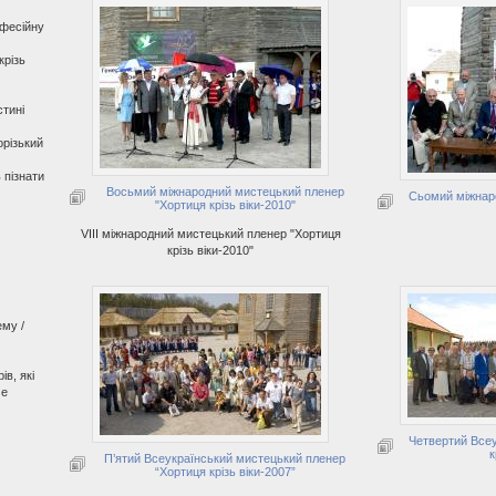
офесійну
крізь
стині
орізький
 пізнати
Восьмий міжнародний мистецький пленер
Сьомий міжнаро
"Хортиця крізь віки-2010"
VIII міжнародний мистецький пленер "Хортиця
крізь віки-2010"
ему /
ів, які
ме
Четвертий Всеу
к
П’ятий Всеукраїнський мистецький пленер
“Хортиця крізь віки-2007”