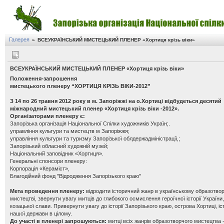
Галерея
»
ВСЕУКРАЇНСЬКИЙ МИСТЕЦЬКИЙ ПЛЕНЕР «Хортиця крізь віки»
ВСЕУКРАЇНСЬКИЙ МИСТЕЦЬКИЙ ПЛЕНЕР «Хортиця крізь віки»
Положення-запрошення
мистецького пленеру “ХОРТИЦЯ КРІЗЬ ВІКИ-2012”
З 14 по 26 травня 2012 року в м. Запоріжжі на о.Хортиці відбудеться десятий
міжнародний мистецький пленер «Хортиця крізь віки -2012».
Організаторами пленеру є:
Запорізька організація Національної Спілки художників Україн;.
управління культури та мистецтв м Запоріжжя;
управління культури та туризму Запорізької облдержадміністрації,;
Запорізький обласний художній музей;
Національний заповідник «Хортиця».
Генеральні спонсори пленеру:
Корпорація «Кераміст»,
Благодійний фонд "Відродження Запорізького краю"
Мета проведення пленеру:
відродити історичний жанр в українському образотво
мистецтві, звернути увагу митців до глибокого осмислення героїчної історії України, 
козацької слави. Привернути увагу до історії Запорізького краю, острова Хортиці, іст
нашої держави в цілому.
До участі в пленері запрошуються:
митці всіх жанрів образотворчого мистецтва 