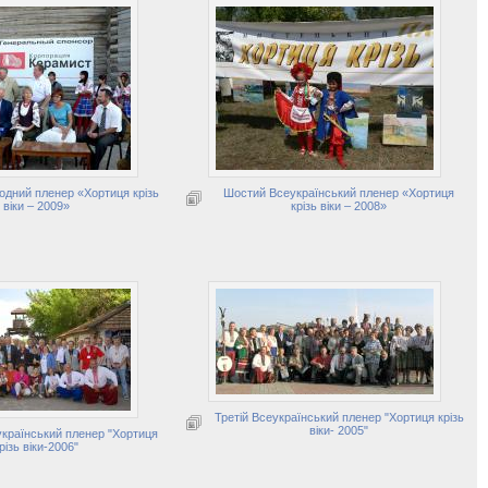
дний пленер «Хортиця крізь
Шостий Всеукраїнський пленер «Хортиця
віки – 2009»
крізь віки – 2008»
Третій Всеукраїнський пленер "Хортиця крізь
віки- 2005"
країнський пленер "Хортиця
різь віки-2006"