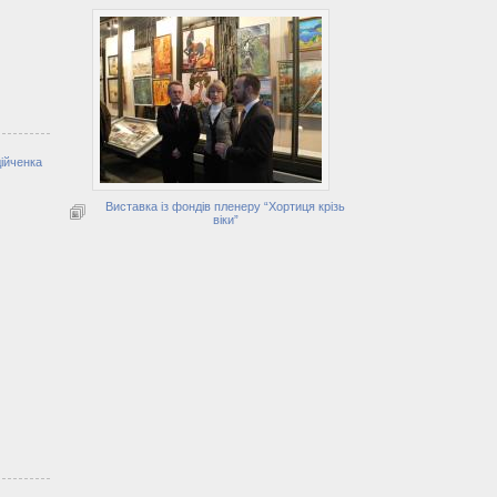
ійченка
Виставка із фондів пленеру “Хортиця крізь
віки”