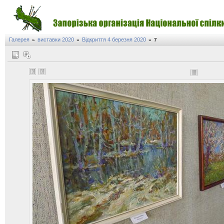
Галерея
виставки 2020
Відкриття 4 березня 2020
»
»
»
7