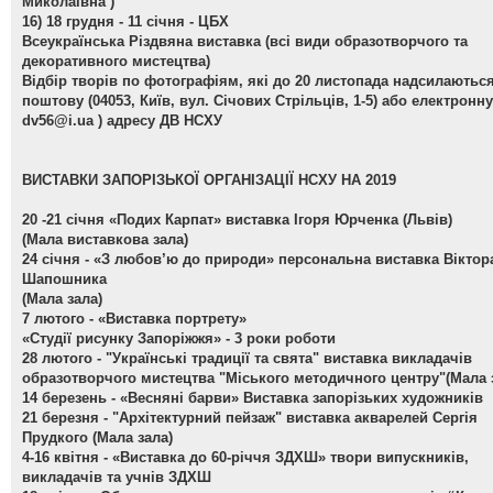
Миколаївна )
16) 18 грудня - 11 січня - ЦБХ
Всеукраїнська Різдвяна виставка
(всі види образотворчого та
декоративного мистецтва)
Відбір творів по фотографіям, які до 20 листопада надсилаютьс
поштову (04053, Київ, вул. Січових Стрільців, 1-5) або електронну
dv56@i.ua
) адресу ДВ НСХУ
ВИСТАВКИ ЗАПОРІЗЬКОЇ ОРГАНІЗАЦІЇ НСХУ НА 2019
20 -21 січня
«Подих Карпат» виставка Ігоря Юрченка (Львів)
(Мала виставкова зала)
24 січня -
«З любов’ю до природи» персональна виставка Віктор
Шапошника
(Мала зала)
7 лютого -
«Виставка портрету»
«Студії рисунку Запоріжжя» - 3 роки роботи
28 лютого -
"Українські традиції та свята" виставка викладачів
образотворчого мистецтва "Міського методичного центру"(Мала 
14 березень -
«Весняні барви» Виставка запорізьких художників
21 березня -
"Архітектурний пейзаж" виставка акварелей Сергія
Прудкого (Мала зала)
4-16 квітня -
«Виставка до 60-річчя ЗДХШ» твори випускників,
викладачів та учнів ЗДХШ