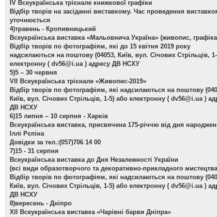
ІV Всеукраїнська трієнале книжкової графіки
Відбір творів на засіданні виставкому. Час проведення виставко
уточнюється
4)травень - Кропивницький
Всеукраїнська виставка «Мальовнича Україна» (живопис, графіка
Відбір творів по фотографіям, які до 15 квітня 2019 року
надсилаються на поштову (04053, Київ, вул. Січових Стрільців, 1-
електронну (
dv56@i.ua
) адресу ДВ НСХУ
5)5 – 30 червня
VІІ Всеукраїнська трієнале «Живопис-2019»
Відбір творів по фотографіям, які надсилаються на поштову (040
Київ, вул. Січових Стрільців, 1-5) або електронну (
dv56@i.ua
) ад
ДВ НСХУ
6)15 липня – 10 серпня - Харків
Всеукраїнська виставка, присвячена 175-річчю від дня народже
Іллі Рєпіна
Довідки за тел.:(057)706 14 00
7)15 - 31 серпня
Всеукраїнська виставка до Дня Незалежності України
(всі види образотворчого та декоративно-прикладного мистецтва
Відбір творів по фотографіям, які надсилаються на поштову (040
Київ, вул. Січових Стрільців, 1-5) або електронну (
dv56@i.ua
) ад
ДВ НСХУ
8)вересень - Дніпро
ХІІ Всеукраїнська виставка «Чарівні барви Дніпра»