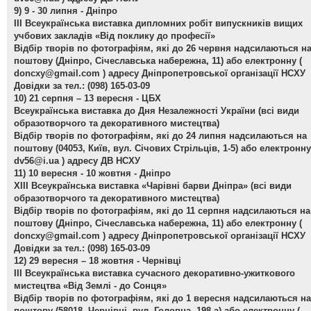
9) 9 - 30 липня - Дніпро
ІІІ Всеукраїнська виставка дипломних робіт випускників вищих
учбових закладів «Від поклику до професії»
Відбір творів по фотографіям, які до 26 червня надсилаються н
поштову (Дніпро, Січеславська набережна, 11) або електронну (
doncxy@gmail.com
) адресу Дніпропетровської організації НСХУ
Довідки за тел.: (098) 165-03-09
10) 21 серпня – 13 вересня - ЦБХ
Всеукраїнська виставка до Дня Незалежності України
(всі види
образотворчого та декоративного мистецтва)
Відбір творів по фотографіям, які до 24 липня надсилаються на
поштову (04053, Київ, вул. Січових Стрільців, 1-5) або електронну
dv56@i.ua
) адресу ДВ НСХУ
11) 10 вересня - 10 жовтня - Дніпро
ХІІІ Всеукраїнська виставка «Чарівні барви Дніпра»
(всі види
образотворчого та декоративного мистецтва)
Відбір творів по фотографіям, які до 11 серпня надсилаються на
поштову (Дніпро, Січеславська набережна, 11) або електронну (
doncxy@gmail.com
) адресу Дніпропетровської організації НСХУ
Довідки за тел.: (098) 165-03-09
12) 29 вересня – 18 жовтня - Чернівці
ІІІ Всеукраїнська виставка сучасного декоративно-ужиткового
мистецтва «Від Землі - до Сонця»
Відбір творів по фотографіям, які до 1 вересня надсилаються на
поштову (58018, Чернівці, вул. Головна, 198-а) або електронну (