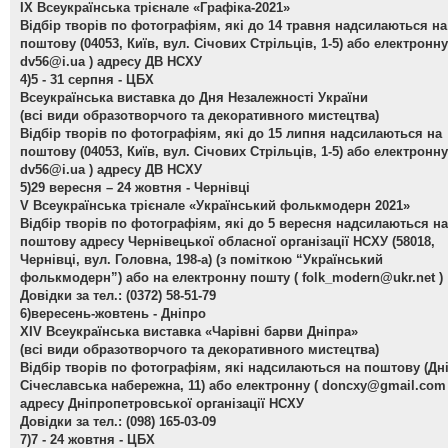
ІХ Всеукраїнська трієнале «Графіка-2021»
Відбір творів по фотографіям, які до 14 травня надсилаються на
поштову (04053, Київ, вул. Січових Стрільців, 1-5) або електронну
dv56@i.ua
) адресу ДВ НСХУ
4)5 - 31 серпня - ЦБХ
Всеукраїнська виставка до Дня Незалежності України
(всі види образотворчого та декоративного мистецтва)
Відбір творів по фотографіям, які до 15 липня надсилаються на
поштову (04053, Київ, вул. Січових Стрільців, 1-5) або електронну
dv56@i.ua
) адресу ДВ НСХУ
5)29 вересня – 24 жовтня - Чернівці
V Всеукраїнська трієнале «Український фолькмодерн 2021»
Відбір творів по фотографіям, які до 5 вересня надсилаються на
поштову адресу Чернівецької обласної організації НСХУ (58018,
Чернівці, вул. Головна, 198-а) (з поміткою “Український
фолькмодерн”) або на електронну пошту (
folk_modern@ukr.net
)
Довідки за тел.: (0372) 58-51-79
6)вересень-жовтень - Дніпро
ХІV Всеукраїнська виставка «Чарівні барви Дніпра»
(всі види образотворчого та декоративного мистецтва)
Відбір творів по фотографіям, які надсилаються на поштову (Дн
Січеславська набережна, 11) або електронну (
doncxy@gmail.com
адресу Дніпропетровської організації НСХУ
Довідки за тел.: (098) 165-03-09
7)7 - 24 жовтня - ЦБХ