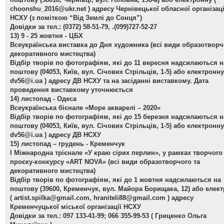
choonshu_2016@ukr.net
) адресу Чернівецької обласної організаці
НСХУ (з поміткою “Від Землі до Сонця”)
Довідки за тел.: (0372) 58-51-79, .(099)727-52-27
13) 9 - 25 жовтня - ЦБХ
Всеукраїнська виставка до Дня художника
(всі види образотворч
декоративного мистецтва)
Відбір творів по фотографіям, які до 11 вересня надсилаються н
поштову (04053, Київ, вул. Січових Стрільців, 1-5) або електронну
dv56@i.ua
) адресу ДВ НСХУ та на засіданні виставкому. Дата
проведення виставкому уточнюється
14) листопад - Одеса
Всеукраїнська бієнале «Море акварелі – 2020»
Відбір творів по фотографіям, які до 15 березня надсилаються н
поштову (04053, Київ, вул. Січових Стрільців, 1-5) або електронну
dv56@i.ua
) адресу ДВ НСХУ
15) листопад – грудень - Кременчук
І Міжнародна трієнале «У краю сірих перлин»
, у рамках творчого
проєку-конкурсу «ART NOVA» (всі види образотворчого та
декоративного мистецтва)
Відбір творів по фотографіям, які до 1 жовтня надсилаються на
поштову (39600, Кременчук, вул. Майора Борищака, 12) або елек
(
artist.spilka@gmail.com
,
hraniteli88@gmail.com
) адресу
Кременчуцької міської організації НСХУ
Довідки за тел.: 097 133-41-99; 066 355-99-53 ( Гриценко Ольга