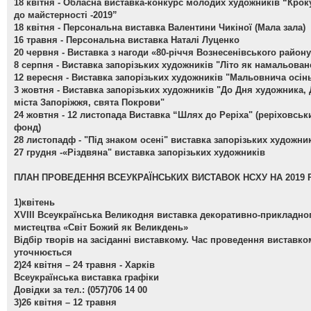
18 квітня -
Обласна виставка-конкурс молодих художників “Крок
до майстерності -2019”
18 квітня -
Персональна виставка Валентини Чикіної (Мала зала)
16 травня -
Персональна виставка Наталі Луценко
20 червня -
Виставка з нагоди «80-річчя Вознесенівського район
8 серпня -
Виставка запорізьких художників "Літо як намальован
12 вересня -
Виставка запорізьких художників "Мальовнича осін
3 жовтня -
Виставка запорізьких художників "До Дня художника,
міста Запоріжжя, свята Покрови"
24 жовтня - 12 листопада
Виставка “Шлях до Реріха" (реріховськ
фонд)
28 листопадф -
"Під знаком осені" виставка запорізьких художни
27 грудня -
«Різдвяна" виставка запорізьких художників
ПЛАН ПРОВЕДЕННЯ ВСЕУКРАЇНСЬКИХ ВИСТАВОК НСХУ НА 2019 
1)квітень
ХVІІІ Всеукраїнська Великодня виставка декоративно-прикладно
мистецтва «Світ Божий як Великдень»
Відбір творів на засіданні виставкому. Час проведення виставко
уточнюється
2)24 квітня – 24 травня - Харків
Всеукраїнська виставка графіки
Довідки за тел.: (057)706 14 00
3)26 квітня – 12 травня