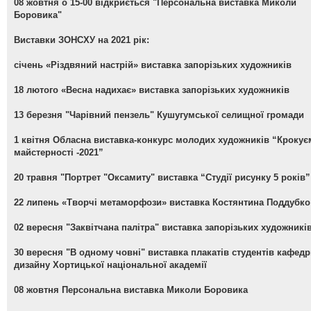
08 жовтня о 15-00 відкриється "Персональна виставка Миколи
Боровика"
Виставки ЗОНСХУ на 2021 рік:
січень «Різдвяний настрій» виставка запорізьких художників
18 лютого «Весна надихає» виставка запорізьких художників
13 березня "Чарівний пензель" Кушугумської селищної громади
1 квітня Обласна виставка-конкурс молодих художників “Крокує
майстерності -2021”
20 травня "Портрет "Оксамиту" виставка “Студії рисунку 5 років”
22 липень «Творчі метаморфози» виставка Костянтина Поддубко
02 вересня "Заквітчана палітра" виставка запорізьких художникі
30 вересня "В одному човні" виставка плакатів студентів кафед
дизайну Хортицької національної академії
08 жовтня Персональна виставка Миколи Боровика