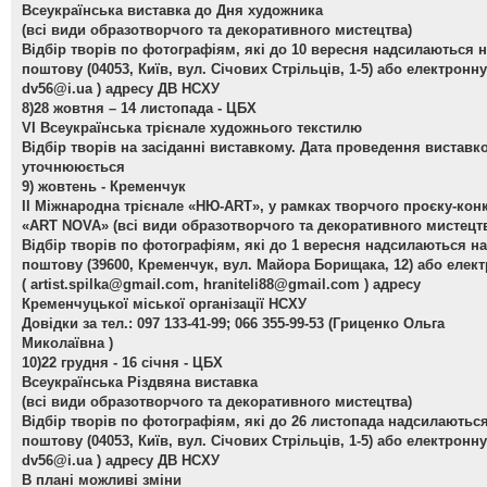
Всеукраїнська виставка до Дня художника
(всі види образотворчого та декоративного мистецтва)
Відбір творів по фотографіям, які до 10 вересня надсилаються 
поштову (04053, Київ, вул. Січових Стрільців, 1-5) або електронну
dv56@i.ua
) адресу ДВ НСХУ
8)28 жовтня – 14 листопада - ЦБХ
VІ Всеукраїнська трієнале художнього текстилю
Відбір творів на засіданні виставкому. Дата проведення виставк
уточнююється
9) жовтень - Кременчук
ІІ Міжнародна трієнале «НЮ-АRТ», у рамках творчого проєку-кон
«ART NOVA»
(всі види образотворчого та декоративного мистецт
Відбір творів по фотографіям, які до 1 вересня надсилаються на
поштову (39600, Кременчук, вул. Майора Борищака, 12) або елек
(
artist.spilka@gmail.com
,
hraniteli88@gmail.com
) адресу
Кременчуцької міської організації НСХУ
Довідки за тел.: 097 133-41-99; 066 355-99-53 (Гриценко Ольга
Миколаївна )
10)22 грудня - 16 січня - ЦБХ
Всеукраїнська Різдвяна виставка
(всі види образотворчого та декоративного мистецтва)
Відбір творів по фотографіям, які до 26 листопада надсилаютьс
поштову (04053, Київ, вул. Січових Стрільців, 1-5) або електронну
dv56@i.ua
) адресу ДВ НСХУ
В плані можливі зміни