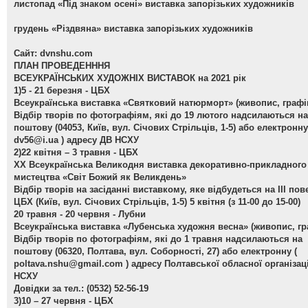
листопад «Під знаком осені» виставка запорізьких художників
грудень «Різдвяна» виставка запорізьких художників
Сайт: dvnshu.com
ПЛАН ПРОВЕДЕНННЯ
ВСЕУКРАЇНСЬКИХ ХУДОЖНІХ ВИСТАВОК на 2021 рік
1)5 - 21 березня - ЦБХ
Всеукраїнська виставка «Святковий натюрморт»
(живопис, графі
Відбір творів по фотографіям, які до 19 лютого надсилаються на
поштову (04053, Київ, вул. Січових Стрільців, 1-5) або електронну
dv56@i.ua
) адресу ДВ НСХУ
2)22 квітня – 3 травня - ЦБХ
ХХ Всеукраїнська Великодня виставка декоративно-прикладного
мистецтва «Світ Божий як Великдень»
Відбір творів на засіданні виставкому, яке відбудеться на ІІІ пов
ЦБХ (Київ, вул. Січових Стрільців, 1-5) 5 квітня (з 11-00 до 15-00)
20 травня - 20 червня - Лубни
Всеукраїнська виставка «Лубенська художня весна»
(живопис, гр
Відбір творів по фотографіям, які до 1 травня надсилаються на
поштову (06320, Полтава, вул. Соборності, 27) або електронну (
poltava.nshu@gmail.com
) адресу Полтавської обласної організаці
НСХУ
Довідки за тел.: (0532) 52-56-19
3)10 – 27 червня - ЦБХ