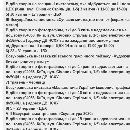
Відбір творів на засіданні виставкому, яке відбудеться на ІІІ пов
ЦБХ (Київ, вул. Січових Стрільців, 1-5) 3 квітня (з 11-00 до 15-00)
5) 30 квітня – 17 травня - ЦБХ
ІІІ Всеукраїнська виставка «Сучасне мистецтво вогню»
(кераміка,
метал)
Відбір творів по фотографіям, які до 3 квітня надсилаються на
поштову (04053, Київ, вул. Січових Стрільців, 1-5) або електронну
dv56@i.ua
) адресу ДВ НСХУ та на засіданні виставкому, яке
відбудеться на ІІІ поверсі ЦБХ 14 квітня (з 11-00 до 15-00)
6) 22 - 31 травня - ЦБХ
Всеукраїнська виставка київського графічного пейзажу «Художн
Києва - рідному місту»
Відбір творів по фотографіям, які до 1 травня надсилаються на
поштову (04053, Київ, вул. Січових Стрільців, 1-5) або електронну
dv56@i.ua
) адресу ДВ НСХУ
7) травень - Чернівці
Всеукраїнська виставка «Мальовнича Україна»
(живопис, графіка
Відбір творів по фотографіям, які до 16 квітня надсилаються на
поштову (04053, Київ, вул. Січових Стрільців, 1-5) або електронну
dv56@i.ua
) адресу ДВ НСХУ
8) 5 – 28 червня - ЦБХ
VIII Всеукраїнська трієнале «Скульптура-2020»
Відбір творів по фотографіям, які до 15 травня надсилаються на
поштову (04053, Київ, вул. Січових Стрільців, 1-5) або електронну
dv56@i.ua
) адресу ДВ НСХУ