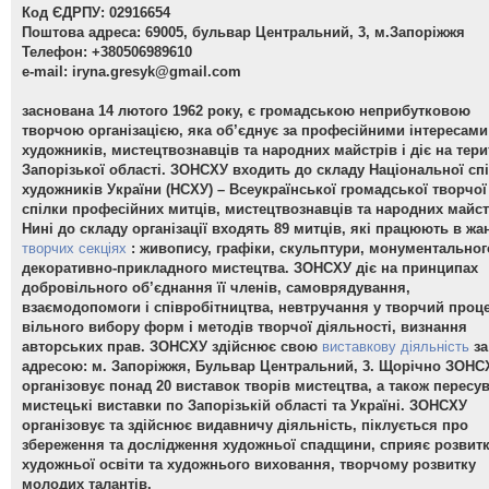
Код ЄДРПУ: 02916654
Поштова адреса: 69005, бульвар Центральний, 3, м.Запоріжжя
Телефон: +380506989610
e-mail:
iryna.gresyk@gmail.com
заснована 14 лютого 1962 року, є громадською неприбутковою
творчою організацією, яка об’єднує за професійними інтересами
художників, мистецтвознавців та народних майстрів і діє на тери
Запорізької області. ЗОНСХУ входить до складу Національної сп
художників України (НСХУ) – Всеукраїнської громадської творчої
спілки професійних митців, мистецтвознавців та народних майст
Нині до складу організації входять 89 митців, які працюють в жа
творчих секціях
: живопису, графіки, скульптури, монументальног
декоративно-прикладного мистецтва. ЗОНСХУ діє на принципах
добровільного об’єднання її членів, самоврядування,
взаємодопомоги і співробітництва, невтручання у творчий проце
вільного вибору форм і методів творчої діяльності, визнання
авторських прав. ЗОНСХУ здійснює свою
виставкову діяльність
за
адресою: м. Запоріжжя, Бульвар Центральний, 3. Щорічно ЗОНС
організовує понад 20 виставок творів мистецтва, а також пересув
мистецькі виставки по Запорізькій області та Україні. ЗОНСХУ
організовує та здійснює видавничу діяльність, піклується про
збереження та дослідження художньої спадщини, сприяє розвит
художньої освіти та художнього виховання, творчому розвитку
молодих талантів.