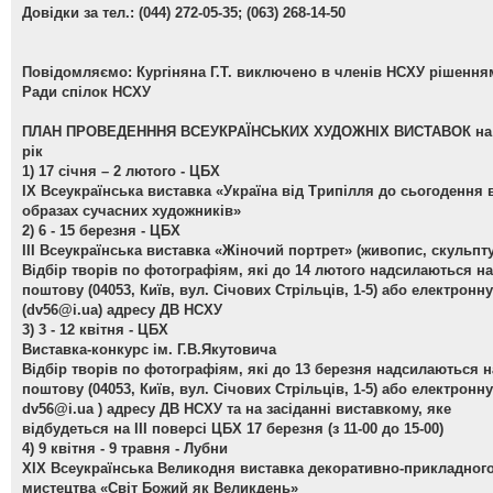
Довідки за тел.: (044) 272-05-35; (063) 268-14-50
Повідомляємо: Кургіняна Г.Т. виключено в членів НСХУ рішення
Ради спілок НСХУ
ПЛАН ПРОВЕДЕНННЯ ВСЕУКРАЇНСЬКИХ ХУДОЖНІХ ВИСТАВОК на 
рік
1) 17 січня – 2 лютого - ЦБХ
ІХ Всеукраїнська виставка «Україна від Трипілля до сьогодення 
образах сучасних художників»
2) 6 - 15 березня - ЦБХ
ІІІ Всеукраїнська виставка «Жіночий портрет»
(живопис, скульпту
Відбір творів по фотографіям, які до 14 лютого надсилаються на
поштову (04053, Київ, вул. Січових Стрільців, 1-5) або електронну
(
dv56@i.ua
) адресу ДВ НСХУ
3) 3 - 12 квітня - ЦБХ
Виставка-конкурс ім. Г.В.Якутовича
Відбір творів по фотографіям, які до 13 березня надсилаються н
поштову (04053, Київ, вул. Січових Стрільців, 1-5) або електронну
dv56@i.ua
) адресу ДВ НСХУ та на засіданні виставкому, яке
відбудеться на ІІІ поверсі ЦБХ 17 березня (з 11-00 до 15-00)
4) 9 квітня - 9 травня - Лубни
ХІХ Всеукраїнська Великодня виставка декоративно-прикладног
мистецтва «Світ Божий як Великдень»