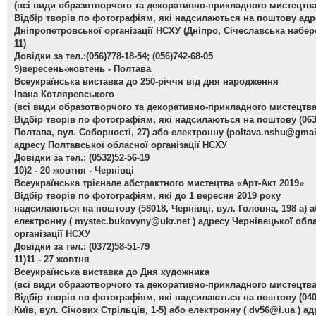
(всі види образотворчого та декоративно-прикладного мистецтва
Відбір творів по фотографіям, які надсилаються на поштову адр
Дніпропетровської організації НСХУ (Дніпро, Січеславська набер
11)
Довідки за тел.:(056)778-18-54; (056)742-68-05
9)вересень-жовтень - Полтава
Всеукраїнська виставка до 250-річчя від дня народження
Івана Котляревського
(всі види образотворчого та декоративно-прикладного мистецтва
Відбір творів по фотографіям, які надсилаються на поштову (063
Полтава, вул. Соборності, 27) або електронну (
poltava.nshu@gmai
адресу Полтавської обласної організації НСХУ
Довідки за тел.: (0532)52-56-19
10)2 - 20 жовтня - Чернівці
Всеукраїнська трієнале абстрактного мистецтва «Арт-Акт 2019»
Відбір творів по фотографіям, які до 1 вересня 2019 року
надсилаються на поштову (58018, Чернівці, вул. Головна, 198 а) 
електронну (
mystec.bukovyny@ukr.net
) адресу Чернівецької обл
організації НСХУ
Довідки за тел.: (0372)58-51-79
11)11 - 27 жовтня
Всеукраїнська виставка до Дня художника
(всі види образотворчого та декоративно-прикладного мистецтва
Відбір творів по фотографіям, які надсилаються на поштову (040
Київ, вул. Січових Стрільців, 1-5) або електронну (
dv56@i.ua
) ад