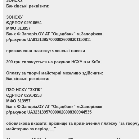
ЗОНСХУ,
Банківські реквізити:
ЗОНСХУ
ЄДРПОУ 02916654
МФО 313957
Банк Ф.Запоріз.ОУ АТ "Ощадбанк" м.Запоріжжя
р/рахунок UA813139570000026009301150811
призначення платежу: членські внески
200 грн сплачується на рахунок НСХУ в м.Київ
Оплату за творчі майстерні можливо здійснити:
Банківські реквізити:
ПЗО НСХУ "ЗХПК"
ЄДРПОУ 02914253
МФО 313957
Банк Ф.Запоріз.ОУ АТ "Ощадбанк" м.Запоріжжя
р/рахунок UA323139570000026008300944535
обовязкова вказати: прізвище та призначення платежу "за творч
майстерню за період:__"