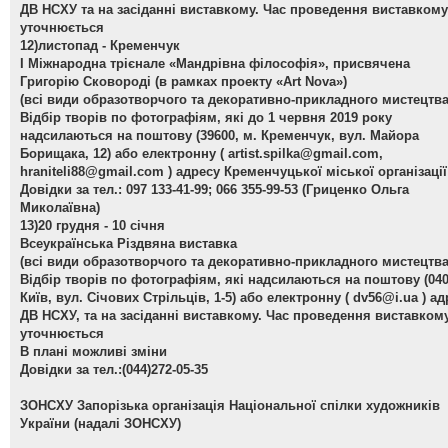
ДВ НСХУ та на засіданні виставкому. Час проведення виставкому
уточнюється
12)листопад - Кременчук
І Міжнародна трієнале «Мандрівна філософія», присвячена
Григорію Сковороді (в рамках проекту «Art Nova»)
(всі види образотворчого та декоративно-прикладного мистецтва
Відбір творів по фотографіям, які до 1 червня 2019 року
надсилаються на поштову (39600, м. Кременчук, вул. Майора
Борищака, 12) або електронну (
artist.spilka@gmail.com
,
hraniteli88@gmail.com
) адресу Кременчуцької міської організаці
Довідки за тел.: 097 133-41-99; 066 355-99-53 (Гриценко Ольга
Миколаївна)
13)20 грудня - 10 січня
Всеукраїнська Різдвяна виставка
(всі види образотворчого та декоративно-прикладного мистецтва
Відбір творів по фотографіям, які надсилаються на поштову (040
Київ, вул. Січових Стрільців, 1-5) або електронну (
dv56@i.ua
) ад
ДВ НСХУ, та на засіданні виставкому. Час проведення виставком
уточнюється
В плані можливі зміни
Довідки за тел.:(044)272-05-35
ЗОНСХУ
Запорізька організація Національної спілки художників
України (надалі ЗОНСХУ)