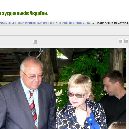
ий міжнародний мистецький пленер "Хортиця крізь віки-2010"
»
Проведення майстер-кл