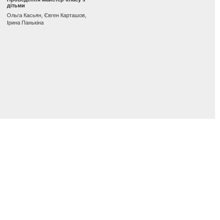
дітьми
Ольга Касьян, Євген Карташов,
Ірина Панькіна