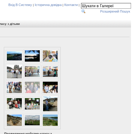
Вхід В Систему
Історична довідка
Контакти
|
|
|
Розширений Пошук
асу з дітьми
Проведення майстер-класу з